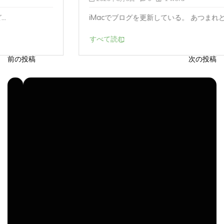
iMacでブログを更新している。 あつまれど...
すべて読む
前の投稿
次の投稿
投
稿
ナ
ビ
ゲ
ー
シ
ョ
ン