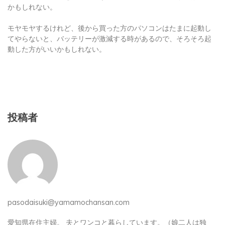
かもしれない。
モヤモヤするけれど、後から買った方のパソコンはたまに起動し
てやらないと、バッテリーが激減する時があるので、そろそろ起
動した方がいいかもしれない。
投稿者
pasodaisuki@yamamochansan.com
愛知県在住主婦。 夫とワンコと暮らしています。（娘二人は独
立、うち一人は結婚）。 趣味は写真撮影、草花や多肉植物を育て