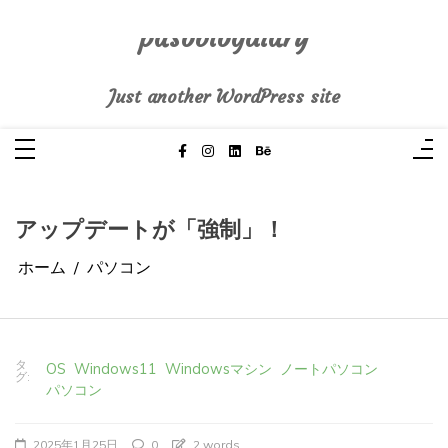
コ
ン
テ
pasoblogdiary
ン
ツ
へ
Just another WordPress site
ス
キ
ッ
プ
アップデートが「強制」！
ホーム
パソコン
タ
OS
Windows11
Windowsマシン
ノートパソコン
グ:
パソコン
2025年1月25日
0
2 words