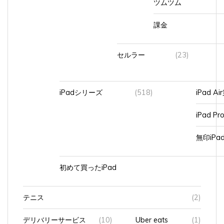
課金
セルラー
(23)
iPadシリーズ
(518)
iPad A
iPad Pr
無印iP
初めて買ったiPad
テニス
(2)
デリバリーサービス
(10)
Uber eats
(1)