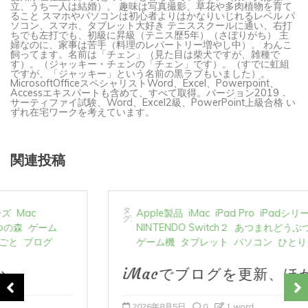
ること スマホやパソコンは初心者よりはかなりいじれるレベル パ
ソコン、スマホ、タブレット大好き テニススクールに通い、右打
ちでも左打でも、初級に昇級（テニス歴5年）（さぼりがち） 主
婦なのに、家事は苦手（料理のレパートリー増やし中）。 わんこ
飼ってます。名前は「チェン」（見た目は柴犬ですが、雑種で
す）。（ジャッキー・チェンの「チェン」です）。（すでに虹組
ですが、「ジャッキー」という名前の黒ラブもいました）。
MicrosoftOfficeスペシャリストWord、Excel、Powerpoint、
Accessエキスパートも含めて、すべて取得。バージョン2019．
サーティファイ試験、Word、Excel2級、PowerPoint上級合格 い
ずれ在宅ワークを考えています。
関連投稿
タ
Apple製品
iMac
iPad Pro
iPadシリーズ
Mac
グ:
NINTENDO Switch２
あつまれどうぶつの森
ゲーム
ゲーム機
タブレット
パソコン
ひとりごと
ブログ
iMacでブログを更新、ほか
2026年8月5日
0
1 word