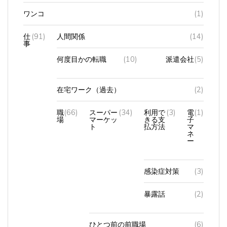
ワンコ
(1)
仕
(91)
人間関係
(14)
事
何度目かの転職
(10)
派遣会社
(5)
在宅ワーク（過去）
(2)
職
(66)
スーパー
(34)
利用で
(3)
電
(1)
場
マーケッ
きる支
子
ト
払方法
マ
ネ
ー
感染症対策
(3)
暴露話
(2)
ひとつ前の前職場
(6)