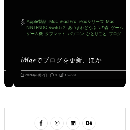
タ
Apple製品
iMac
iPad Pro
iPadシリーズ
Mac
グ:
NINTENDO Switch２
あつまれどうぶつの森
ゲーム
ゲーム機
タブレット
パソコン
ひとりごと
ブログ
iMacでブログを更新、ほか
2026年8月7日
0
1 word