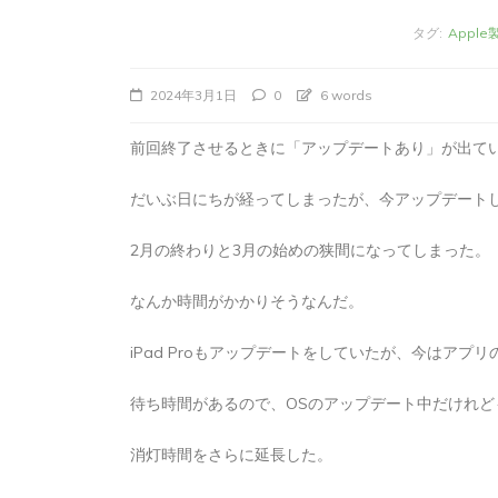
タグ:
Apple
2024年3月1日
0
6 words
前回終了させるときに「アップデートあり」が出て
だいぶ日にちが経ってしまったが、今アップデート
2月の終わりと3月の始めの狭間になってしまった。
なんか時間がかかりそうなんだ。
タ
Apple製品
iMac
iPad Pro
iPadシ
グ:
Mac
NINTENDO Switch２
iPad Proもアップデートをしていたが、今はアプ
あつまれどうぶつの森
ゲーム
ゲーム
タブレット
パソコン
ひとりごと
ブロ
待ち時間があるので、OSのアップデート中だけれ
iMacでブログを更
消灯時間をさらに延長した。
か