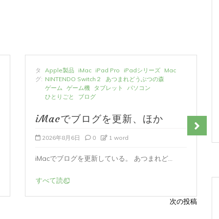
タ
Apple製品
iMac
iPad Pro
iPadシリーズ
Mac
グ:
NINTENDO Switch２
あつまれどうぶつの森
ゲーム
ゲーム機
タブレット
パソコン
ひとりごと
ブログ
iMacでブログを更新、ほか
2026年8月6日
0
1 word
iMacでブログを更新している。 あつまれど...
すべて読む
次の投稿