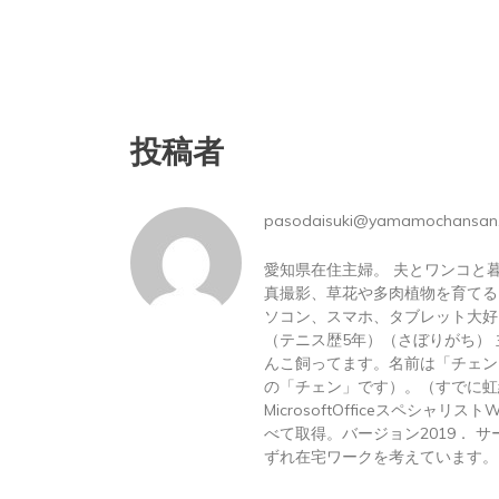
投稿者
pasodaisuki@yamamochansan
愛知県在住主婦。 夫とワンコと
真撮影、草花や多肉植物を育てる
ソコン、スマホ、タブレット大好
（テニス歴5年）（さぼりがち）
んこ飼ってます。名前は「チェン
の「チェン」です）。（すでに虹
MicrosoftOfficeスペシャリス
べて取得。バージョン2019． サーテ
ずれ在宅ワークを考えています。