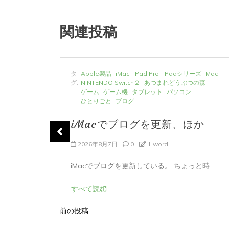
関連投稿
ーズ
Mac
タ
Apple製品
iMac
iPad Pro
iPadシリーズ
Mac
の森
グ:
NINTENDO Switch２
あつまれどうぶつの森
ゲーム
ゲーム機
タブレット
パソコン
ひとりごと
ブログ
か
iMacでブログを更新、ほか
2026年8月7日
0
1 word
ど...
iMacでブログを更新している。 ちょっと時...
すべて読む
前の投稿
投