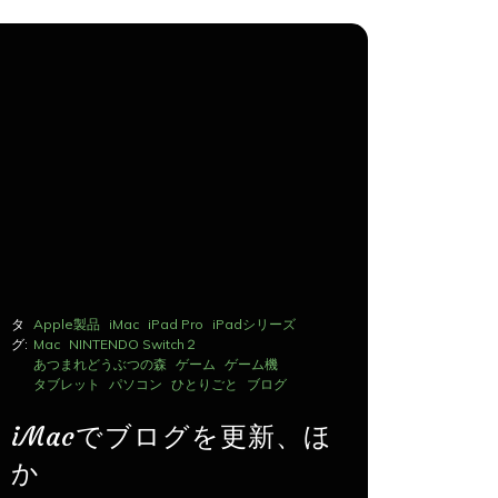
タ
Apple製品
iMac
iPad Pro
iPadシリーズ
タ
Apple製品
グ:
Mac
NINTENDO Switch２
グ:
Mac
NINTE
あつまれどうぶつの森
ゲーム
ゲーム機
あつまれど
タブレット
パソコン
ひとりごと
ブログ
タブレット
iMacでブログを更新、ほ
iMac
か
か