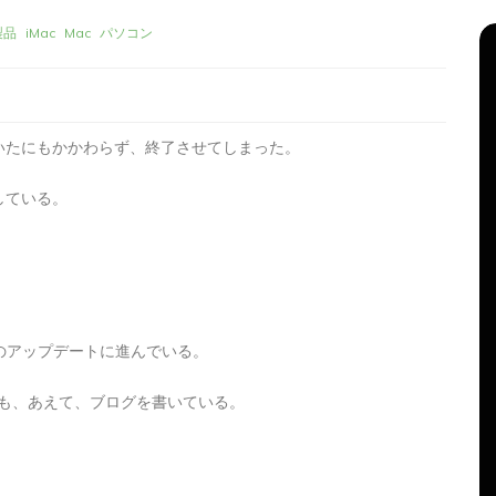
製品
iMac
Mac
パソコン
いたにもかかわらず、終了させてしまった。
している。
リーズ
タ
Apple製品
iMac
iPad Pro
iPadシリーズ
グ:
Mac
NINTENDO Switch２
リのアップデートに進んでいる。
機
あつまれどうぶつの森
ゲーム
ゲーム機
グ
タブレット
パソコン
ひとりごと
ブログ
ども、あえて、ブログを書いている。
新、ほ
iMacでブログを更新、ほ
か