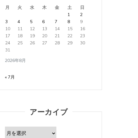
月
火
水
木
金
土
日
1
2
3
4
5
6
7
8
9
10
11
12
13
14
15
16
17
18
19
20
21
22
23
24
25
26
27
28
29
30
タ
Apple製品
iMac
iPad Pro
iPadシリーズ
Mac
タ
Appl
31
グ:
NINTENDO Switch２
あつまれどうぶつの森
グ:
NINTE
ゲーム
ゲーム機
タブレット
パソコン
ゲーム
2026年8月
ひとりごと
ブログ
ひとり
iMacでブログを更新、ほか
iMa
« 7月
2026年8月5日
0
1 word
2026年
iMacでブログを更新している。 あつまれど...
iMacで
アーカイブ
すべて読む
すべて読
ア
ー