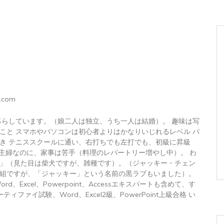
.com
暮らしています。（娘二人は独立、うち一人は結婚）。 趣味は写
こと スマホやパソコンは初心者よりはかなりいじれるレベル パ
き テニススクールに通い、右打ちでも左打でも、初級に昇級
 主婦なのに、家事は苦手（料理のレパートリー増やし中）。 わ
」（見た目は柴犬ですが、雑種です）。（ジャッキー・チェン
組ですが、「ジャッキー」という名前の黒ラブもいました）。
トWord、Excel、Powerpoint、Accessエキスパートも含めて、す
ィファイ試験、Word、Excel2級、PowerPoint上級合格 い