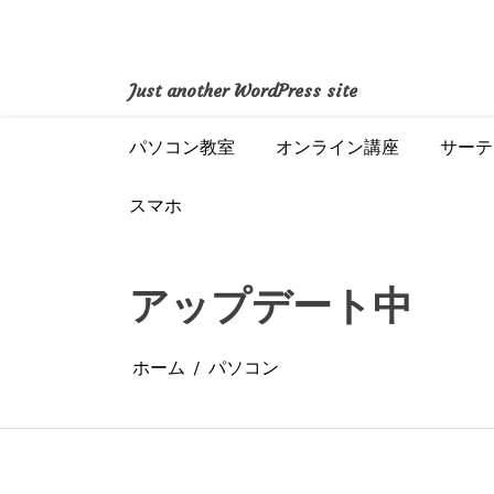
コ
ン
テ
ン
Just another WordPress site
ツ
へ
パソコン教室
オンライン講座
サーテ
ス
キ
ッ
スマホ
プ
アップデート中
ホーム
パソコン