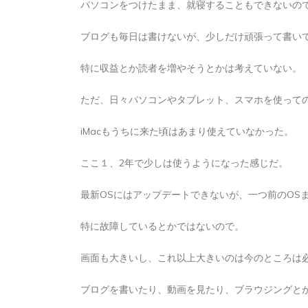
パソコンをつけたまま、就寝することもできないの
2026年8月7日
0
1 word
ブログも毎日は書けないが、少しだけ頑張って書い
特に収益とか読者を増やそうとかは考えていない。
ただ、日々パソコンやタブレット、スマホを使って
iMacもうちに来た頃はあまり使えていなかった。
ここ１、2年で少しは使うようになった感じだ。
最新OSにはアップデートできないが、一つ前のOS
特に故障しているとかではないので。
画面も大きいし、これ以上大きいのは今のところは
ブログを書いたり、動画を見たり、ブラウジングと