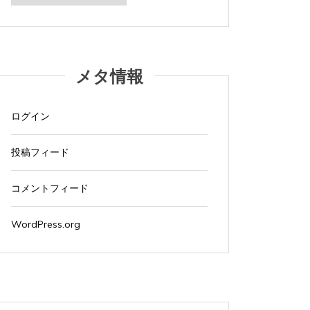
カ
2026年5月24日
0
4 words
2026年
イ
ブ
iMacでブログを更新している。 iPad ...
iMacでブ
メタ情報
すべて読む
すべて読
ログイン
投稿フィード
コメントフィード
WordPress.org