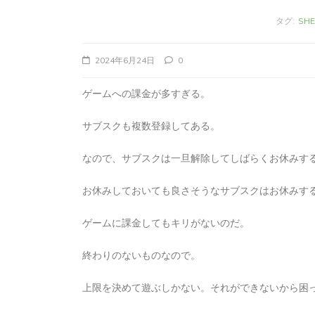
タグ:
SH
2024年6月24日
0
ゲームへの課金が多すぎる。
サブスクも複数登録してある。
なので、サブスクは一旦解除してしばらくお休みす
お休みしておいても良さそうなサブスクはお休みす
タ
Apple製品
iMac
iPad Pro
iPadシ
グ:
Mac
NINTENDO Switch２
ゲームに課金してもキリがないのだ。
あつまれどうぶつの森
ゲーム
ゲーム
タブレット
パソコン
ひとりごと
ブロ
終わりのないものなので。
iMacでブログを更
上限を決めて遊ぶしかない。それができないから困
か