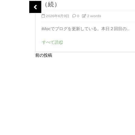
（続）
に...
2026年6月9日
0
2 words
iMacでブログを更新している。本日２回目の...
すべて読む
前の投稿
投
稿
ナ
ビ
ゲ
ー
シ
ョ