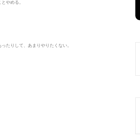
ことやめる。
2026年8月6日
0
1 word
。
あったりして、あまりやりたくない。