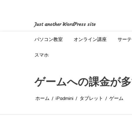
コ
ン
テ
ン
Just another WordPress site
ツ
へ
パソコン教室
オンライン講座
サーテ
ス
キ
ッ
スマホ
プ
ゲームへの課金が多
ホーム
iPadmini
タブレット
ゲーム