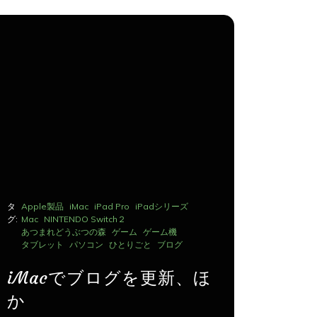
タ
Apple製品
iMac
iPad Pro
iPadシリーズ
タ
Apple製品
グ:
Mac
NINTENDO Switch２
グ:
Mac
NINTE
あつまれどうぶつの森
ゲーム
ゲーム機
あつまれど
タブレット
パソコン
ひとりごと
ブログ
タブレット
iMacでブログを更新、ほ
iMac
か
か