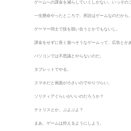
ゲームへの課金を減らしていくしかない。いっその
2026年8月5日
0
1 word
一生懸命やったところで、所詮はゲームなのだから
ゲーマー同士で技を競い合うとかでもないし。
課金をせずに長く遊べそうなゲームって、広告とか
パソコンでは不思議とやらないのだ。
タブレットでやる。
スマホだと画面が小さいのでやりづらい。
ソリティアぐらいがいいのだろうか？
テトリスとか。ぷよぷよ？
まあ、ゲームは控えるようにしよう。