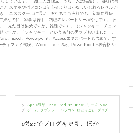
暮らしています。（娘二人は独立、うち一人は結婚）。 趣味は写
こと スマホやパソコンは初心者よりはかなりいじれるレベル パ
き テニススクールに通い、右打ちでも左打でも、初級に昇級
 主婦なのに、家事は苦手（料理のレパートリー増やし中）。 わ
」（見た目は柴犬ですが、雑種です）。（ジャッキー・チェン
組ですが、「ジャッキー」という名前の黒ラブもいました）。
トWord、Excel、Powerpoint、Accessエキスパートも含めて、す
ィファイ試験、Word、Excel2級、PowerPoint上級合格 い
タ
Apple製品
iMac
iPad Pro
iPadシリーズ
Mac
グ:
ゲーム
タブレット
パソコン
ひとりごと
ブログ
iMacでブログを更新、ほか