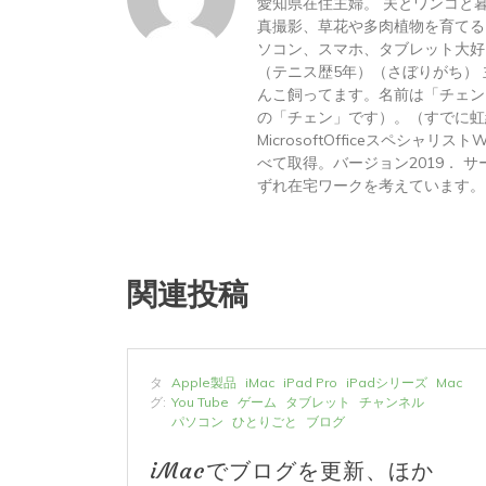
愛知県在住主婦。 夫とワンコと
真撮影、草花や多肉植物を育てる
ソコン、スマホ、タブレット大好
（テニス歴5年）（さぼりがち）
んこ飼ってます。名前は「チェン
の「チェン」です）。（すでに虹
MicrosoftOfficeスペシャリス
べて取得。バージョン2019． サーテ
ずれ在宅ワークを考えています。
関連投稿
ーズ
Mac
タ
Apple製品
iMac
iPad Pro
iPadシリーズ
Mac
と
ブログ
グ:
You Tube
ゲーム
タブレット
チャンネル
パソコン
ひとりごと
ブログ
か
iMacでブログを更新、ほか