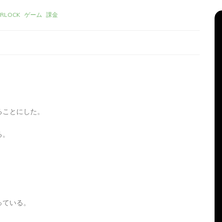
ERLOCK
ゲーム
課金
ることにした。
る。
リーズ
タ
Apple製品
iMac
iPad Pro
iPadシリーズ
グ:
Mac
NINTENDO Switch２
機
あつまれどうぶつの森
ゲーム
ゲーム機
グ
タブレット
パソコン
ひとりごと
ブログ
新、ほ
iMacでブログを更新、ほ
っている。
か