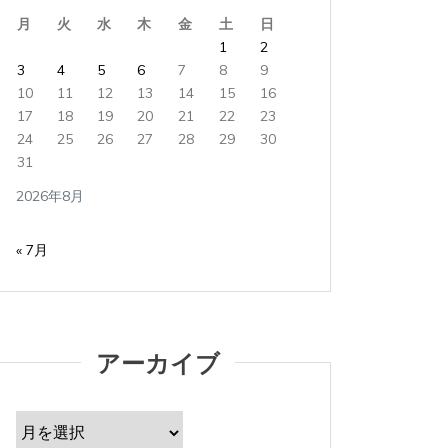
月
火
水
木
金
土
日
1
2
3
4
5
6
7
8
9
10
11
12
13
14
15
16
17
18
19
20
21
22
23
24
25
26
27
28
29
30
31
2026年8月
« 7月
タ
Apple製品
iMac
iPad Pro
iPadシリーズ
Mac
タ
Appl
アーカイブ
グ:
You Tube
ゲーム
タブレット
チャンネル
グ:
You Tu
パソコン
ひとりごと
ブログ
パソコ
ア
iMacでブログを更新、ほか
iMa
ー