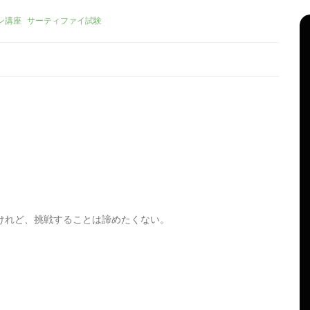
ン講座
サーティファイ試験
タ
Apple製品
iMac
iPad Pro
iPadシリーズ
グ:
Mac
NINTENDO Switch２
けれど、挑戦することは諦めたくない。
あつまれどうぶつの森
ゲーム
ゲーム機
タブレット
パソコン
ひとりごと
ブログ
iMacでブログを更新、ほ
か