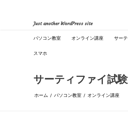
コ
ン
テ
ン
Just another WordPress site
ツ
へ
パソコン教室
オンライン講座
サーテ
ス
キ
ッ
スマホ
プ
サーティファイ試験
ホーム
パソコン教室
オンライン講座