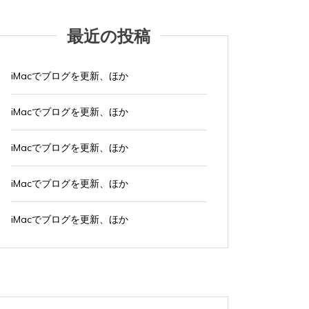
タグ:
オンライン講座
パソコン教室
タ
Wor
最近の投稿
グ:
パソ
オンライン講座は２度と受ける
最後
つもりはない
iMacでブログを更新、ほか
った
2023年7月15日
0
iMacでブログを更新、ほか
2023年
最後が悲惨だったので、もう２度とオンライン
最後のレ
iMacでブログを更新、ほか
講...
絡...
すべて読む
iMacでブログを更新、ほか
すべて読
iMacでブログを更新、ほか