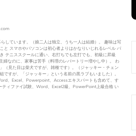
2026年8月5日
0
1 word
.com
暮らしています。（娘二人は独立、うち一人は結婚）。 趣味は写
こと スマホやパソコンは初心者よりはかなりいじれるレベル パ
き テニススクールに通い、右打ちでも左打でも、初級に昇級
 主婦なのに、家事は苦手（料理のレパートリー増やし中）。 わ
」（見た目は柴犬ですが、雑種です）。（ジャッキー・チェン
組ですが、「ジャッキー」という名前の黒ラブもいました）。
トWord、Excel、Powerpoint、Accessエキスパートも含めて、す
ィファイ試験、Word、Excel2級、PowerPoint上級合格 い