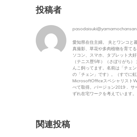
投稿者
pasodaisuki@yamamochansan
愛知県在住主婦。 夫とワンコと
真撮影、草花や多肉植物を育てる
ソコン、スマホ、タブレット大好
（テニス歴5年）（さぼりがち）
んこ飼ってます。名前は「チェン
の「チェン」です）。（すでに虹
MicrosoftOfficeスペシャリス
べて取得。バージョン2019． サーテ
ずれ在宅ワークを考えています。
関連投稿