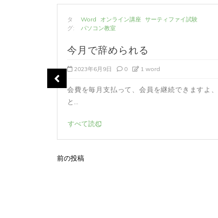
タ
Word
オンライン講座
サーティファイ試験
グ:
パソコン教室
きなか
今月で辞められる
2023年6月9日
0
1 word
会費を毎月支払って、会員を継続できますよ、
からの許可
と...
すべて読む
前の投稿
投
稿
ナ
ビ