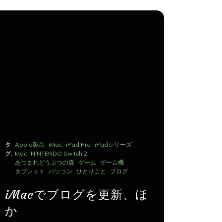
タ
Apple製品
iMac
iPad Pro
iPadシリーズ
タ
Apple製品
グ:
Mac
NINTENDO Switch２
グ:
Mac
NINTE
あつまれどうぶつの森
ゲーム
ゲーム機
あつまれど
タブレット
パソコン
ひとりごと
ブログ
タブレット
iMacでブログを更新、ほ
iMac
か
か