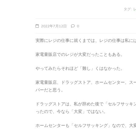
タグ:
2022年7月12日
0
実際にレジの仕事に就くまでは、レジの仕事は私に
家電量販店でのレジが大変だったこともある。
やってみたらそれほど「難し」くはなかった。
家電量販店、ドラッグストア、ホームセンター、ス
タ
Apple製品
iMac
iPad Pro
iPadシ
パーだと思う。
グ:
Mac
NINTENDO Switch２
あつまれどうぶつの森
ゲーム
ゲーム
ドラッグストアは、私が辞めた後で「セルフサッキ
タブレット
パソコン
ひとりごと
ブロ
ったので、今なら「大変」ではない。
iMacでブログを更
ホームセンターも「セルフサッキング」なので、大
か