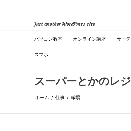
コ
ン
テ
ン
Just another WordPress site
ツ
へ
パソコン教室
オンライン講座
サーテ
ス
キ
ッ
スマホ
プ
スーパーとかのレジ
ホーム
仕事
職場