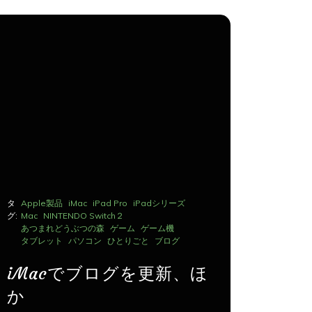
タ
Apple製品
iMac
iPad Pro
iPadシリーズ
タ
Apple製品
グ:
Mac
NINTENDO Switch２
グ:
Mac
NINTE
あつまれどうぶつの森
ゲーム
ゲーム機
あつまれど
タブレット
パソコン
ひとりごと
ブログ
タブレット
iMacでブログを更新、ほ
iMac
か
か