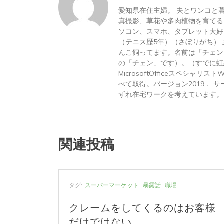
愛知県在住主婦。 夫とワンコと
真撮影、草花や多肉植物を育てる
ソコン、スマホ、タブレット大好
（テニス歴5年）（さぼりがち）
んこ飼ってます。名前は「チェン
の「チェン」です）。（すでに虹
MicrosoftOfficeスペシャリス
べて取得。バージョン2019． サーテ
ずれ在宅ワークを考えています。
関連投稿
事
タグ:
スーパーマーケット
暴露話
職場
クレームをしてくるのはお客様
だけではない