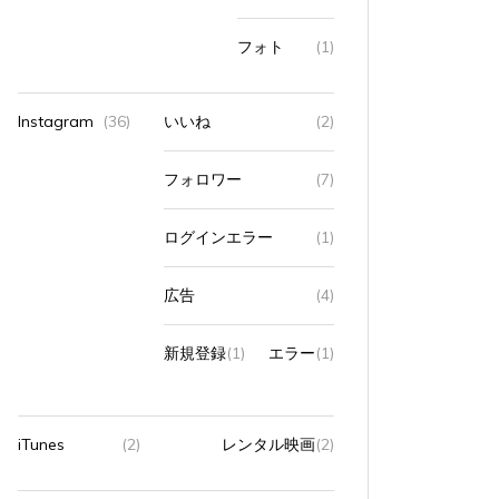
フォト
(1)
Instagram
(36)
いいね
(2)
フォロワー
(7)
ログインエラー
(1)
広告
(4)
新規登録
(1)
エラー
(1)
タグ:
スーパーマーケット
暴露話
職場
タグ:
スー
iTunes
(2)
レンタル映画
(2)
スーパーで働いていた頃の話
思い