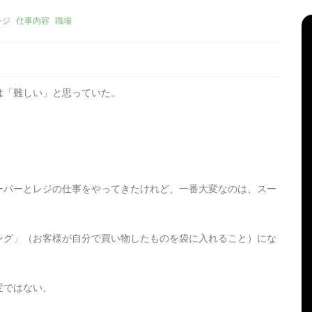
レジ
仕事内容
職場
は「難しい」と思っていた。
ーパーとレジの仕事をやってきたけれど、一番大変なのは、スー
リーズ
タ
Apple製品
iMac
iPad Pro
iPadシリーズ
グ:
Mac
NINTENDO Switch２
機
あつまれどうぶつの森
ゲーム
ゲーム機
ング」（お客様が自分で買い物したものを袋に入れること）にな
グ
タブレット
パソコン
ひとりごと
ブログ
新、ほ
iMacでブログを更新、ほ
変ではない。
か