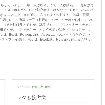
暮らしています。（娘二人は独立、うち一人は結婚）。 趣味は写
こと スマホやパソコンは初心者よりはかなりいじれるレベル パ
き テニススクールに通い、右打ちでも左打でも、初級に昇級
 主婦なのに、家事は苦手（料理のレパートリー増やし中）。 わ
」（見た目は柴犬ですが、雑種です）。（ジャッキー・チェン
組ですが、「ジャッキー」という名前の黒ラブもいました）。
トWord、Excel、Powerpoint、Accessエキスパートも含めて、す
ィファイ試験、Word、Excel2級、PowerPoint上級合格 い
タグ:
レジ
仕事内容
接客
レジも接客業