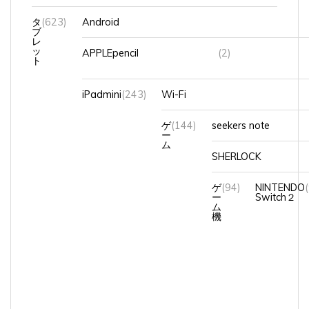
タ
(623)
Android
ブ
レ
ッ
APPLEpencil
(2)
ト
iPadmini
(243)
Wi-Fi
ゲ
(144)
seekers note
ー
ム
SHERLOCK
ゲ
(94)
NINTENDO
ー
Switch２
ム
機