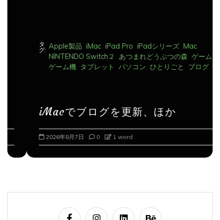
タ
Apple製品
iMac
iPad Pro
iPadシリーズ
Mac
グ:
NINTENDO Switch２
あつまれどうぶつの森
ゲーム
ゲーム機
タブレット
パソコン
ひとりごと
ブログ
iMacでブログを更新、ほか
2026年8月7日
0
1 word