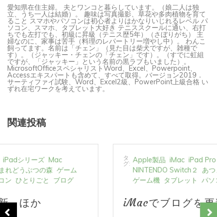
愛知県在住主婦。 夫とワンコと暮らしています。（娘二人は独
立、うち一人は結婚）。 趣味は写真撮影、草花や多肉植物を育て
ること スマホやパソコンは初心者よりはかなりいじれるレベル パ
ソコン、スマホ、タブレット大好き テニススクールに通い、右打
ちでも左打でも、初級に昇級（テニス歴5年）（さぼりがち） 主
婦なのに、家事は苦手（料理のレパートリー増やし中）。 わんこ
飼ってます。名前は「チェン」（見た目は柴犬ですが、雑種で
す）。（ジャッキー・チェンの「チェン」です）。（すでに虹組
ですが、「ジャッキー」という名前の黒ラブもいました）。
MicrosoftOfficeスペシャリストWord、Excel、Powerpoint、
Accessエキスパートも含めて、すべて取得。バージョン2019．
サーティファイ試験、Word、Excel2級、PowerPoint上級合格 い
ずれ在宅ワークを考えています。
関連投稿
タ
Apple製品
iMac
iPad Pro
iPadシリーズ
Mac
グ:
NINTENDO Switch２
あつまれどうぶつの森
ゲーム
ゲーム機
タブレット
パソコン
ひとりごと
ブログ
iMacでブログを更新、ほか