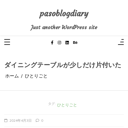
コ
ン
テ
pasoblogdiary
ン
ツ
へ
Just another WordPress site
ス
キ
ッ
プ
ダイニングテーブルが少しだけ片付いた
ホーム
ひとりごと
タグ:
ひとりごと
2024年4月3日
0