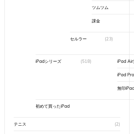
ツムツム
課金
セルラー
(23)
iPadシリーズ
(518)
iPad A
iPad Pr
無印iP
初めて買ったiPad
テニス
(2)