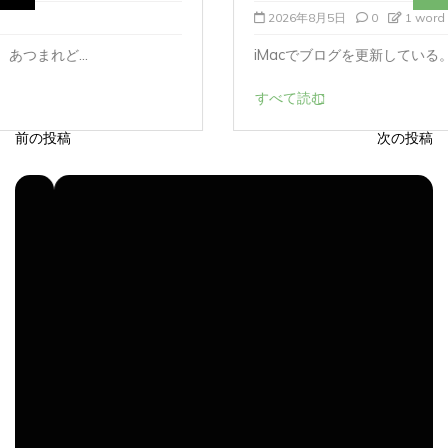
2026年8月5日
0
1 word
iMacでブログを更新している。 あつまれど...
すべて読む
前の投稿
次の投稿
投
稿
ナ
ビ
ゲ
ー
シ
ョ
ン