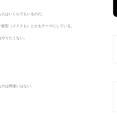
2026年8月8日
0
1 word
る人はいくらでもいるのだ。
か髪型（メイクも）とかをテーマにしている。
ではやりたくない。
eなのは間違いはない。