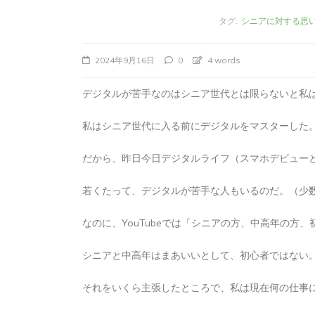
タグ:
シニアに対する思
2024年9月16日
0
4 words
デジタルが苦手なのはシニア世代とは限らないと私
私はシニア世代に入る前にデジタルをマスターした
だから、昨日今日デジタルライフ（スマホデビュー
若くたって、デジタルが苦手な人もいるのだ。（少
タ
Apple製品
iMac
iPad Pro
iPadシ
グ:
Mac
NINTENDO Switch２
なのに、YouTubeでは「シニアの方、中高年の方
あつまれどうぶつの森
ゲーム
ゲーム
タブレット
パソコン
ひとりごと
ブロ
シニアと中高年はまあいいとして、初心者ではない
iMacでブログを更
それをいくら主張したところで、私は現在何の仕事
か