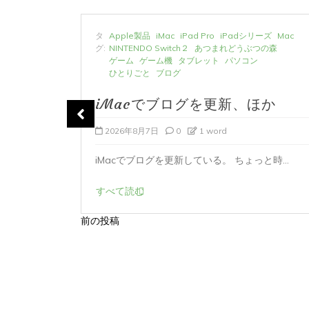
ーズ
Mac
タ
Apple製品
iMac
iPad Pro
iPadシリーズ
Mac
の森
グ:
NINTENDO Switch２
あつまれどうぶつの森
ゲーム
ゲーム機
タブレット
パソコン
ひとりごと
ブログ
か
iMacでブログを更新、ほか
2026年8月7日
0
1 word
ど...
iMacでブログを更新している。 ちょっと時...
すべて読む
前の投稿
投
稿
ナ
ビ