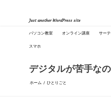
コ
ン
テ
ン
Just another WordPress site
ツ
へ
パソコン教室
オンライン講座
サーテ
ス
キ
ッ
スマホ
プ
デジタルが苦手な
ホーム
ひとりごと