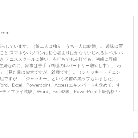
.com
暮らしています。（娘二人は独立、うち一人は結婚）。 趣味は写
こと スマホやパソコンは初心者よりはかなりいじれるレベル パ
き テニススクールに通い、右打ちでも左打でも、初級に昇級
 主婦なのに、家事は苦手（料理のレパートリー増やし中）。 わ
」（見た目は柴犬ですが、雑種です）。（ジャッキー・チェン
組ですが、「ジャッキー」という名前の黒ラブもいました）。
トWord、Excel、Powerpoint、Accessエキスパートも含めて、す
ィファイ試験、Word、Excel2級、PowerPoint上級合格 い