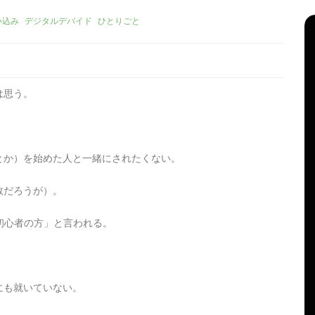
い込み
デジタルデバイド
ひとりごと
は思う。
。
とか）を始めた人と一緒にされたくない。
数だろうが）。
リーズ
タ
Apple製品
iMac
iPad Pro
iPadシリーズ
グ:
Mac
NINTENDO Switch２
、初心者の方」と言われる。
機
あつまれどうぶつの森
ゲーム
ゲーム機
グ
タブレット
パソコン
ひとりごと
ブログ
。
新、ほ
iMacでブログを更新、ほ
にも就いていない。
か