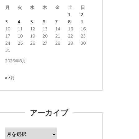
月
火
水
木
金
土
日
1
2
タ
Apple製品
iMac
iPad Pro
iPadシリーズ
Mac
タ
Appl
3
4
5
6
7
8
9
グ:
NINTENDO Switch２
あつまれどうぶつの森
グ:
NINTE
ゲーム
ゲーム機
タブレット
パソコン
ゲーム
10
11
12
13
14
15
16
ひとりごと
ブログ
ひとり
17
18
19
20
21
22
23
24
25
26
27
28
29
30
iMacでブログを更新、ほか
iMa
31
2026年8月5日
0
1 word
2026年
2026年8月
iMacでブログを更新している。 あつまれど...
iMacで
« 7月
すべて読む
すべて読
アーカイブ
ア
ー