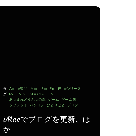
タ
Apple製品
iMac
iPad Pro
iPadシリーズ
タ
Apple製品
グ:
Mac
NINTENDO Switch２
グ:
Mac
NINTE
あつまれどうぶつの森
ゲーム
ゲーム機
あつまれど
タブレット
パソコン
ひとりごと
ブログ
タブレット
iMacでブログを更新、ほ
iMac
か
か