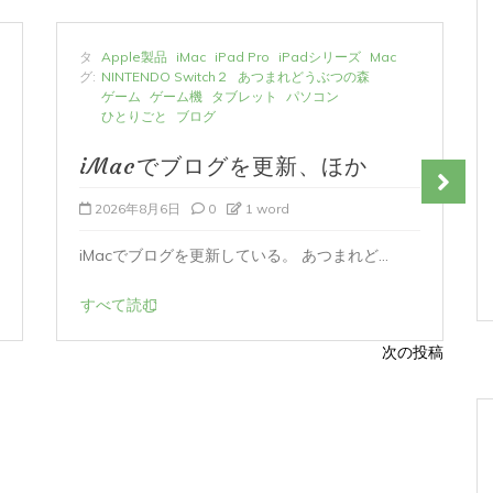
タ
Apple製品
iMac
iPad Pro
iPadシリーズ
Mac
グ:
NINTENDO Switch２
あつまれどうぶつの森
ゲーム
ゲーム機
タブレット
パソコン
ひとりごと
ブログ
iMacでブログを更新、ほか
2026年8月6日
0
1 word
iMacでブログを更新している。 あつまれど...
すべて読む
次の投稿