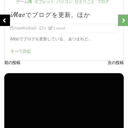
iMacでブログを更新、ほか
2026年8月5日
0
1 word
iMacでブログを更新している。 あつまれど...
すべて読む
前の投稿
次の投稿
投
稿
ナ
ビ
ゲ
ー
シ
ョ