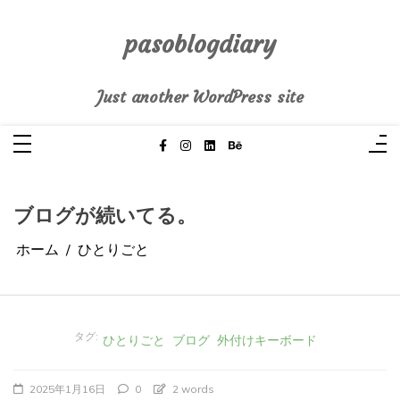
コ
ン
テ
pasoblogdiary
ン
ツ
へ
Just another WordPress site
ス
キ
ッ
プ
ブログが続いてる。
ホーム
ひとりごと
タグ:
ひとりごと
ブログ
外付けキーボード
2025年1月16日
0
2 words