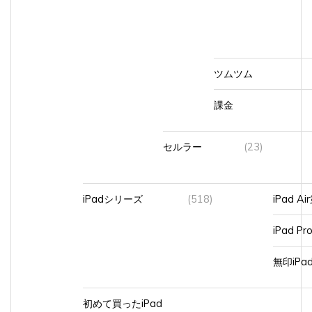
ツムツム
課金
セルラー
(23)
iPadシリーズ
(518)
iPad A
iPad Pr
無印iP
初めて買ったiPad