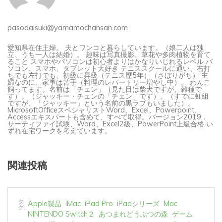
pasodaisuki@yamamochansan.com
愛知県在住主婦。 夫とワンコと暮らしています。（娘二人は独
立、うち一人は結婚）。 趣味は写真撮影、草花や多肉植物を育て
ること スマホやパソコンは初心者よりはかなりいじれるレベル パ
ソコン、スマホ、タブレット大好き テニススクールに通い、右打
ちでも左打でも、初級に昇級（テニス歴5年）（さぼりがち） 主
婦なのに、家事は苦手（料理のレパートリー増やし中）。 わんこ
飼ってます。名前は「チェン」（見た目は柴犬ですが、雑種で
す）。（ジャッキー・チェンの「チェン」です）。（すでに虹組
ですが、「ジャッキー」という名前の黒ラブもいました）。
MicrosoftOfficeスペシャリストWord、Excel、Powerpoint、
Accessエキスパートも含めて、すべて取得。バージョン2019．
サーティファイ試験、Word、Excel2級、PowerPoint上級合格 い
ずれ在宅ワークを考えています。
関連投稿
タ
Apple製品
iMac
iPad Pro
iPadシリーズ
Mac
グ:
NINTENDO Switch２
あつまれどうぶつの森
ゲーム
ゲーム機
タブレット
パソコン
ひとりごと
ブログ