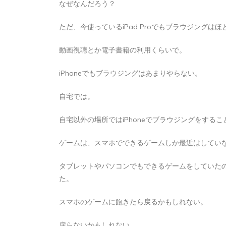
なぜなんだろう？
2026年8月5日
0
1 word
ただ、今使っているiPad Proでもブラウジングは
動画視聴とか電子書籍の利用くらいで。
iPhoneでもブラウジングはあまりやらない。
自宅では。
自宅以外の場所ではiPhoneでブラウジングをする
ゲームは、スマホでできるゲームしか最近はしてい
タブレットやパソコンでもできるゲームをしていた
た。
スマホのゲームに飽きたら戻るかもしれない。
戻らないかもしれない。