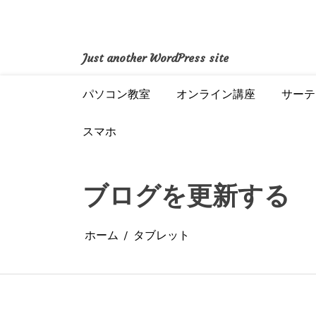
コ
ン
テ
ン
Just another WordPress site
ツ
へ
パソコン教室
オンライン講座
サーテ
ス
キ
ッ
スマホ
プ
ブログを更新する
ホーム
タブレット