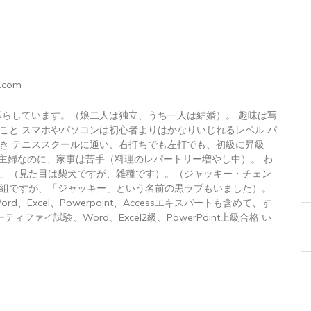
.com
暮らしています。（娘二人は独立、うち一人は結婚）。 趣味は写
こと スマホやパソコンは初心者よりはかなりいじれるレベル パ
き テニススクールに通い、右打ちでも左打でも、初級に昇級
 主婦なのに、家事は苦手（料理のレパートリー増やし中）。 わ
」（見た目は柴犬ですが、雑種です）。（ジャッキー・チェン
組ですが、「ジャッキー」という名前の黒ラブもいました）。
トWord、Excel、Powerpoint、Accessエキスパートも含めて、す
ィファイ試験、Word、Excel2級、PowerPoint上級合格 い