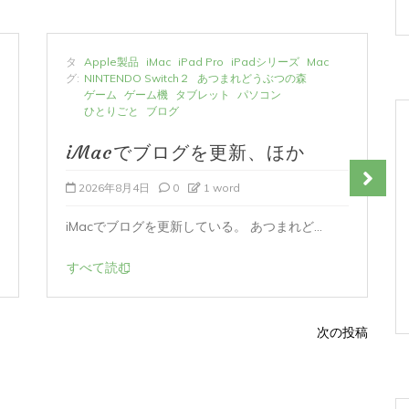
タ
Apple製品
iMac
iPad Pro
iPadシリーズ
Mac
グ:
NINTENDO Switch２
あつまれどうぶつの森
ゲーム
ゲーム機
タブレット
パソコン
ひとりごと
ブログ
iMacでブログを更新、ほか
2026年8月4日
0
1 word
iMacでブログを更新している。 あつまれど...
すべて読む
次の投稿