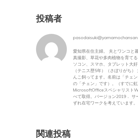
投稿者
pasodaisuki@yamamochansan
愛知県在住主婦。 夫とワンコと
真撮影、草花や多肉植物を育てる
ソコン、スマホ、タブレット大好
（テニス歴5年）（さぼりがち）
んこ飼ってます。名前は「チェン
の「チェン」です）。（すでに虹
MicrosoftOfficeスペシャリス
べて取得。バージョン2019． サーテ
ずれ在宅ワークを考えています。
関連投稿