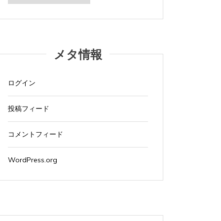
カ
イ
ブ
タ
Apple製品
iMac
iPad Pro
iPadシリーズ
Mac
タ
Appl
グ:
NINTENDO Switch２
あつまれどうぶつの森
グ:
NINTE
ゲーム
ゲーム機
タブレット
パソコン
ゲーム
メタ情報
ひとりごと
ブログ
ひとり
iMacでブログを更新、ほか
iMa
ログイン
2026年8月3日
0
1 word
2026年
投稿フィード
iMacでブログを更新している。 あつまれど...
iMacで
コメントフィード
すべて読む
すべて読
WordPress.org