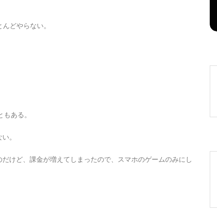
2026年8月6日
0
1 word
ほとんどやらない。
こともある。
ない。
のだけど、課金が増えてしまったので、スマホのゲームのみにし