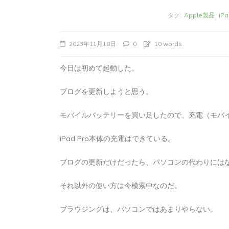
タグ:
Apple製品
iPa
2023年11月18日
0
10 words
今日は初めて起動した。
ブログを更新しようと思う。
モバイルバッテリーを買い足したので、充電（モバ
iPad Pro本体の充電はできている。
タ
Apple製品
iMac
iPad Pro
iPadシ
グ:
Mac
NINTENDO Switch２
ブログの更新だけだったら、パソコンの代わりには
あつまれどうぶつの森
ゲーム
ゲーム
タブレット
パソコン
ひとりごと
ブロ
それ以外の使い方は今模索中なのだ。
iMacでブログを更
ブラウジングは、パソコンではあまりやらない。
か