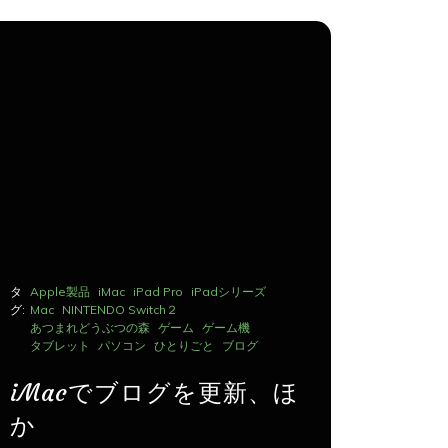
タ
Apple製品
iMac
iPad Pro
iPadシリーズ
タ
Apple製品
グ:
Mac
NINTENDO Switch２
グ:
Mac
NINTE
あつまれどうぶつの森
ゲーム
ゲーム機
あつまれど
タブレット
パソコン
ひとりごと
ブログ
タブレット
iMacでブログを更新、ほ
iMac
か
か