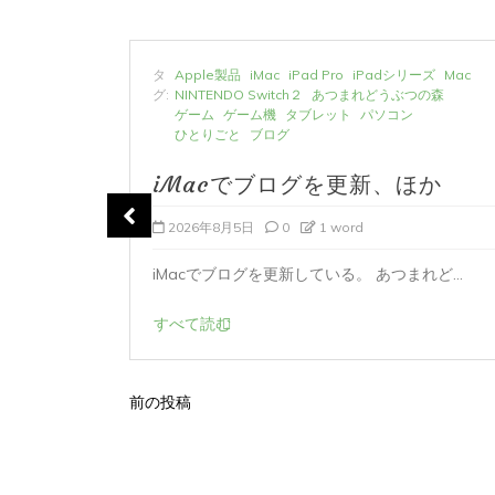
ーズ
Mac
タ
Apple製品
iMac
iPad Pro
iPadシリーズ
Mac
の森
グ:
NINTENDO Switch２
あつまれどうぶつの森
ゲーム
ゲーム機
タブレット
パソコン
ひとりごと
ブログ
か
iMacでブログを更新、ほか
2026年8月5日
0
1 word
ど...
iMacでブログを更新している。 あつまれど...
すべて読む
前の投稿
投
稿
ナ