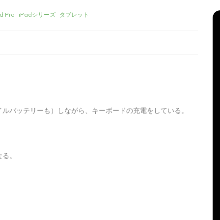
d Pro
iPadシリーズ
タブレット
イルバッテリーも）しながら、キーボードの充電をしている。
リーズ
タ
Apple製品
iMac
iPad Pro
iPadシリーズ
グ:
Mac
NINTENDO Switch２
なる。
機
あつまれどうぶつの森
ゲーム
ゲーム機
グ
タブレット
パソコン
ひとりごと
ブログ
新、ほ
iMacでブログを更新、ほ
か