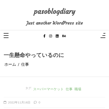
コ
ン
テ
pasoblogdiary
ン
ツ
へ
Just another WordPress site
ス
キ
ッ
プ
一生懸命やっているのに
ホーム
仕事
タグ:
スーパーマーケット
仕事
職場
2022年11月16日
0