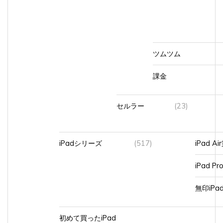
ツムツム
課金
セルラー
(23)
iPadシリーズ
(517)
iPad A
iPad Pr
無印iP
初めて買ったiPad