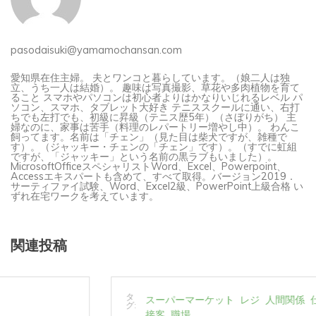
pasodaisuki@yamamochansan.com
愛知県在住主婦。 夫とワンコと暮らしています。（娘二人は独
立、うち一人は結婚）。 趣味は写真撮影、草花や多肉植物を育て
ること スマホやパソコンは初心者よりはかなりいじれるレベル パ
ソコン、スマホ、タブレット大好き テニススクールに通い、右打
ちでも左打でも、初級に昇級（テニス歴5年）（さぼりがち） 主
婦なのに、家事は苦手（料理のレパートリー増やし中）。 わんこ
飼ってます。名前は「チェン」（見た目は柴犬ですが、雑種で
す）。（ジャッキー・チェンの「チェン」です）。（すでに虹組
ですが、「ジャッキー」という名前の黒ラブもいました）。
MicrosoftOfficeスペシャリストWord、Excel、Powerpoint、
Accessエキスパートも含めて、すべて取得。バージョン2019．
サーティファイ試験、Word、Excel2級、PowerPoint上級合格 い
ずれ在宅ワークを考えています。
関連投稿
タ
スーパーマーケット
レジ
人間関係
仕事
仕事内容
グ:
接客
職場