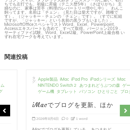
ちでも左打でも、初級に昇級（テニス歴5年）（さぼりがち） 主
婦なのに、家事は苦手（料理のレパートリー増やし中）。 わんこ
飼ってます。名前は「チェン」（見た目は柴犬ですが、雑種で
す）。（ジャッキー・チェンの「チェン」です）。（すでに虹組
ですが、「ジャッキー」という名前の黒ラブもいました）。
MicrosoftOfficeスペシャリストWord、Excel、Powerpoint、
Accessエキスパートも含めて、すべて取得。バージョン2019．
サーティファイ試験、Word、Excel2級、PowerPoint上級合格 い
ずれ在宅ワークを考えています。
関連投稿
タ
Apple製品
iMac
iPad Pro
iPadシリーズ
Mac
グ:
NINTENDO Switch２
あつまれどうぶつの森
ゲーム
ゲーム機
タブレット
パソコン
ひとりごと
ブログ
iMacでブログを更新、ほか
2026年8月6日
0
1 word
iMacでブログを更新している。 あつまれど...