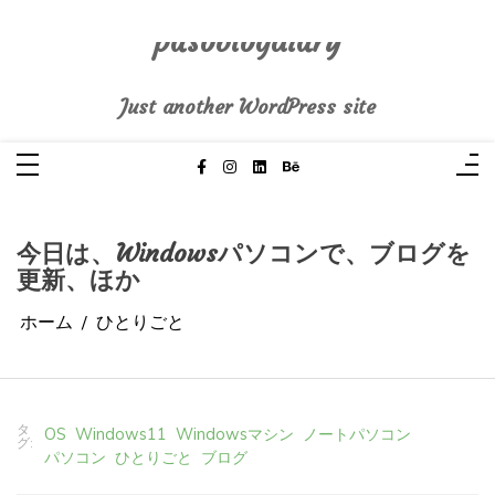
コ
ン
テ
pasoblogdiary
ン
ツ
へ
Just another WordPress site
ス
キ
ッ
プ
今日は、Windowsパソコンで、ブログを
更新、ほか
ホーム
ひとりごと
タ
OS
Windows11
Windowsマシン
ノートパソコン
グ:
パソコン
ひとりごと
ブログ