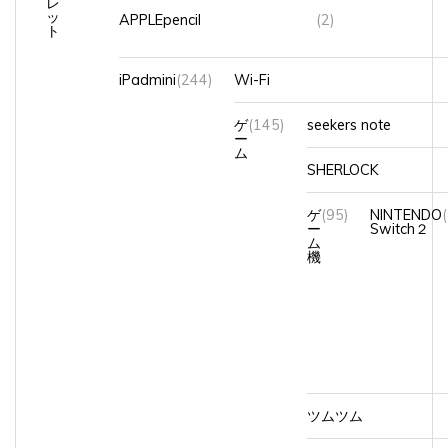
ッ
APPLEpencil
(2)
ト
iPadmini
(244)
Wi-Fi
ゲ
(145)
seekers note
ー
ム
SHERLOCK
ゲ
(95)
NINTENDO
ー
Switch２
ム
機
ツムツム