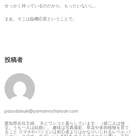
せっかく持っているのだから、もったいないし。
まあ、そこは臨機応変ということで。
投稿者
pasodaisuki@yamamochansan.com
愛知県在住主婦。 夫とワンコと暮らしています。（娘二人は独
立、うち一人は結婚）。 趣味は写真撮影、草花や多肉植物を育て
ること スマホやパソコンは初心者よりはかなりいじれるレベル パ
ソコン、スマホ、タブレット大好き テニススクールに通い、右打