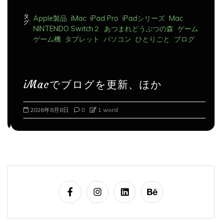
タ
Apple製品
iMac
iPad Pro
iPadシリーズ
Mac
グ:
NINTENDO Switch２
あつまれどうぶつの森
ゲーム
ゲーム機
タブレット
パソコン
ひとりごと
ブログ
iMacでブログを更新、ほか
2026年8月8日
0
1 word