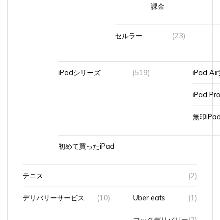
課金
セルラー
(23)
iPadシリーズ
(519)
iPad A
iPad Pr
無印iP
初めて買ったiPad
テニス
(2)
デリバリーサービス
(10)
Uber eats
(1)
マックデリバリー
(2)