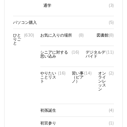
通学
(3)
パソコン購入
(5)
ひと
(630)
お気に入りの場所
(8)
図書館
(8)
りご
と
シニアに対する
(16)
デジタルデ
(11)
思い込み
バイド
やりたい
(16)
習い事
(14)
オン
(2)
ことリス
（ピア
ライ
ト
ノ）
ンレ
ッス
ン
初孫誕生
(4)
初宮参り
(1)