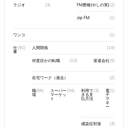
ラジオ
(3)
FM豊橋(やしの実)
(2)
zip FM
(1)
ワンコ
(1)
仕
(91)
人間関係
(14)
事
何度目かの転職
(10)
派遣会社
(5)
在宅ワーク（過去）
(2)
職
(66)
スーパー
(34)
利用で
(3)
電
(1)
場
マーケッ
きる支
子
ト
払方法
マ
ネ
ー
感染症対策
(3)