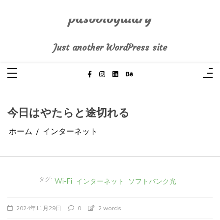
コ
ン
テ
pasoblogdiary
ン
ツ
へ
Just another WordPress site
ス
キ
ッ
プ
今日はやたらと途切れる
ホーム
インターネット
タグ:
Wi-Fi
インターネット
ソフトバンク光
2024年11月29日
0
2 words