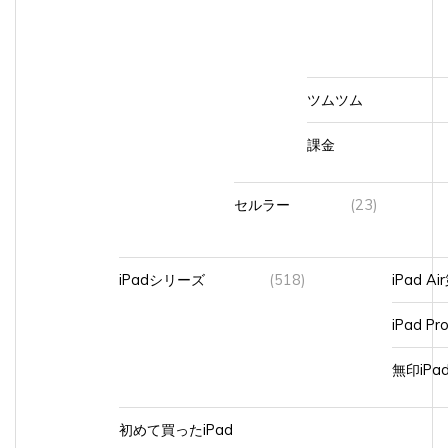
ツムツム
課金
セルラー
(23)
iPadシリーズ
(518)
iPad A
iPad Pr
無印iP
初めて買ったiPad