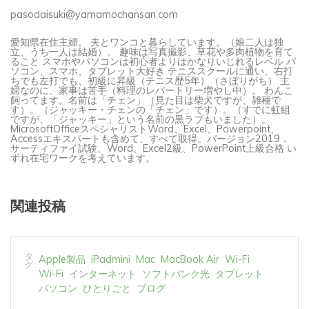
pasodaisuki@yamamochansan.com
愛知県在住主婦。 夫とワンコと暮らしています。（娘二人は独
立、うち一人は結婚）。 趣味は写真撮影、草花や多肉植物を育て
ること スマホやパソコンは初心者よりはかなりいじれるレベル パ
ソコン、スマホ、タブレット大好き テニススクールに通い、右打
ちでも左打でも、初級に昇級（テニス歴5年）（さぼりがち） 主
婦なのに、家事は苦手（料理のレパートリー増やし中）。 わんこ
飼ってます。名前は「チェン」（見た目は柴犬ですが、雑種で
す）。（ジャッキー・チェンの「チェン」です）。（すでに虹組
ですが、「ジャッキー」という名前の黒ラブもいました）。
MicrosoftOfficeスペシャリストWord、Excel、Powerpoint、
Accessエキスパートも含めて、すべて取得。バージョン2019．
サーティファイ試験、Word、Excel2級、PowerPoint上級合格 い
ずれ在宅ワークを考えています。
関連投稿
タ
Apple製品
iPad Pro
iPadシリーズ
Wi-Fi
グ:
インターネット
ソフトバンク光
タブレット
ひとりごと
ブログ