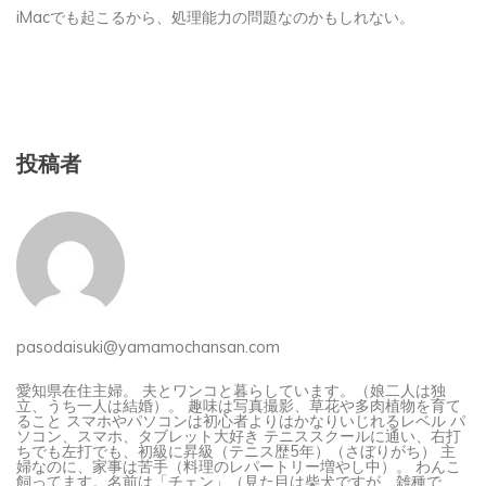
iMacでも起こるから、処理能力の問題なのかもしれない。
投稿者
pasodaisuki@yamamochansan.com
愛知県在住主婦。 夫とワンコと暮らしています。（娘二人は独
立、うち一人は結婚）。 趣味は写真撮影、草花や多肉植物を育て
ること スマホやパソコンは初心者よりはかなりいじれるレベル パ
ソコン、スマホ、タブレット大好き テニススクールに通い、右打
ちでも左打でも、初級に昇級（テニス歴5年）（さぼりがち） 主
婦なのに、家事は苦手（料理のレパートリー増やし中）。 わんこ
飼ってます。名前は「チェン」（見た目は柴犬ですが、雑種で
す）。（ジャッキー・チェンの「チェン」です）。（すでに虹組