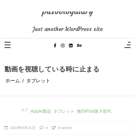
コ
ン
テ
pasoblogdiary
ン
ツ
へ
Just another WordPress site
ス
キ
ッ
プ
動画を視聴している時に止まる
ホーム
タブレット
タグ:
Apple製品
タブレット
無印iPad第９世代
2023年5月21日
0
6 words