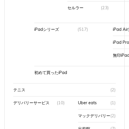
セルラー
(23)
iPadシリーズ
(517)
iPad A
iPad Pr
無印iP
初めて買ったiPad
テニス
(2)
デリバリーサービス
(10)
Uber eats
(1)
マックデリバリー
(2)
出前館
(7)