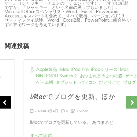
ですが、「ジャッキー」という名前の黒ラブもいました）。
MicrosoftOfficeスペシャリストWord、Excel、Powerpoint、
Accessエキスパートも含めて、すべて取得。バージョン2019．
サーティファイ試験、Word、Excel2級、PowerPoint上級合格 い
ずれ在宅ワークを考えています。
関連投稿
タ
Apple製品
iMac
iPad Pro
iPadシリーズ
Mac
グ:
NINTENDO Switch２
あつまれどうぶつの森
ゲーム
ゲーム機
タブレット
パソコン
ひとりごと
ブログ
iMacでブログを更新、ほか
2026年8月4日
0
1 word
iMacでブログを更新している。 あつまれど...
すべて読む