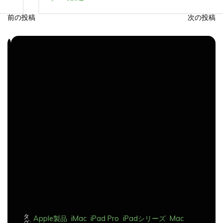
前の投稿
次の投稿
投
稿
ナ
ビ
ゲ
ー
シ
ョ
ン
タ
Apple製品
iMac
iPad Pro
iPadシリーズ
Mac
グ:
NINTENDO Switch２
あつまれどうぶつの森
ゲーム