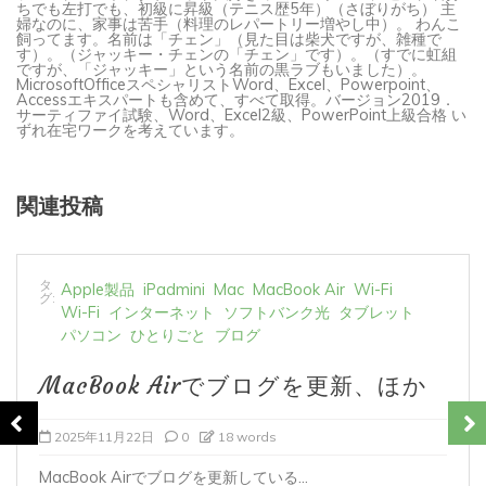
婦なのに、家事は苦手（料理のレパートリー増やし中）。 わんこ
飼ってます。名前は「チェン」（見た目は柴犬ですが、雑種で
す）。（ジャッキー・チェンの「チェン」です）。（すでに虹組
ですが、「ジャッキー」という名前の黒ラブもいました）。
MicrosoftOfficeスペシャリストWord、Excel、Powerpoint、
Accessエキスパートも含めて、すべて取得。バージョン2019．
サーティファイ試験、Word、Excel2級、PowerPoint上級合格 い
ずれ在宅ワークを考えています。
関連投稿
タ
Apple製品
iPad Pro
iPadシリーズ
Wi-Fi
グ:
インターネット
ソフトバンク光
タブレット
ひとりごと
ブログ
管理者メールアドレスを変更、ほか
2025年8月2日
0
5 words
管理者メールアドレスが、旧アドレスのままにな...