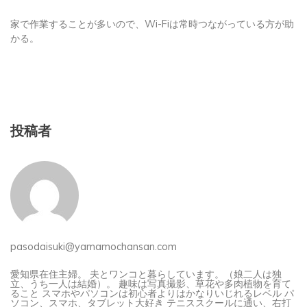
家で作業することが多いので、Wi-Fiは常時つながっている方が助
かる。
投稿者
pasodaisuki@yamamochansan.com
愛知県在住主婦。 夫とワンコと暮らしています。（娘二人は独
立、うち一人は結婚）。 趣味は写真撮影、草花や多肉植物を育て
ること スマホやパソコンは初心者よりはかなりいじれるレベル パ
ソコン、スマホ、タブレット大好き テニススクールに通い、右打
ちでも左打でも、初級に昇級（テニス歴5年）（さぼりがち） 主