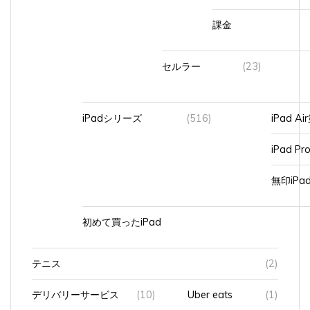
課金
セルラー
(23)
iPadシリーズ
(516)
iPad A
iPad Pr
無印iP
初めて買ったiPad
テニス
(2)
デリバリーサービス
(10)
Uber eats
(1)