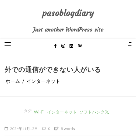
コ
ン
テ
pasoblogdiary
ン
ツ
へ
Just another WordPress site
ス
キ
ッ
プ
外での通信ができない人がいる
ホーム
インターネット
タグ:
Wi-Fi
インターネット
ソフトバンク光
2024年11月12日
0
8 words