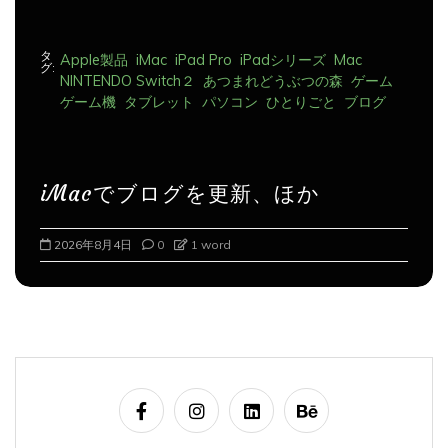
タ
Apple製品
iMac
iPad Pro
iPadシリーズ
Mac
グ:
NINTENDO Switch２
あつまれどうぶつの森
ゲーム
ゲーム機
タブレット
パソコン
ひとりごと
ブログ
iMacでブログを更新、ほか
2026年8月5日
0
1 word