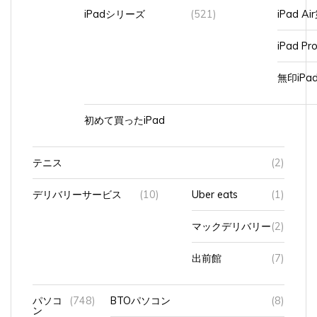
iPadシリーズ
(521)
iPad A
iPad Pr
無印iP
初めて買ったiPad
テニス
(2)
デリバリーサービス
(10)
Uber eats
(1)
マックデリバリー
(2)
出前館
(7)
パソコ
(748)
BTOパソコン
(8)
ン