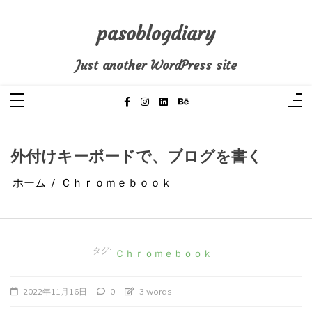
コ
ン
テ
pasoblogdiary
ン
ツ
へ
Just another WordPress site
ス
キ
ッ
プ
外付けキーボードで、ブログを書く
ホーム
Ｃｈｒｏｍｅｂｏｏｋ
タグ:
Ｃｈｒｏｍｅｂｏｏｋ
2022年11月16日
0
3 words