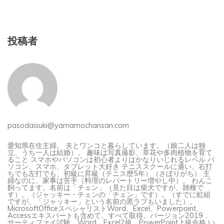
投稿者
pasodaisuki@yamamochansan.com
愛知県在住主婦。 夫とワンコと暮らしています。（娘二人は独
立、うち一人は結婚）。 趣味は写真撮影、草花や多肉植物を育て
ること スマホやパソコンは初心者よりはかなりいじれるレベル パ
ソコン、スマホ、タブレット大好き テニススクールに通い、右打
ちでも左打でも、初級に昇級（テニス歴5年）（さぼりがち） 主
婦なのに、家事は苦手（料理のレパートリー増やし中）。 わんこ
飼ってます。名前は「チェン」（見た目は柴犬ですが、雑種で
す）。（ジャッキー・チェンの「チェン」です）。（すでに虹組
ですが、「ジャッキー」という名前の黒ラブもいました）。
MicrosoftOfficeスペシャリストWord、Excel、Powerpoint、
Accessエキスパートも含めて、すべて取得。バージョン2019．
サーティファイ試験、Word、Excel2級、PowerPoint上級合格 い