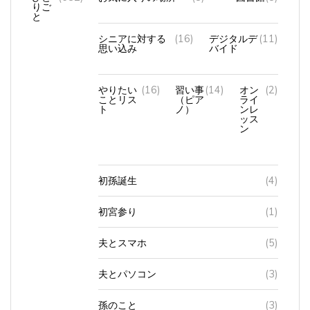
りご
と
シニアに対する
(16)
デジタルデ
(11)
思い込み
バイド
やりたい
(16)
習い事
(14)
オン
(2)
ことリス
（ピア
ライ
ト
ノ）
ンレ
ッス
ン
初孫誕生
(4)
初宮参り
(1)
夫とスマホ
(5)
夫とパソコン
(3)
孫のこと
(3)