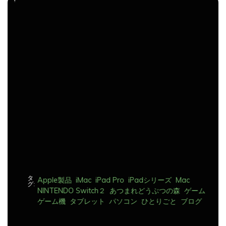
ナ
ビ
ゲ
ー
シ
ョ
ン
タ
Apple製品
iMac
iPad Pro
iPadシリーズ
Mac
グ:
NINTENDO Switch２
あつまれどうぶつの森
ゲーム
ゲーム機
タブレット
パソコン
ひとりごと
ブログ