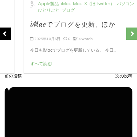
Apple製品
iMac
Mac
X（旧Twitter）
パソコン
グ:
ひとりごと
ブログ
iMacでブログを更新、ほか
2025年10月6日
0
4 words
今日もiMacでブログを更新している。 今日...
すべて読む
前の投稿
次の投稿
投
稿
ナ
ビ
ゲ
ー
シ