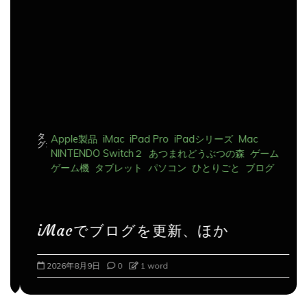
ョ
ン
タ
Apple製品
iMac
iPad Pro
iPadシリーズ
Mac
グ:
NINTENDO Switch２
あつまれどうぶつの森
ゲーム
ゲーム機
タブレット
パソコン
ひとりごと
ブログ
iMacでブログを更新、ほか
2026年8月9日
0
1 word