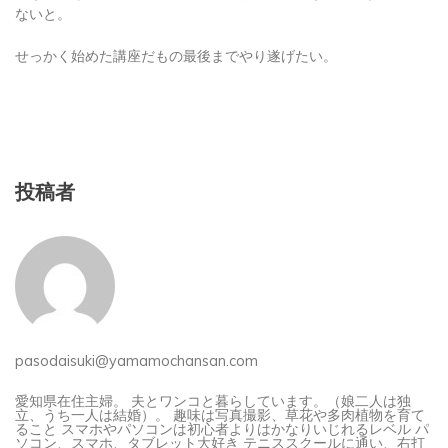
ないと。
せっかく始めた講座だもの最後までやり遂げたい。
投稿者
pasodaisuki@yamamochansan.com
愛知県在住主婦。 夫とワンコと暮らしています。（娘二人は独
立、うち一人は結婚）。 趣味は写真撮影、草花や多肉植物を育て
ること スマホやパソコンは初心者よりはかなりいじれるレベル パ
ソコン、スマホ、タブレット大好き テニススクールに通い、右打
ちでも左打でも、初級に昇級（テニス歴5年）（さぼりがち） 主