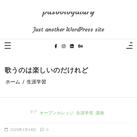
コ
ン
テ
pasoblogdiary
ン
ツ
へ
Just another WordPress site
ス
キ
ッ
プ
歌うのは楽しいのだけれど
ホーム
生涯学習
タグ:
オープンカレッジ
生涯学習
講座
2025年2月14日
0