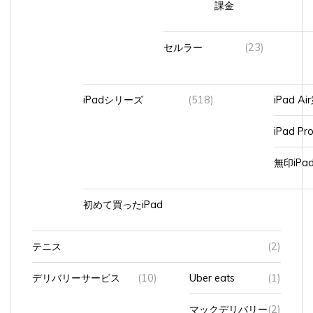
セルラー
(23)
iPadシリーズ
(518)
iPad A
iPad Pr
無印iP
初めて買ったiPad
テニス
(2)
デリバリーサービス
(10)
Uber eats
(1)
マックデリバリー
(2)