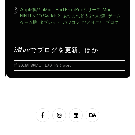
タ
Apple製品
iMac
iPad Pro
iPadシリーズ
Mac
グ:
NINTENDO Switch２
あつまれどうぶつの森
ゲーム
ゲーム機
タブレット
パソコン
ひとりごと
ブログ
iMacでブログを更新、ほか
2026年8月7日
0
1 word