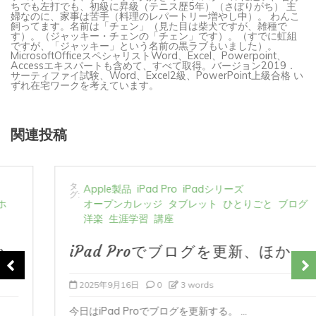
婦なのに、家事は苦手（料理のレパートリー増やし中）。 わんこ
飼ってます。名前は「チェン」（見た目は柴犬ですが、雑種で
す）。（ジャッキー・チェンの「チェン」です）。（すでに虹組
ですが、「ジャッキー」という名前の黒ラブもいました）。
MicrosoftOfficeスペシャリストWord、Excel、Powerpoint、
Accessエキスパートも含めて、すべて取得。バージョン2019．
サーティファイ試験、Word、Excel2級、PowerPoint上級合格 い
ずれ在宅ワークを考えています。
関連投稿
タ
Apple製品
iPad Pro
iPadシリーズ
グ:
オープンカレッジ
タブレット
ひとりごと
ブログ
洋楽
生涯学習
講座
iPad Proでブログを更新、ほか
2025年9月16日
0
3 words
今日はiPad Proでブログを更新する。 ...