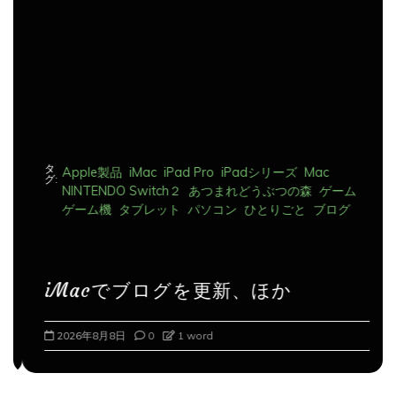
ョ
ン
タ
Apple製品
iMac
iPad Pro
iPadシリーズ
Mac
グ:
NINTENDO Switch２
あつまれどうぶつの森
ゲーム
ゲーム機
タブレット
パソコン
ひとりごと
ブログ
iMacでブログを更新、ほか
2026年8月8日
0
1 word