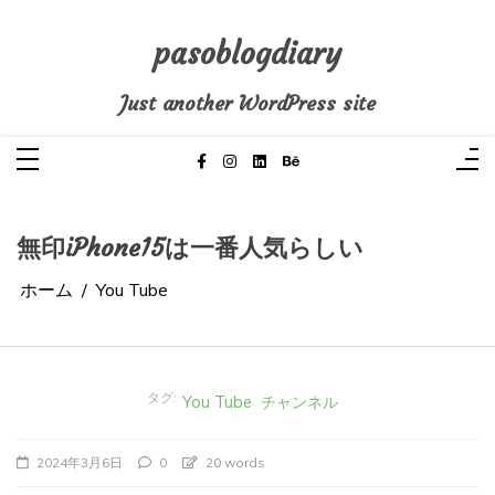
コ
ン
テ
pasoblogdiary
ン
ツ
へ
Just another WordPress site
ス
キ
ッ
プ
無印iPhone15は一番人気らしい
ホーム
You Tube
タグ:
You Tube
チャンネル
2024年3月6日
0
20 words