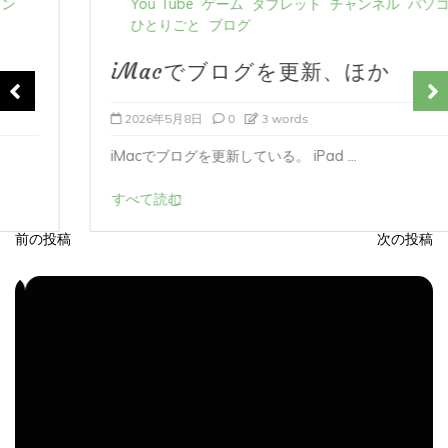
ひとりごと
ブログ
iMacでブログを更新、ほか
2026年5月8日
0
3 words
iMacでブログを更新している。 iPad ...
すべて読む
前の投稿
次の投稿
投
稿
ナ
ビ
ゲ
ー
シ