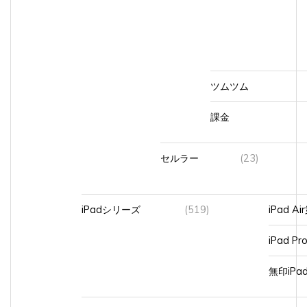
ツムツム
課金
セルラー
(23)
iPadシリーズ
(519)
iPad A
iPad Pr
無印iP