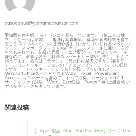
pasodaisuki@yamamochansan.com
愛知県在住主婦。 夫とワンコと暮らしています。（娘二人は独
立、うち一人は結婚）。 趣味は写真撮影、草花や多肉植物を育て
ること スマホやパソコンは初心者よりはかなりいじれるレベル パ
ソコン、スマホ、タブレット大好き テニススクールに通い、右打
ちでも左打でも、初級に昇級（テニス歴5年）（さぼりがち） 主
婦なのに、家事は苦手（料理のレパートリー増やし中）。 わんこ
飼ってます。名前は「チェン」（見た目は柴犬ですが、雑種で
す）。（ジャッキー・チェンの「チェン」です）。（すでに虹組
ですが、「ジャッキー」という名前の黒ラブもいました）。
MicrosoftOfficeスペシャリストWord、Excel、Powerpoint、
Accessエキスパートも含めて、すべて取得。バージョン2019．
サーティファイ試験、Word、Excel2級、PowerPoint上級合格 い
ずれ在宅ワークを考えています。
関連投稿
タ
Apple製品
iMac
iPad Pro
iPadシリーズ
Mac
グ:
You Tube
ゲーム
タブレット
チャンネル
パソコン