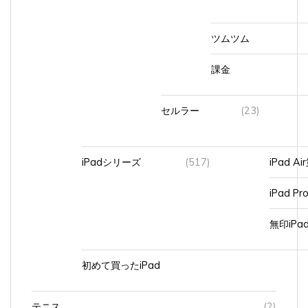
ツムツム
課金
セルラー
(23)
iPadシリーズ
(517)
iPad A
iPad Pr
無印iP
初めて買ったiPad
テニス
(2)