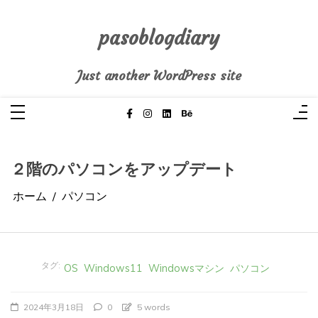
コ
ン
テ
pasoblogdiary
ン
ツ
へ
Just another WordPress site
ス
キ
ッ
プ
２階のパソコンをアップデート
ホーム
パソコン
タグ:
OS
Windows11
Windowsマシン
パソコン
2024年3月18日
0
5 words