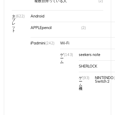
タ
(622)
Android
ブ
レ
ッ
APPLEpencil
(2)
ト
iPadmini
(242)
Wi-Fi
ゲ
(143)
seekers note
ー
ム
SHERLOCK
ゲ
(93)
NINTENDO
ー
Switch２
ム
機