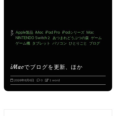
タ
Apple製品
iMac
iPad Pro
iPadシリーズ
Mac
グ:
NINTENDO Switch２
あつまれどうぶつの森
ゲーム
ゲーム機
タブレット
パソコン
ひとりごと
ブログ
iMacでブログを更新、ほか
2026年8月6日
0
1 word