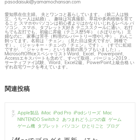
愛知県在住主婦。 夫とワンコと暮らしています。（娘二人は独
立、うち一人は結婚）。 趣味は写真撮影、草花や多肉植物を育て
ること スマホやパソコンは初心者よりはかなりいじれるレベル パ
ソコン、スマホ、タブレット大好き テニススクールに通い、右打
ちでも左打でも、初級に昇級（テニス歴5年）（さぼりがち） 主
婦なのに、家事は苦手（料理のレパートリー増やし中）。 わんこ
飼ってます。名前は「チェン」（見た目は柴犬ですが、雑種で
す）。（ジャッキー・チェンの「チェン」です）。（すでに虹組
ですが、「ジャッキー」という名前の黒ラブもいました）。
MicrosoftOfficeスペシャリストWord、Excel、Powerpoint、
Accessエキスパートも含めて、すべて取得。バージョン2019．
サーティファイ試験、Word、Excel2級、PowerPoint上級合格 い
ずれ在宅ワークを考えています。
関連投稿
タ
Apple製品
iMac
iPad Pro
iPadシリーズ
Mac
グ:
NINTENDO Switch２
あつまれどうぶつの森
ゲーム
ゲーム機
タブレット
パソコン
ひとりごと
ブログ
iMacでブログを更新、ほか