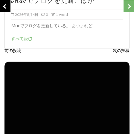
2026年8月4日
0
1 word
iMacでブログを更新している。 あつまれど...
すべて読む
前の投稿
次の投稿
投
稿
ナ
ビ
ゲ
ー
シ
ョ
ン