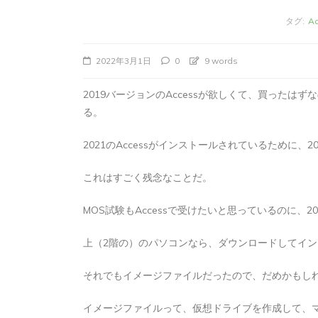
タグ:
A
2022年3月1日
0
9 words
2019バージョンのAccessが欲しくて、買ったは
る。
2021のAccessがインストールされているために
これはすごく残念なことだ。
タ
Apple製品
iMac
iPad Pro
iPadシ
MOS試験もAccessで受けたいと思っているのに、
グ:
Mac
NINTENDO Switch２
あつまれどうぶつの森
ゲーム
ゲーム
上（2階の）のパソコンなら、ダウンロードしてイ
タブレット
パソコン
ひとりごと
ブロ
iMacでブログを更
それでもイメージファイルだったので、だめかもし
か
イメージファイルって、仮想ドライブを作成して、