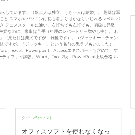
暮らしています。（娘二人は独立、うち一人は結婚）。 趣味は写
こと スマホやパソコンは初心者よりはかなりいじれるレベル パ
き テニススクールに通い、右打ちでも左打でも、初級に昇級
 主婦なのに、家事は苦手（料理のレパートリー増やし中）。 わ
」（見た目は柴犬ですが、雑種です）。（ジャッキー・チェン
組ですが、「ジャッキー」という名前の黒ラブもいました）。
トWord、Excel、Powerpoint、Accessエキスパートも含めて、す
ィファイ試験、Word、Excel2級、PowerPoint上級合格 い
タグ:
Officeソフト
オフィスソフトを使わなくなっ