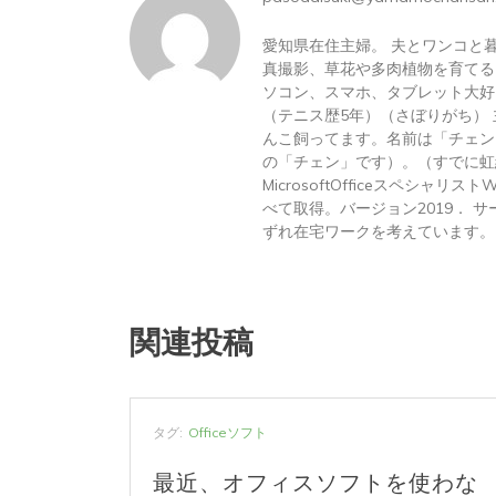
愛知県在住主婦。 夫とワンコと
真撮影、草花や多肉植物を育てる
ソコン、スマホ、タブレット大好
（テニス歴5年）（さぼりがち）
んこ飼ってます。名前は「チェン
の「チェン」です）。（すでに虹
MicrosoftOfficeスペシャリス
べて取得。バージョン2019． サーテ
ずれ在宅ワークを考えています。
関連投稿
パソコン
タグ:
Officeソフト
最近、オフィスソフトを使わな