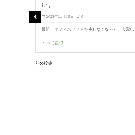
か
い。
2023年11月15日
0
、...
最近、オフィスソフトを使わなくなった。 試験...
すべて読む
前の投稿
投
稿
ナ
ビ
ゲ
ー
シ
ョ