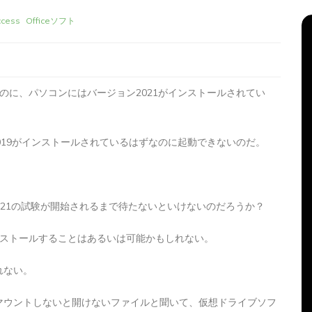
ccess
Officeソフト
ずなのに、パソコンにはバージョン2021がインストールされてい
、2019がインストールされているはずなのに起動できないのだ。
リーズ
タ
Apple製品
iMac
iPad Pro
iPadシリーズ
2021の試験が開始されるまで待たないといけないのだろうか？
グ:
Mac
NINTENDO Switch２
機
あつまれどうぶつの森
ゲーム
ゲーム機
ンストールすることはあるいは可能かもしれない。
グ
タブレット
パソコン
ひとりごと
ブログ
新、ほ
iMacでブログを更新、ほ
れない。
か
マウントしないと開けないファイルと聞いて、仮想ドライブソフ