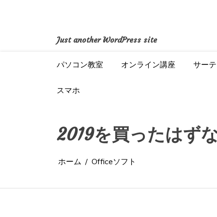
コ
ン
テ
ン
Just another WordPress site
ツ
へ
パソコン教室
オンライン講座
サーテ
ス
キ
ッ
スマホ
プ
2019を買ったはず
ホーム
Officeソフト