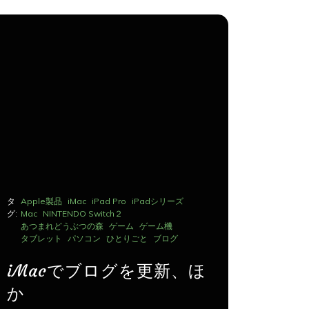
タ
Apple製品
iMac
iPad Pro
iPadシリーズ
タ
Apple製品
グ:
Mac
NINTENDO Switch２
グ:
Mac
NINTE
あつまれどうぶつの森
ゲーム
ゲーム機
あつまれど
タブレット
パソコン
ひとりごと
ブログ
タブレット
iMacでブログを更新、ほ
iMac
か
か