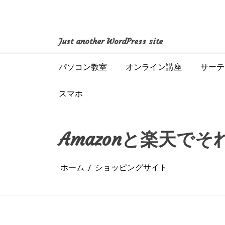
コ
ン
テ
ン
Just another WordPress site
ツ
へ
パソコン教室
オンライン講座
サーテ
ス
キ
ッ
スマホ
プ
Amazonと楽天で
ホーム
ショッピングサイト