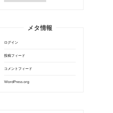
カ
イ
ブ
メタ情報
ログイン
投稿フィード
コメントフィード
WordPress.org
タ
Amazon
Apple製品
Mac
MacBook Air
タグ:
ショ
グ:
ショッピングサイト
パソコン
ひとりごと
ブログ