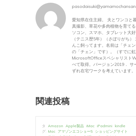
pasodaisuki@yamamochansan
愛知県在住主婦。 夫とワンコと
真撮影、草花や多肉植物を育てる
ソコン、スマホ、タブレット大好
（テニス歴5年）（さぼりがち）
んこ飼ってます。名前は「チェン
の「チェン」です）。（すでに虹
MicrosoftOfficeスペシャリス
べて取得。バージョン2019． サーテ
ずれ在宅ワークを考えています。
関連投稿
タ
Amazon
Apple製品
iMac
iPadmini
kindle
と
グ:
Mac
アマゾンエコショー5
ショッピングサイト