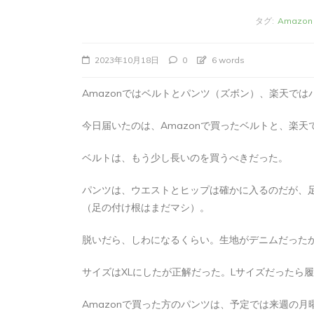
タグ:
Amazon
2023年10月18日
0
6 words
Amazonではベルトとパンツ（ズボン）、楽天で
今日届いたのは、Amazonで買ったベルトと、楽
ベルトは、もう少し長いのを買うべきだった。
パンツは、ウエストとヒップは確かに入るのだが、
タ
Apple製品
iMac
iPad Pro
iPadシ
（足の付け根はまだマシ）。
グ:
Mac
NINTENDO Switch２
あつまれどうぶつの森
ゲーム
ゲーム
脱いだら、しわになるくらい。生地がデニムだった
タブレット
パソコン
ひとりごと
ブロ
iMacでブログを更
サイズはXLにしたが正解だった。Lサイズだったら
か
Amazonで買った方のパンツは、予定では来週の