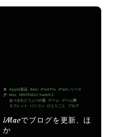
タ
Apple製品
iMac
iPad Pro
iPadシリーズ
タ
Apple製品
グ:
Mac
NINTENDO Switch２
グ:
Mac
NINTE
あつまれどうぶつの森
ゲーム
ゲーム機
あつまれど
タブレット
パソコン
ひとりごと
ブログ
タブレット
iMacでブログを更新、ほ
iMac
か
か