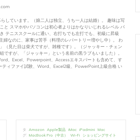
.com
暮らしています。（娘二人は独立、うち一人は結婚）。 趣味は写
こと スマホやパソコンは初心者よりはかなりいじれるレベル パ
き テニススクールに通い、右打ちでも左打でも、初級に昇級
 主婦なのに、家事は苦手（料理のレパートリー増やし中）。 わ
」（見た目は柴犬ですが、雑種です）。（ジャッキー・チェン
組ですが、「ジャッキー」という名前の黒ラブもいました）。
トWord、Excel、Powerpoint、Accessエキスパートも含めて、す
ィファイ試験、Word、Excel2級、PowerPoint上級合格 い
タ
Amazon
Apple製品
iMac
iPadmini
Mac
グ:
MacBook Pro（中古）
Wi-Fi
ショッピングサイト