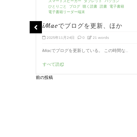
スマートスピーカー
タブレット
パソコン
ひとりごと
ブログ
聴く読書
読書
電子書籍
電子書籍リーダー端末
iMacでブログを更新、ほか
2025年11月24日
0
21 words
カメラを買
iMacでブログを更新している。 この時間な...
すべて読む
前の投稿
投
稿
ナ
ビ
ゲ
ー