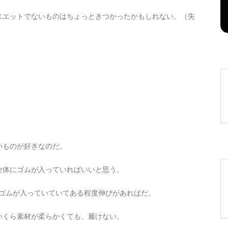
2026年8月7日
0
1 word
スエットでないものはちょっときつかったかもしれない。（失
。
いものが好きなのだ。
全体にゴムが入っていればいいと思う。
にゴムが入っていていてある程度伸びがあればだ。
いくら素材が柔らかくても、履けない。