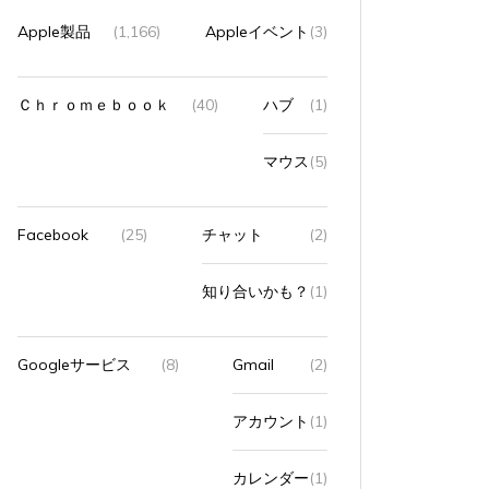
以前
プライム会員を辞めた
Apple製品
(1,166)
Appleイベント
(3)
に
2025年9月23日
0
5 words
2024年
Ｃｈｒｏｍｅｂｏｏｋ
(40)
ハブ
(1)
理由ひとつ目は、Amazonでショッピングを...
以前（子
て...
マウス
(5)
すべて読む
すべて読
Facebook
(25)
チャット
(2)
知り合いかも？
(1)
Googleサービス
(8)
Gmail
(2)
アカウント
(1)
カレンダー
(1)