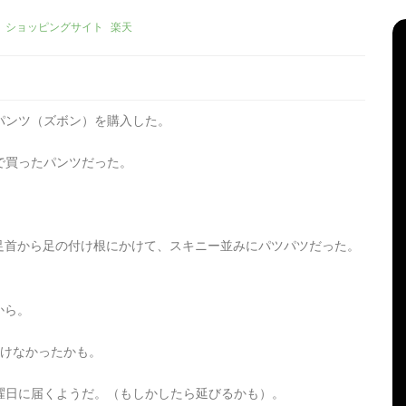
ショッピングサイト
楽天
はパンツ（ズボン）を購入した。
天で買ったパンツだった。
足首から足の付け根にかけて、スキニー並みにパツパツだった。
リーズ
タ
Apple製品
iMac
iPad Pro
iPadシリーズ
グ:
Mac
NINTENDO Switch２
機
あつまれどうぶつの森
ゲーム
ゲーム機
から。
グ
タブレット
パソコン
ひとりごと
ブログ
新、ほ
iMacでブログを更新、ほ
履けなかったかも。
か
月曜日に届くようだ。（もしかしたら延びるかも）。