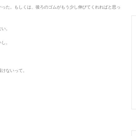
かった。もしくは、後ろのゴムがもう少し伸びてくれればと思っ
ない。
いし。
履けないって。