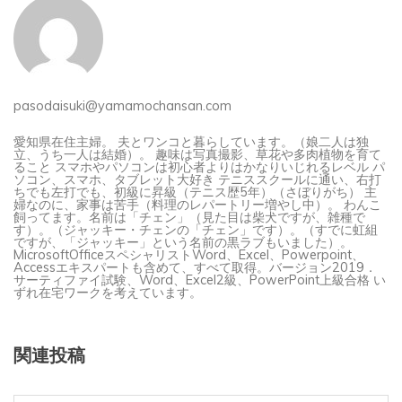
pasodaisuki@yamamochansan.com
愛知県在住主婦。 夫とワンコと暮らしています。（娘二人は独
立、うち一人は結婚）。 趣味は写真撮影、草花や多肉植物を育て
ること スマホやパソコンは初心者よりはかなりいじれるレベル パ
ソコン、スマホ、タブレット大好き テニススクールに通い、右打
ちでも左打でも、初級に昇級（テニス歴5年）（さぼりがち） 主
婦なのに、家事は苦手（料理のレパートリー増やし中）。 わんこ
飼ってます。名前は「チェン」（見た目は柴犬ですが、雑種で
す）。（ジャッキー・チェンの「チェン」です）。（すでに虹組
ですが、「ジャッキー」という名前の黒ラブもいました）。
MicrosoftOfficeスペシャリストWord、Excel、Powerpoint、
Accessエキスパートも含めて、すべて取得。バージョン2019．
サーティファイ試験、Word、Excel2級、PowerPoint上級合格 い
ずれ在宅ワークを考えています。
関連投稿