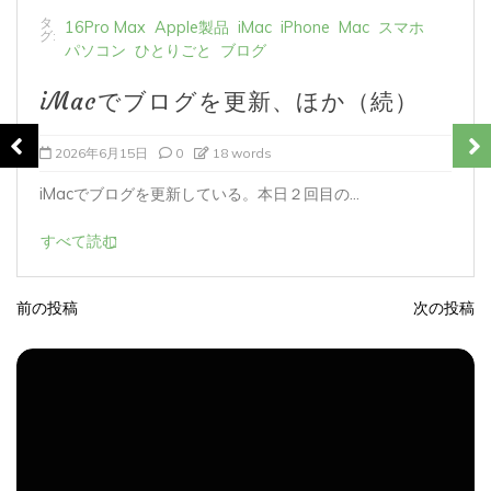
タ
16Pro Max
Apple製品
iMac
iPhone
Mac
スマホ
グ:
パソコン
ひとりごと
ブログ
iMacでブログを更新、ほか
2026年5月5日
0
44 words
今使っているiPhoneのこと。 16Pro...
すべて読む
前の投稿
次の投稿
投
稿
ナ
ビ
ゲ
ー