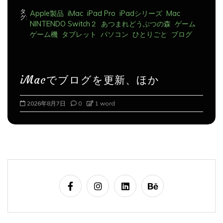
タ
Apple製品
iMac
iPad Pro
iPadシリーズ
Mac
グ:
NINTENDO Switch２
あつまれどうぶつの森
ゲーム
ゲーム機
タブレット
パソコン
ひとりごと
ブログ
iMacでブログを更新、ほか
2026年8月8日
0
1 word