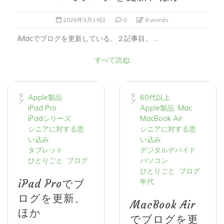
2026年3月19日
0
8 words
iMacでブログを更新している。２記事目。 ...
すべて読む
タ
タ
Apple製品
60代以上
グ:
グ:
iPad Pro
Apple製品
Mac
iPadシリーズ
MacBook Air
シニアに対する思
シニアに対する思
い込み
い込み
タブレット
デジタルデバイド
ひとりごと
ブログ
パソコン
ひとりごと
ブログ
年代
iPad Proでブ
ログを更新、
MacBook Air
ほか
でブログを更