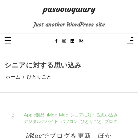
コ
ン
pasoblogdiary
テ
ン
ツ
へ
Just another WordPress site
ス
キ
ッ
プ
シニアに対する思い込み
ホーム
ひとりごと
タ
Apple製品
iMac
Mac
シニアに対する思い込み
グ:
デジタルデバイド
パソコン
ひとりごと
ブログ
iMacでブログを更新、ほか