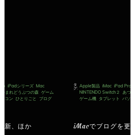
送
り
タ
Apple製品
iMac
iPad Pro
iPadシリーズ
Mac
グ:
NINTENDO Switch２
あつまれどうぶつの森
ゲーム
ゲーム機
タブレット
パソコン
ひとりごと
ブログ
iMacでブログを更新、ほか