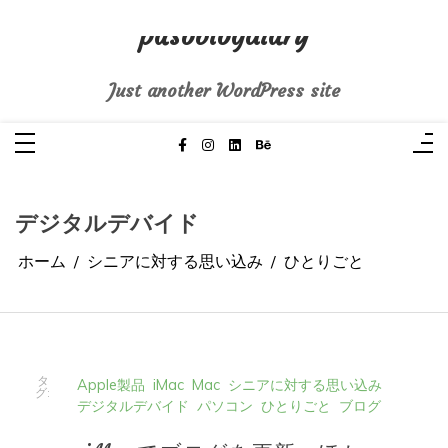
コ
ン
pasoblogdiary
テ
ン
ツ
へ
Just another WordPress site
ス
キ
ッ
プ
デジタルデバイド
ホーム
シニアに対する思い込み
ひとりごと
タ
Apple製品
iMac
Mac
シニアに対する思い込み
グ:
デジタルデバイド
パソコン
ひとりごと
ブログ
iMacでブログを更新、ほか