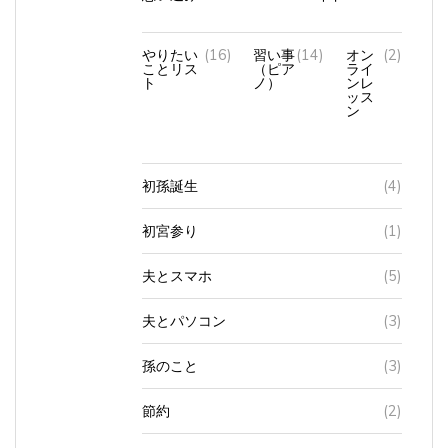
やりたい
(16)
習い事
(14)
オン
(2)
ことリス
（ピア
ライ
ト
ノ）
ンレ
ッス
ン
初孫誕生
(4)
初宮参り
(1)
夫とスマホ
(5)
夫とパソコン
(3)
孫のこと
(3)
節約
(2)
美容院
(10)