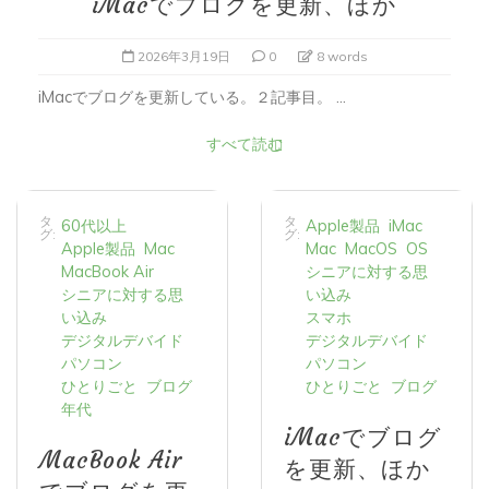
2026年3月19日
0
8 words
iMacでブログを更新している。２記事目。 ...
すべて読む
タ
タ
60代以上
Apple製品
iMac
グ:
グ:
Apple製品
Mac
Mac
MacOS
OS
MacBook Air
シニアに対する思
シニアに対する思
い込み
い込み
スマホ
デジタルデバイド
デジタルデバイド
パソコン
パソコン
ひとりごと
ブログ
ひとりごと
ブログ
年代
iMacでブログ
MacBook Air
を更新、ほか
でブログを更