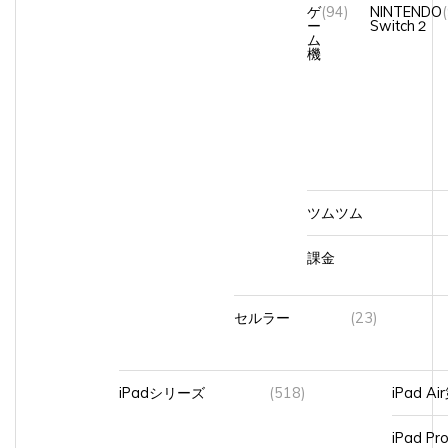
ー
Switch２
ム
機
ツムツム
課金
セルラー
(23)
iPadシリーズ
(518)
iPad A
iPad Pr