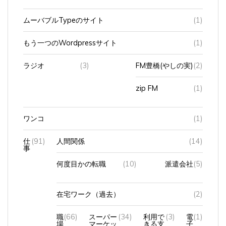
ムーバブルTypeのサイト
(1)
もう一つのWordpressサイト
(1)
ラジオ
(3)
FM豊橋(やしの実)
(2)
zip FM
(1)
ワンコ
(1)
仕
(91)
人間関係
(14)
事
何度目かの転職
(10)
派遣会社
(5)
在宅ワーク（過去）
(2)
職
(66)
スーパー
(34)
利用で
(3)
電
(1)
場
マーケッ
きる支
子
ト
払方法
マ