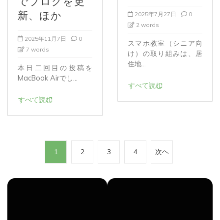
新、ほか
2025年7月27日
0
2 words
2025年11月7日
0
スマホ教室（シニア向
7 words
け）の取り組みは、居
住地...
本日二回目の投稿を
MacBook Airでし...
すべて読む
すべて読む
投
1
2
3
4
次ヘ
稿
の
ペ
ー
ジ