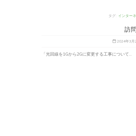
タグ:
インター
訪
2024年3月
「光回線を1Gから2Gに変更する工事について...
タ
Apple製品
iMac
iPad Pro
iPadシ
グ:
Mac
NINTENDO Switch２
あつまれどうぶつの森
ゲーム
ゲーム
タブレット
パソコン
ひとりごと
ブロ
iMacでブログを更新、