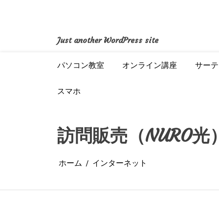
コ
ン
テ
ン
Just another WordPress site
ツ
へ
パソコン教室
オンライン講座
サーテ
ス
キ
ッ
スマホ
プ
訪問販売（NURO光
ホーム
インターネット