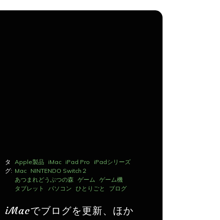
タ
Apple製品
iMac
iPad Pro
iPadシリーズ
タ
Apple製品
グ:
Mac
NINTENDO Switch２
グ:
Mac
NINTE
あつまれどうぶつの森
ゲーム
ゲーム機
あつまれど
タブレット
パソコン
ひとりごと
ブログ
タブレット
iMacでブログを更新、ほか
iMac