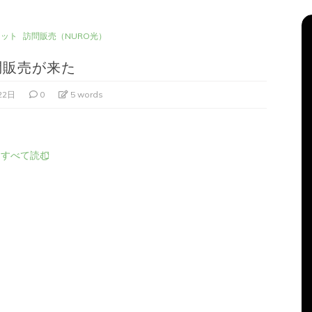
ネット
訪問販売（NURO光）
問販売が来た
22日
0
5 words
すべて読む
リーズ
タ
Apple製品
iMac
iPad Pro
iPadシリーズ
グ:
Mac
NINTENDO Switch２
機
あつまれどうぶつの森
ゲーム
ゲーム機
グ
タブレット
パソコン
ひとりごと
ブログ
ほか
iMacでブログを更新、ほか