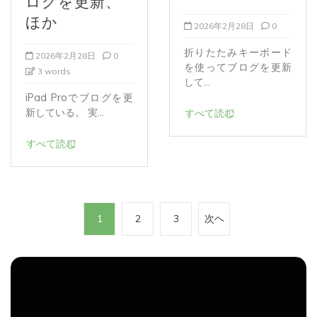
ほか
2026年2月28日
0
折りたたみキーボード
2026年2月28日
0
を使ってブログを更新
3 words
して...
iPad Proでブログを更
新している。 実...
すべて読む
すべて読む
投
1
2
3
次ヘ
稿
の
ペ
ー
ジ