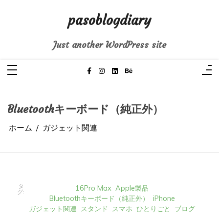
コ
ン
pasoblogdiary
テ
ン
ツ
へ
Just another WordPress site
ス
キ
ッ
プ
Bluetoothキーボード（純正外）
ホーム
ガジェット関連
タ
16Pro Max
Apple製品
グ:
Bluetoothキーボード（純正外）
iPhone
ガジェット関連
スタンド
スマホ
ひとりごと
ブログ