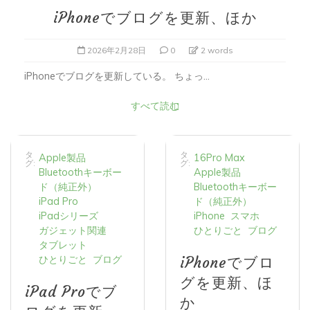
iPhoneでブログを更新、ほか
2026年2月28日
0
2 words
iPhoneでブログを更新している。 ちょっ...
すべて読む
タ
タ
Apple製品
16Pro Max
グ:
グ:
Bluetoothキーボー
Apple製品
ド（純正外）
Bluetoothキーボー
iPad Pro
ド（純正外）
iPadシリーズ
iPhone
スマホ
ガジェット関連
ひとりごと
ブログ
タブレット
ひとりごと
ブログ
iPhoneでブロ
グを更新、ほ
iPad Proでブ
か
ログを更新、