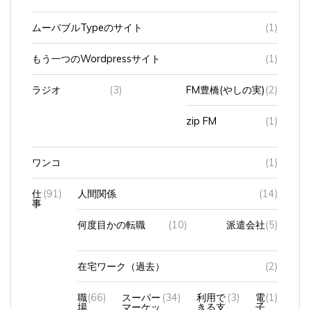
ムーバブルTypeのサイト
(1)
もう一つのWordpressサイト
(1)
ラジオ
(3)
FM豊橋(やしの実)
(2)
zip FM
(1)
ワンコ
(1)
仕
(91)
人間関係
(14)
事
何度目かの転職
(10)
派遣会社
(5)
在宅ワーク（過去）
(2)
職
(66)
スーパー
(34)
利用で
(3)
電
(1)
場
マーケッ
きる支
子
ト
払方法
マ