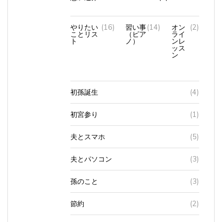
やりたい
(16)
習い事
(14)
オン
(2)
ことリス
（ピア
ライ
ト
ノ）
ンレ
ッス
ン
初孫誕生
(4)
初宮参り
(1)
夫とスマホ
(5)
夫とパソコン
(3)
孫のこと
(3)
節約
(2)
美容院
(10)