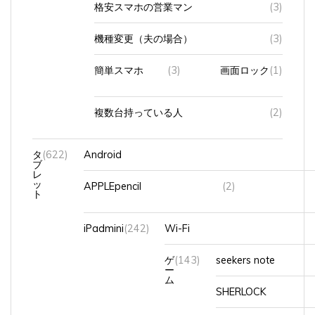
機種変更（夫の場合）
(3)
簡単スマホ
(3)
画面ロック
(1)
複数台持っている人
(2)
タ
(622)
Android
ブ
レ
ッ
APPLEpencil
(2)
ト
iPadmini
(242)
Wi-Fi
ゲ
(143)
seekers note
ー
ム
SHERLOCK
ゲ
(93)
NINTENDO