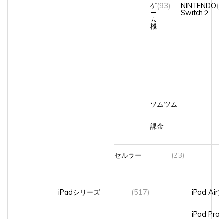
ー
Switch２
ム
機
ツムツム
課金
セルラー
(23)
iPadシリーズ
(517)
iPad A
iPad Pr