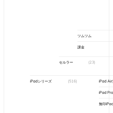
ツムツム
課金
セルラー
(23)
iPadシリーズ
(516)
iPad A
iPad Pr
無印iP