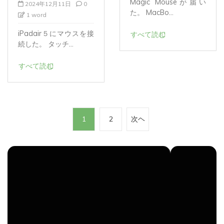
た。 MacBo...
1 word
iPadair５にマウスを接
すべて読む
続した。 タッチ...
すべて読む
投
1
2
次ヘ
稿
の
ペ
ー
ジ
送
り