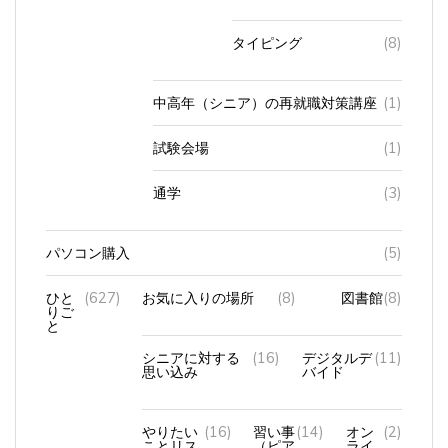
タイピング
(8)
中高年（シニア）の再就職対策講座
(1)
試験会場
(1)
通学
(3)
パソコン購入
(5)
ひと
(627)
お気に入りの場所
(8)
図書館
(8)
りご
と
シニアに対する
(16)
デジタルデ
(11)
思い込み
バイド
やりたい
(16)
習い事
(14)
オン
(2)
ことリス
（ピア
ライ
ト
ノ）
ンレ