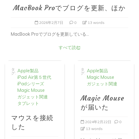
MacBook Proでブログを更新、ほか
2026年2月7日
0
13 words
MacBook Proでブログを更新している...
すべて読む
タ
タ
Apple製品
Apple製品
グ:
グ:
iPad Air第５世代
Magic Mouse
iPadシリーズ
ガジェット関連
Magic Mouse
ガジェット関連
Magic Mouse
タブレット
が届いた
マウスを接続
2024年2月22日
0
した
13 words
Magic Mouseが届い
2024年12月11日
0