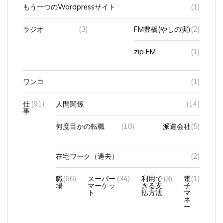
もう一つのWordpressサイト
(1)
ラジオ
(3)
FM豊橋(やしの実)
(2)
zip FM
(1)
ワンコ
(1)
仕
(91)
人間関係
(14)
事
何度目かの転職
(10)
派遣会社
(5)
在宅ワーク（過去）
(2)
職
(66)
スーパー
(34)
利用で
(3)
電
(1)
場
マーケッ
きる支
子
ト
払方法
マ
ネ
ー