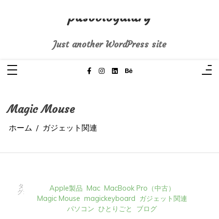
コ
ン
pasoblogdiary
テ
ン
ツ
へ
Just another WordPress site
ス
キ
ッ
プ
Magic Mouse
ホーム
ガジェット関連
タ
Apple製品
Mac
MacBook Pro（中古）
グ:
Magic Mouse
magickeyboard
ガジェット関連
パソコン
ひとりごと
ブログ