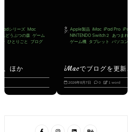
タ
Apple製品
iMac
iPad Pro
iPadシリーズ
Mac
グ:
NINTENDO Switch２
あつまれどうぶつの森
ゲーム
ゲーム機
タブレット
パソコン
ひとりごと
ブログ
iMacでブログを更新、ほか
2026年8月7日
0
1 word