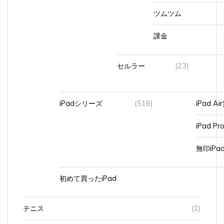
ツムツム
課金
セルラー
(23)
iPadシリーズ
(518)
iPad A
iPad Pr
無印iP
初めて買ったiPad
テニス
(2)