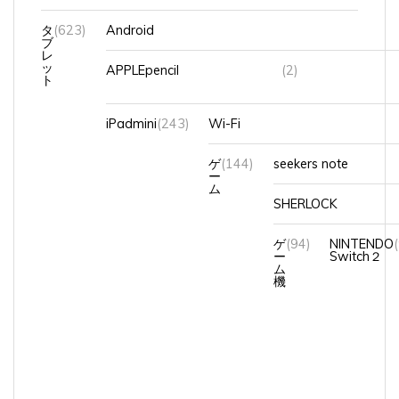
タ
(623)
Android
ブ
レ
ッ
APPLEpencil
(2)
ト
iPadmini
(243)
Wi-Fi
ゲ
(144)
seekers note
ー
ム
SHERLOCK
ゲ
(94)
NINTENDO
ー
Switch２
ム
機