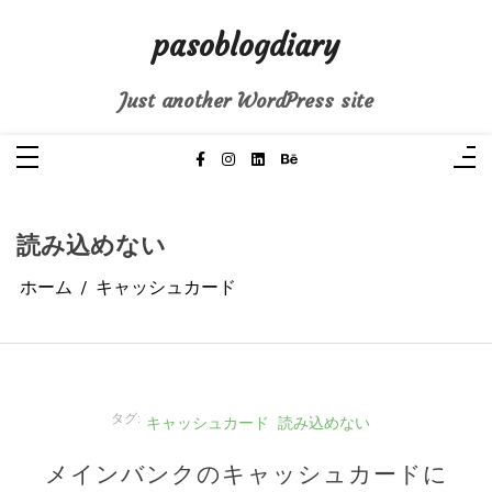
コ
ン
pasoblogdiary
テ
ン
ツ
へ
Just another WordPress site
ス
キ
ッ
プ
読み込めない
ホーム
キャッシュカード
タグ:
キャッシュカード
読み込めない
メインバンクのキャッシュカードに