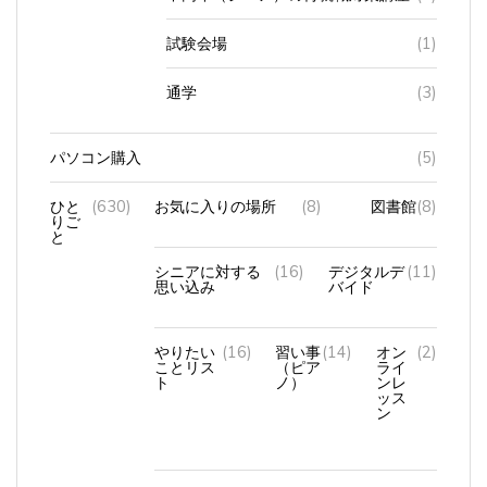
試験会場
(1)
通学
(3)
パソコン購入
(5)
ひと
(630)
お気に入りの場所
(8)
図書館
(8)
りご
と
シニアに対する
(16)
デジタルデ
(11)
思い込み
バイド
やりたい
(16)
習い事
(14)
オン
(2)
ことリス
（ピア
ライ
ト
ノ）
ンレ
ッス
ン
初孫誕生
(4)