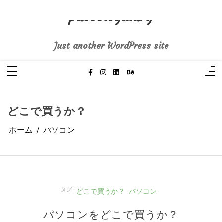
コ
ン
pasoblogdiary
テ
ン
ツ
へ
Just another WordPress site
ス
キ
ッ
プ
どこで買うか？
ホーム
パソコン
タグ:
どこで買うか？
パソコン
パソコンをどこで買うか？