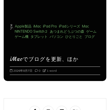
タ
Apple製品
iMac
iPad Pro
iPadシリーズ
Mac
グ:
NINTENDO Switch２
あつまれどうぶつの森
ゲーム
ゲーム機
タブレット
パソコン
ひとりごと
ブログ
iMacでブログを更新、ほか
2026年8月8日
0
1 word