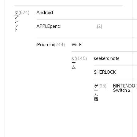
タ
(624)
Android
ブ
レ
ッ
APPLEpencil
(2)
ト
iPadmini
(244)
Wi-Fi
ゲ
(145)
seekers note
ー
ム
SHERLOCK
ゲ
(95)
NINTENDO
ー
Switch２
ム
機