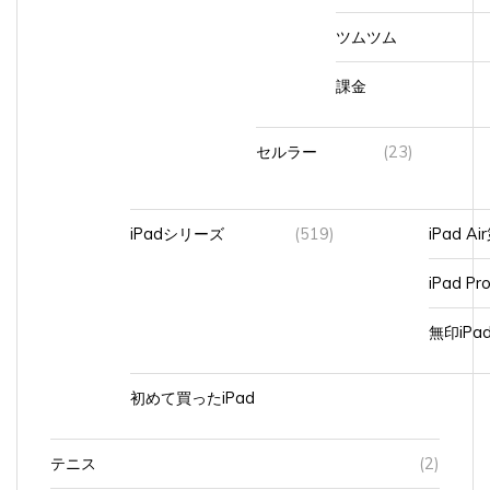
ツムツム
課金
セルラー
(23)
iPadシリーズ
(519)
iPad A
iPad Pr
無印iP
初めて買ったiPad
テニス
(2)