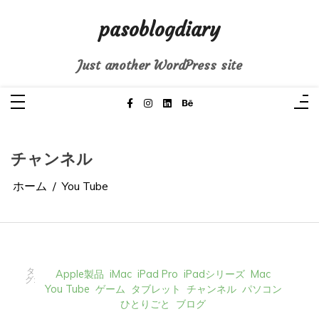
コ
ン
pasoblogdiary
テ
ン
ツ
へ
Just another WordPress site
ス
キ
ッ
プ
チャンネル
ホーム
You Tube
タ
Apple製品
iMac
iPad Pro
iPadシリーズ
Mac
グ:
You Tube
ゲーム
タブレット
チャンネル
パソコン
ひとりごと
ブログ