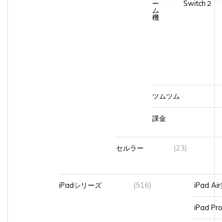
ム
機
ツムツム
課金
セルラー
(23)
iPadシリーズ
(516)
iPad A
iPad Pr