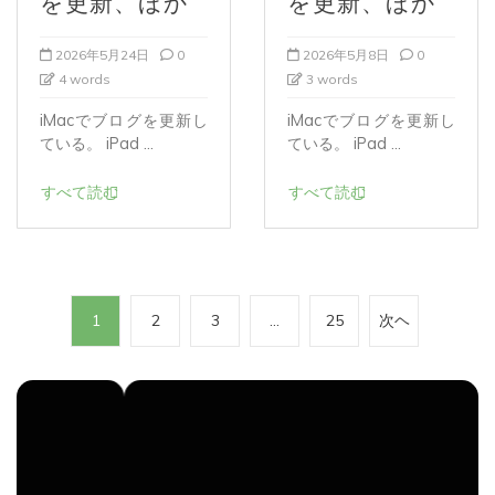
2026年5月24日
0
2026年5月8日
0
4 words
3 words
iMacでブログを更新し
iMacでブログを更新し
ている。 iPad ...
ている。 iPad ...
すべて読む
すべて読む
投
1
2
3
…
25
次ヘ
稿
の
ペ
ー
ジ