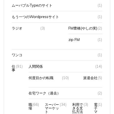
ムーバブルTypeのサイト
(1)
もう一つのWordpressサイト
(1)
ラジオ
(3)
FM豊橋(やしの実)
(2)
zip FM
(1)
ワンコ
(1)
仕
(91)
人間関係
(14)
事
何度目かの転職
(10)
派遣会社
(5)
在宅ワーク（過去）
(2)
職
(66)
スーパー
(34)
利用で
(3)
電
(1)
場
マーケッ
きる支
子
ト
払方法
マ
ネ