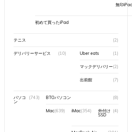
無印iP
初めて買ったiPad
テニス
(2)
デリバリーサービス
(10)
Uber eats
(1)
マックデリバリー
(2)
出前館
(7)
パソコ
(743)
BTOパソコン
(8)
ン
Mac
(639)
iMac
(354)
外付け
(4)
SSD
MacBook Air
(201)