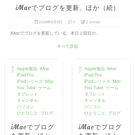
iMacでブログを更新、ほか（続）
2026年6月9日
0
2 words
iMacでブログを更新している。本日２回目の...
すべて読む
タ
タ
Apple製品
iMac
Apple製品
iMac
グ:
グ:
iPad Pro
iPad Pro
iPadシリーズ
Mac
iPadシリーズ
Mac
You Tube
ゲーム
You Tube
ゲーム
タブレット
タブレット
チャンネル
チャンネル
パソコン
パソコン
ひとりごと
ブログ
ひとりごと
ブログ
iMacでブログ
iMacでブログ
を更新、ほか
を更新、ほか