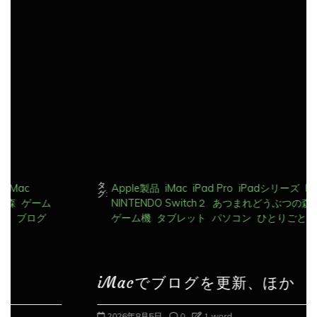
送
り
タ
Apple製品
iMac
iPad Pro
iPadシリーズ
Mac
グ:
NINTENDO Switch２
あつまれどうぶつの森
ゲーム
ゲーム機
タブレット
パソコン
ひとりごと
ブログ
iMacでブログを更新、ほか
2026年8月5日
0
1 word