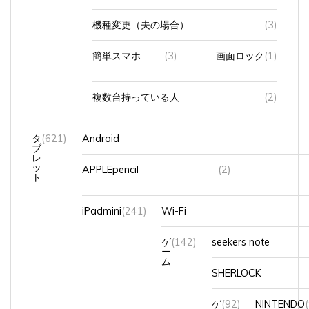
機種変更（夫の場合）
(3)
簡単スマホ
(3)
画面ロック
(1)
複数台持っている人
(2)
タ
(621)
Android
ブ
レ
ッ
APPLEpencil
(2)
ト
iPadmini
(241)
Wi-Fi
ゲ
(142)
seekers note
ー
ム
SHERLOCK
ゲ
(92)
NINTENDO
ー
Switch２