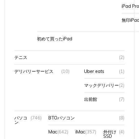
iPad Pr
無印iP
初めて買ったiPad
テニス
(2)
デリバリーサービス
(10)
Uber eats
(1)
マックデリバリー
(2)
出前館
(7)
パソコ
(746)
BTOパソコン
(8)
ン
Mac
(642)
iMac
(357)
外付け
(4)
SSD