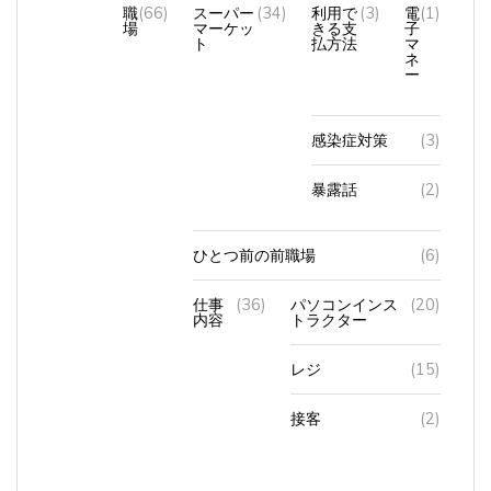
職
(66)
スーパー
(34)
利用で
(3)
電
(1)
場
マーケッ
きる支
子
ト
払方法
マ
ネ
ー
感染症対策
(3)
暴露話
(2)
ひとつ前の前職場
(6)
仕事
(36)
パソコンインス
(20)
内容
トラクター
レジ
(15)
接客
(2)