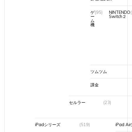
ゲ
(95)
NINTENDO
ー
Switch２
ム
機
ツムツム
課金
セルラー
(23)
iPadシリーズ
(519)
iPad A