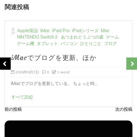
関連投稿
タ
Apple製品
iMac
iPad Pro
iPadシリーズ
Mac
グ:
NINTENDO Switch２
あつまれどうぶつの森
ゲーム
ゲーム機
タブレット
パソコン
ひとりごと
ブログ
iMacでブログを更新、ほか
2026年8月6日
0
1 word
iMacでブログを更新している。 あつまれど...
すべて読む
前の投稿
次の投稿
投
稿
ナ
ビ