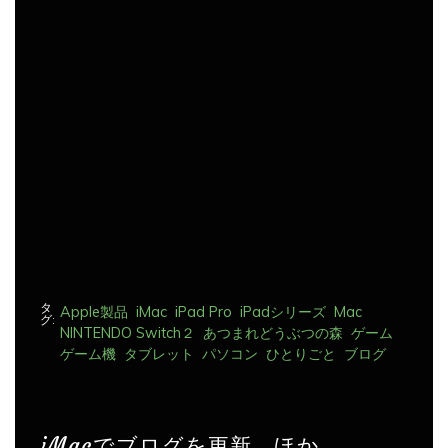
ゲ
ー
シ
ョ
ン
タ
Apple製品
iMac
iPad Pro
iPadシリーズ
Mac
グ:
NINTENDO Switch２
あつまれどうぶつの森
ゲーム
ゲーム機
タブレット
パソコン
ひとりごと
ブログ
iMacでブログを更新、ほか