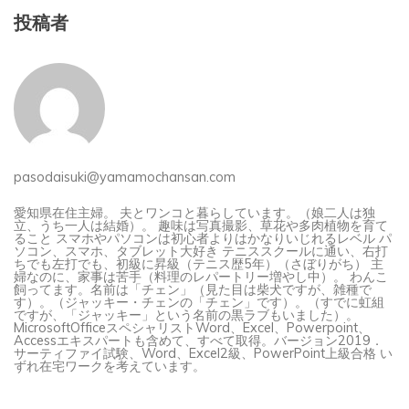
投稿者
pasodaisuki@yamamochansan.com
愛知県在住主婦。 夫とワンコと暮らしています。（娘二人は独
立、うち一人は結婚）。 趣味は写真撮影、草花や多肉植物を育て
ること スマホやパソコンは初心者よりはかなりいじれるレベル パ
ソコン、スマホ、タブレット大好き テニススクールに通い、右打
ちでも左打でも、初級に昇級（テニス歴5年）（さぼりがち） 主
婦なのに、家事は苦手（料理のレパートリー増やし中）。 わんこ
飼ってます。名前は「チェン」（見た目は柴犬ですが、雑種で
す）。（ジャッキー・チェンの「チェン」です）。（すでに虹組
ですが、「ジャッキー」という名前の黒ラブもいました）。
MicrosoftOfficeスペシャリストWord、Excel、Powerpoint、
Accessエキスパートも含めて、すべて取得。バージョン2019．
サーティファイ試験、Word、Excel2級、PowerPoint上級合格 い
ずれ在宅ワークを考えています。