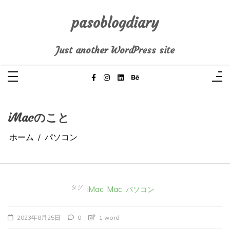
コ
ン
テ
pasoblogdiary
ン
ツ
へ
Just another WordPress site
ス
キ
ッ
プ
iMacのこと
ホーム
パソコン
タグ:
iMac
Mac
パソコン
2023年8月25日
0
1 word