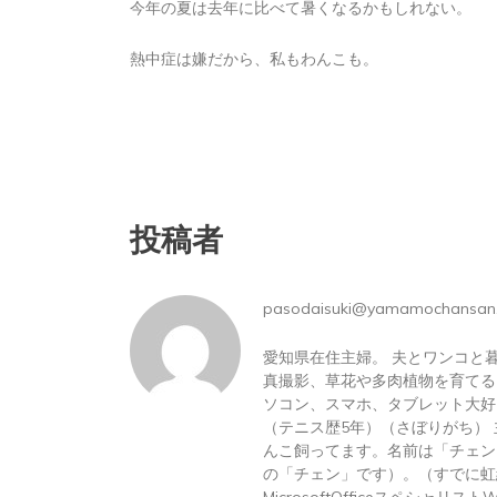
今年の夏は去年に比べて暑くなるかもしれない。
2026年8月6日
0
1 word
熱中症は嫌だから、私もわんこも。
投稿者
pasodaisuki@yamamochansan
愛知県在住主婦。 夫とワンコと
真撮影、草花や多肉植物を育てる
ソコン、スマホ、タブレット大好
（テニス歴5年）（さぼりがち）
んこ飼ってます。名前は「チェン
の「チェン」です）。（すでに虹
MicrosoftOfficeスペシャリス