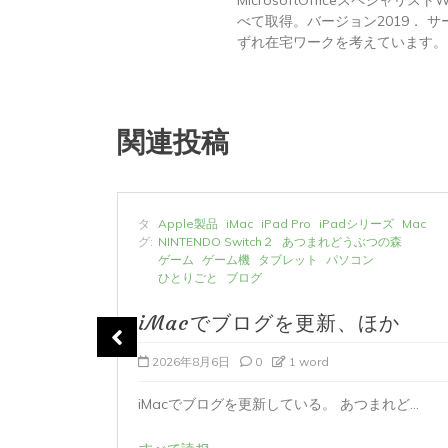
べて取得。バージョン2019． サーテ
ずれ在宅ワークを考えています。
関連投稿
ーズ
Mac
タ
Apple製品
iMac
iPad Pro
iPadシリーズ
Mac
の森
グ:
NINTENDO Switch２
あつまれどうぶつの森
ゲーム
ゲーム機
タブレット
パソコン
ひとりごと
ブログ
か
iMacでブログを更新、ほか
2026年8月6日
0
1 word
時...
iMacでブログを更新している。 あつまれど...