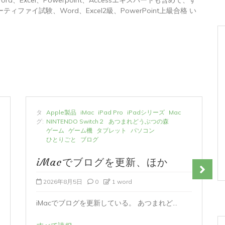
ィファイ試験、Word、Excel2級、PowerPoint上級合格 い
タ
Apple製品
iMac
iPad Pro
iPadシリーズ
Mac
グ:
NINTENDO Switch２
あつまれどうぶつの森
ゲーム
ゲーム機
タブレット
パソコン
ひとりごと
ブログ
iMacでブログを更新、ほか
2026年8月5日
0
1 word
iMacでブログを更新している。 あつまれど...