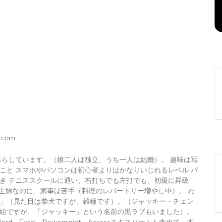
2026年8月7日
0
1 word
.com
暮らしています。（娘二人は独立、うち一人は結婚）。 趣味は写
こと スマホやパソコンは初心者よりはかなりいじれるレベル パ
き テニススクールに通い、右打ちでも左打でも、初級に昇級
 主婦なのに、家事は苦手（料理のレパートリー増やし中）。 わ
」（見た目は柴犬ですが、雑種です）。（ジャッキー・チェン
組ですが、「ジャッキー」という名前の黒ラブもいました）。
トWord、Excel、Powerpoint、Accessエキスパートも含めて、す