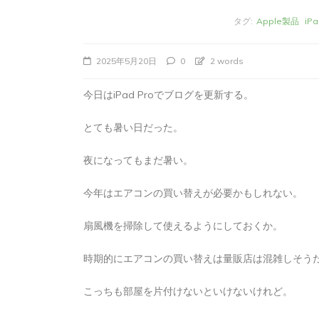
タグ:
Apple製品
iPa
2025年5月20日
0
2 words
今日はiPad Proでブログを更新する。
とても暑い日だった。
夜になってもまだ暑い。
今年はエアコンの買い替えが必要かもしれない。
タ
Apple製品
iMac
iPad Pro
iPadシ
グ:
Mac
NINTENDO Switch２
扇風機を掃除して使えるようにしておくか。
あつまれどうぶつの森
ゲーム
ゲーム
タブレット
パソコン
ひとりごと
ブロ
時期的にエアコンの買い替えは量販店は混雑しそう
iMacでブログを更
こっちも部屋を片付けないといけないけれど。
か