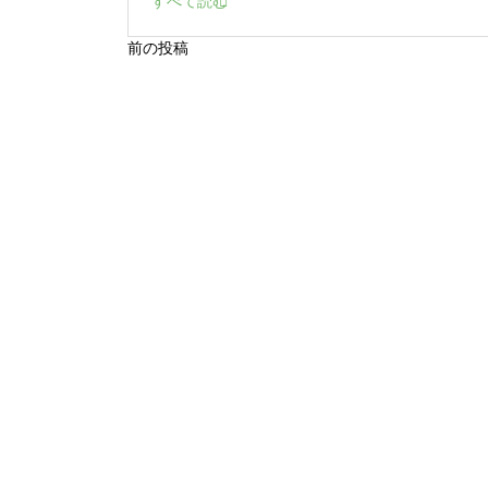
すべて読む
前の投稿
投
稿
ナ
ビ
ゲ
ー
シ
ョ
ン