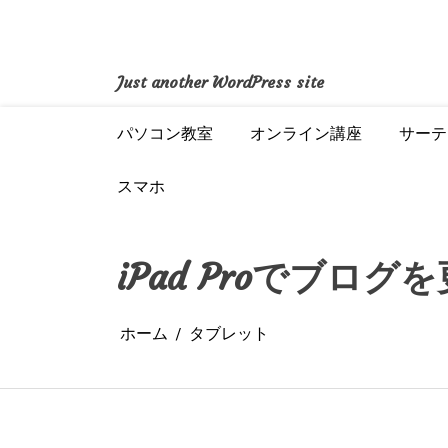
コ
ン
テ
ン
Just another WordPress site
ツ
へ
パソコン教室
オンライン講座
サーテ
ス
キ
ッ
スマホ
プ
iPad Proでブログ
ホーム
タブレット