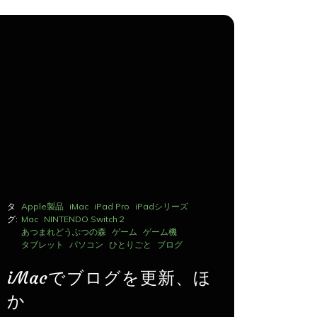
タ
Apple製品
iMac
iPad Pro
iPadシリーズ
タ
Apple製品
グ:
Mac
NINTENDO Switch２
グ:
Mac
NINTE
あつまれどうぶつの森
ゲーム
ゲーム機
あつまれど
タブレット
パソコン
ひとりごと
ブログ
タブレット
iMacでブログを更新、ほ
iMac
か
か