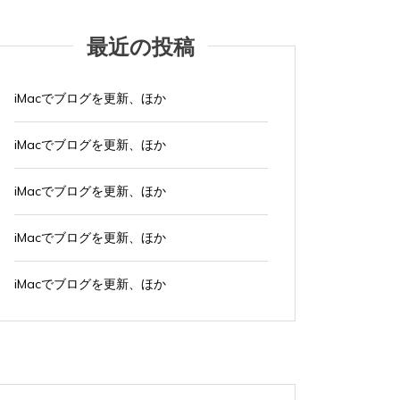
最近の投稿
iMacでブログを更新、ほか
iMacでブログを更新、ほか
iMacでブログを更新、ほか
タ
Apple製品
iMac
iPad Pro
iPadシリーズ
Mac
タ
Appl
グ:
NINTENDO Switch２
あつまれどうぶつの森
グ:
NINTE
ゲーム
ゲーム機
タブレット
パソコン
ゲーム
iMacでブログを更新、ほか
ひとりごと
ブログ
ひとり
iMacでブログを更新、ほか
iMacでブログを更新、ほか
iMa
2026年8月4日
0
1 word
2026年
iMacでブログを更新している。 あつまれど...
iMacで