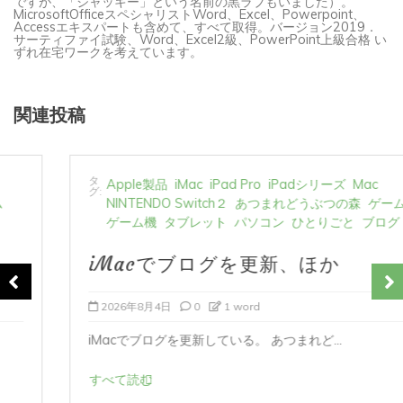
MicrosoftOfficeスペシャリストWord、Excel、Powerpoint、
Accessエキスパートも含めて、すべて取得。バージョン2019．
サーティファイ試験、Word、Excel2級、PowerPoint上級合格 い
ずれ在宅ワークを考えています。
関連投稿
タ
Apple製品
iMac
iPad Pro
iPadシリーズ
Mac
グ:
NINTENDO Switch２
あつまれどうぶつの森
ゲーム
ゲーム機
タブレット
パソコン
ひとりごと
ブログ
iMacでブログを更新、ほか
2026年8月4日
0
1 word
iMacでブログを更新している。 あつまれど...
すべて読む