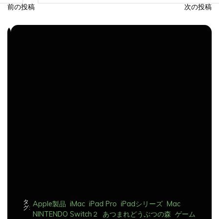
前の投稿
次の投稿
投
稿
ナ
ビ
ゲ
ー
シ
ョ
ン
タ
Apple製品
iMac
iPad Pro
iPadシリーズ
Mac
グ:
NINTENDO Switch２
あつまれどうぶつの森
ゲーム
ゲーム機
タブレット
パソコン
ひとりごと
ブログ