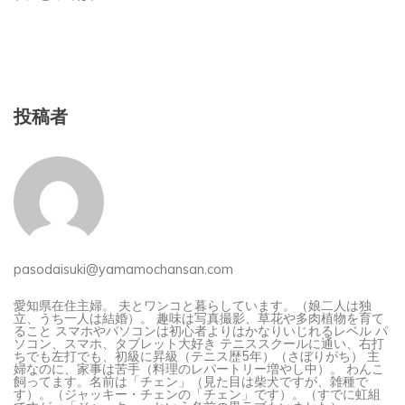
投稿者
pasodaisuki@yamamochansan.com
愛知県在住主婦。 夫とワンコと暮らしています。（娘二人は独
立、うち一人は結婚）。 趣味は写真撮影、草花や多肉植物を育て
ること スマホやパソコンは初心者よりはかなりいじれるレベル パ
ソコン、スマホ、タブレット大好き テニススクールに通い、右打
ちでも左打でも、初級に昇級（テニス歴5年）（さぼりがち） 主
婦なのに、家事は苦手（料理のレパートリー増やし中）。 わんこ
飼ってます。名前は「チェン」（見た目は柴犬ですが、雑種で
す）。（ジャッキー・チェンの「チェン」です）。（すでに虹組
ですが、「ジャッキー」という名前の黒ラブもいました）。