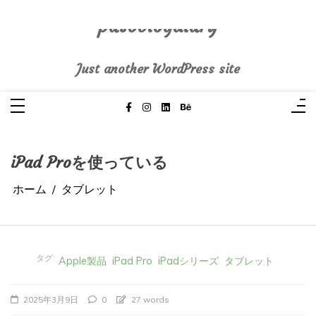
コ
ン
テ
pasoblogdiary
ン
ツ
へ
Just another WordPress site
ス
キ
ッ
プ
iPad Proを使っている
ホーム
タブレット
タグ:
Apple製品
iPad Pro
iPadシリーズ
タブレット
2025年3月9日
0
27 words