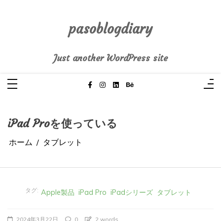
コ
ン
テ
pasoblogdiary
ン
ツ
へ
Just another WordPress site
ス
キ
ッ
プ
iPad Proを使っている
ホーム
タブレット
タグ:
Apple製品
iPad Pro
iPadシリーズ
タブレット
2024年3月22日
0
2 words