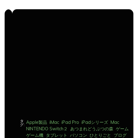
ナ
ビ
ゲ
ー
シ
ョ
ン
タ
Apple製品
iMac
iPad Pro
iPadシリーズ
Mac
グ:
NINTENDO Switch２
あつまれどうぶつの森
ゲーム
ゲーム機
タブレット
パソコン
ひとりごと
ブログ