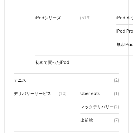
iPadシリーズ
(519)
iPad A
iPad Pr
無印iP
初めて買ったiPad
テニス
(2)
デリバリーサービス
(10)
Uber eats
(1)
マックデリバリー
(2)
出前館
(7)
パソコ
(746)
BTOパソコン
(8)
ン