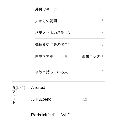
外付けキーボード
(5)
夫からの質問
(6)
格安スマホの営業マン
(3)
機種変更（夫の場合）
(3)
簡単スマホ
(3)
画面ロック
(1)
複数台持っている人
(2)
タ
(624)
Android
ブ
レ
ッ
APPLEpencil
(2)
ト
iPadmini
(244)
Wi-Fi