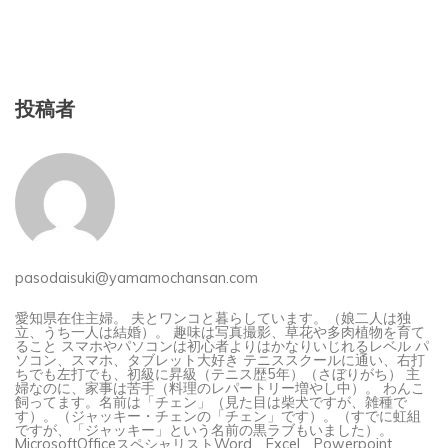
投稿者
pasodaisuki@yamamochansan.com
愛知県在住主婦。 夫とワンコと暮らしています。（娘二人は独
立、うち一人は結婚）。 趣味は写真撮影、草花や多肉植物を育て
ること スマホやパソコンは初心者よりはかなりいじれるレベル パ
ソコン、スマホ、タブレット大好き テニススクールに通い、右打
ちでも左打でも、初級に昇級（テニス歴5年）（さぼりがち） 主
婦なのに、家事は苦手（料理のレパートリー増やし中）。 わんこ
飼ってます。名前は「チェン」（見た目は柴犬ですが、雑種で
す）。（ジャッキー・チェンの「チェン」です）。（すでに虹組
ですが、「ジャッキー」という名前の黒ラブもいました）。
MicrosoftOfficeスペシャリストWord、Excel、Powerpoint、
Accessエキスパートも含めて、すべて取得。バージョン2019．
サーティファイ試験、Word、Excel2級、PowerPoint上級合格 い