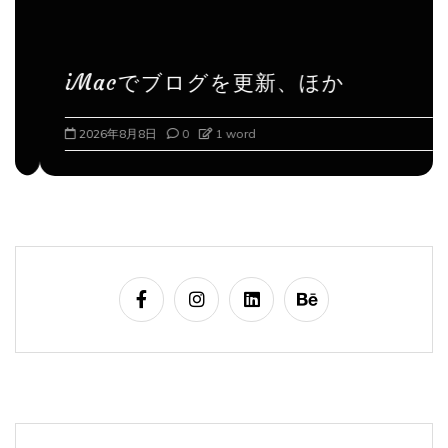
iMacでブログを更新、ほか
2026年8月8日
0
1 word
検
索: