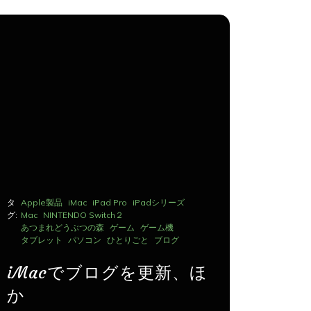
タ
Apple製品
iMac
iPad Pro
iPadシリーズ
タ
Apple製品
グ:
Mac
NINTENDO Switch２
グ:
Mac
NINTE
あつまれどうぶつの森
ゲーム
ゲーム機
あつまれど
タブレット
パソコン
ひとりごと
ブログ
タブレット
iMacでブログを更新、ほ
iMac
か
か