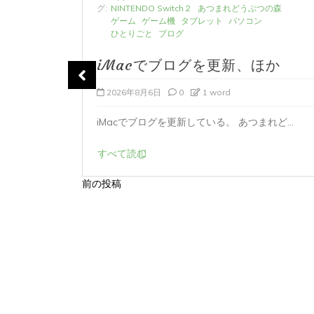
の森
グ:
NINTENDO Switch２
あつまれどうぶつの森
ゲーム
ゲーム機
タブレット
パソコン
ひとりごと
ブログ
か
iMacでブログを更新、ほか
2026年8月6日
0
1 word
時...
iMacでブログを更新している。 あつまれど...
すべて読む
前の投稿
投
稿
ナ
ビ
ゲ
ー