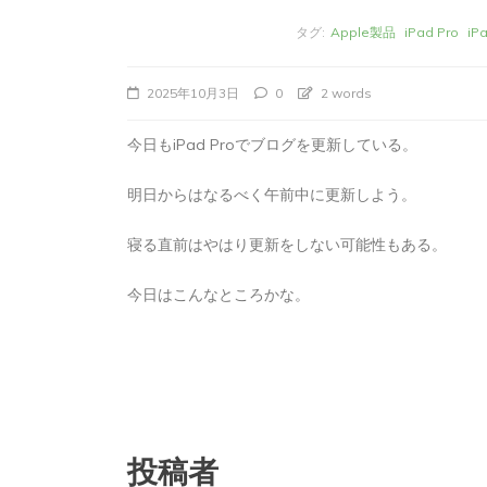
タグ:
Apple製品
iPad Pro
i
2025年10月3日
0
2 words
今日もiPad Proでブログを更新している。
明日からはなるべく午前中に更新しよう。
寝る直前はやはり更新をしない可能性もある。
今日はこんなところかな。
タ
Apple製品
iMac
iPad Pro
iPadシ
グ:
Mac
NINTENDO Switch２
あつまれどうぶつの森
ゲーム
ゲーム
タブレット
パソコン
ひとりごと
ブロ
iMacでブログを更
か
投稿者