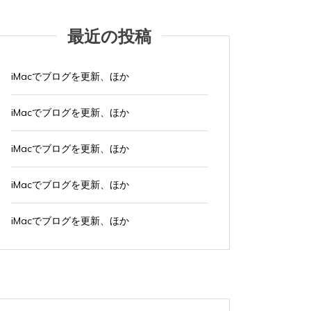
グ:
NINTENDO Switch２
あつまれどうぶつの森
グ:
NINTE
ゲーム
ゲーム機
タブレット
パソコン
ゲーム
最近の投稿
ひとりごと
ブログ
ひとり
iMacでブログを更新、ほか
iMa
iMacでブログを更新、ほか
2026年8月4日
0
1 word
2026年
iMacでブログを更新、ほか
iMacでブログを更新している。 あつまれど...
iMacで
iMacでブログを更新、ほか
すべて読む
すべて読
iMacでブログを更新、ほか
iMacでブログを更新、ほか