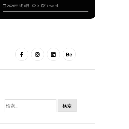
2026年8月6日
0
1 word
2026年8月7
検
索:
タ
Apple製品
iMac
iPad Pro
iPadシリーズ
Mac
タ
Appl