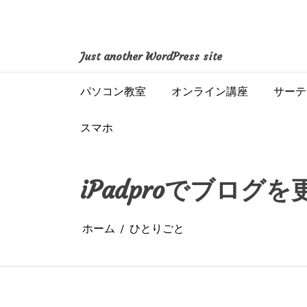
コ
ン
テ
ン
Just another WordPress site
ツ
へ
パソコン教室
オンライン講座
サーテ
ス
キ
ッ
スマホ
プ
iPadproでブログ
ホーム
ひとりごと