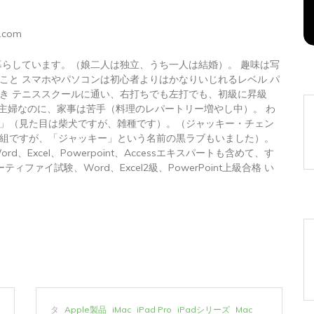
2026年8月7日
0
1 word
.com
暮らしています。（娘二人は独立、うち一人は結婚）。 趣味は写
こと スマホやパソコンは初心者よりはかなりいじれるレベル パ
き テニススクールに通い、右打ちでも左打でも、初級に昇級
 主婦なのに、家事は苦手（料理のレパートリー増やし中）。 わ
」（見た目は柴犬ですが、雑種です）。（ジャッキー・チェン
組ですが、「ジャッキー」という名前の黒ラブもいました）。
トWord、Excel、Powerpoint、Accessエキスパートも含めて、す
ィファイ試験、Word、Excel2級、PowerPoint上級合格 い
タ
Apple製品
iMac
iPad Pro
iPadシリーズ
Mac