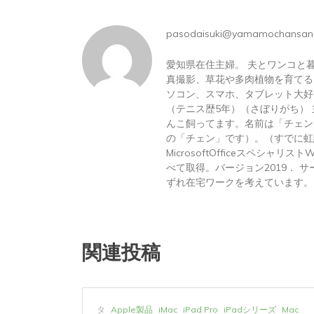
2026年8月6日
0
1 word
pasodaisuki@yamamochansan
愛知県在住主婦。 夫とワンコと
真撮影、草花や多肉植物を育てる
ソコン、スマホ、タブレット大好
（テニス歴5年）（さぼりがち）
んこ飼ってます。名前は「チェン
の「チェン」です）。（すでに虹
MicrosoftOfficeスペシャリス
べて取得。バージョン2019． サーテ
ずれ在宅ワークを考えています。
関連投稿
ーズ
Mac
タ
Apple製品
iMac
iPad Pro
iPadシリーズ
Mac