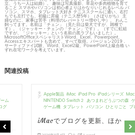
ること スマホやパソコンは初心者よりはかなりいじれるレベル パ
ソコン、スマホ、タブレット大好き テニススクールに通い、右打
ちでも左打でも、初級に昇級（テニス歴5年）（さぼりがち） 主
婦なのに、家事は苦手（料理のレパートリー増やし中）。 わんこ
飼ってます。名前は「チェン」（見た目は柴犬ですが、雑種で
す）。（ジャッキー・チェンの「チェン」です）。（すでに虹組
ですが、「ジャッキー」という名前の黒ラブもいました）。
MicrosoftOfficeスペシャリストWord、Excel、Powerpoint、
Accessエキスパートも含めて、すべて取得。バージョン2019．
サーティファイ試験、Word、Excel2級、PowerPoint上級合格 い
ずれ在宅ワークを考えています。
関連投稿
タ
Apple製品
iMac
iPad Pro
iPadシリーズ
Mac
グ:
NINTENDO Switch２
あつまれどうぶつの森
ゲーム
ゲーム機
タブレット
パソコン
ひとりごと
ブログ
iMacでブログを更新、ほか
2026年8月4日
0
1 word