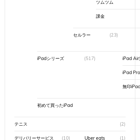
課金
セルラー
(23)
iPadシリーズ
(517)
iPad A
iPad Pr
無印iP
初めて買ったiPad
テニス
(2)
デリバリーサービス
(10)
Uber eats
(1)