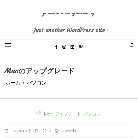
コ
ン
テ
pasoblogdiary
ン
ツ
へ
Just another WordPress site
ス
キ
ッ
プ
Macのアップグレード
ホーム
パソコン
タグ:
Mac
アップデート
パソコン
2022年10月31日
0
2 words