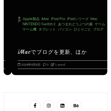
タ
Apple製品
iMac
iPad Pro
iPadシリーズ
Mac
グ:
NINTENDO Switch２
あつまれどうぶつの森
ゲーム
ゲーム機
タブレット
パソコン
ひとりごと
ブログ
iMacでブログを更新、ほか
2026年8月6日
0
1 word