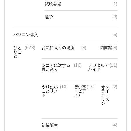
試験会場
(1)
通学
(3)
パソコン購入
(5)
ひと
(628)
お気に入りの場所
(8)
図書館
(8)
りご
と
シニアに対する
(16)
デジタルデ
(11)
思い込み
バイド
やりたい
(16)
習い事
(14)
オン
(2)
ことリス
（ピア
ライ
ト
ノ）
ンレ
ッス
ン
初孫誕生
(4)