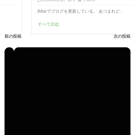
iMacでブログを更新している。 あつまれど...
すべて読む
前の投稿
次の投稿
投
稿
ナ
ビ
ゲ
ー
シ
ョ
ン