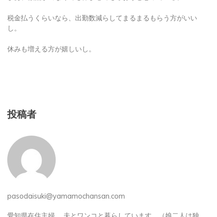
税金払うくらいなら、出勤数減らしてまるまるもらう方がいい
し。
休みも増える方が嬉しいし。
投稿者
pasodaisuki@yamamochansan.com
愛知県在住主婦。 夫とワンコと暮らしています。（娘二人は独
立、うち一人は結婚）。 趣味は写真撮影、草花や多肉植物を育て