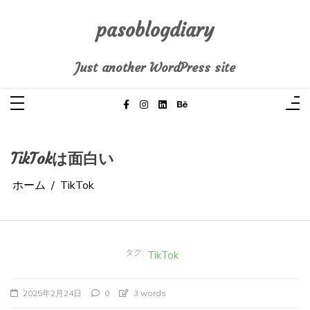
コ
ン
テ
pasoblogdiary
ン
ツ
へ
Just another WordPress site
ス
キ
ッ
プ
TikTokは面白い
ホーム
TikTok
タグ:
TikTok
2025年2月24日
0
3 words