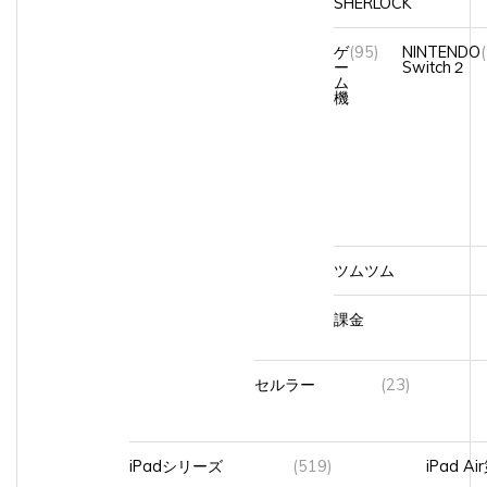
ゲ
(95)
NINTENDO
ー
Switch２
ム
機
ツムツム
課金
セルラー
(23)
iPadシリーズ
(519)
iPad A