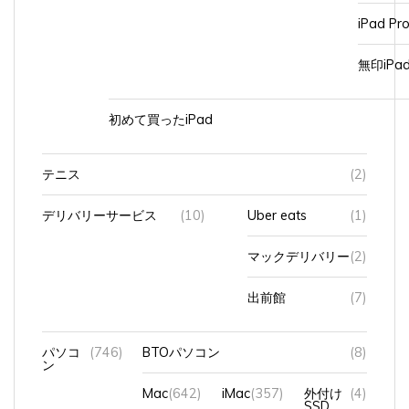
iPad Pr
無印iP
初めて買ったiPad
テニス
(2)
デリバリーサービス
(10)
Uber eats
(1)
マックデリバリー
(2)
出前館
(7)
パソコ
(746)
BTOパソコン
(8)
ン
Mac
(642)
iMac
(357)
外付け
(4)
SSD