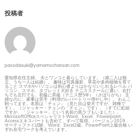
投稿者
pasodaisuki@yamamochansan.com
愛知県在住主婦。 夫とワンコと暮らしています。（娘二人は独
立、うち一人は結婚）。 趣味は写真撮影、草花や多肉植物を育て
ること スマホやパソコンは初心者よりはかなりいじれるレベル パ
ソコン、スマホ、タブレット大好き テニススクールに通い、右打
ちでも左打でも、初級に昇級（テニス歴5年）（さぼりがち） 主
婦なのに、家事は苦手（料理のレパートリー増やし中）。 わんこ
飼ってます。名前は「チェン」（見た目は柴犬ですが、雑種で
す）。（ジャッキー・チェンの「チェン」です）。（すでに虹組
ですが、「ジャッキー」という名前の黒ラブもいました）。
MicrosoftOfficeスペシャリストWord、Excel、Powerpoint、
Accessエキスパートも含めて、すべて取得。バージョン2019．
サーティファイ試験、Word、Excel2級、PowerPoint上級合格 い
ずれ在宅ワークを考えています。