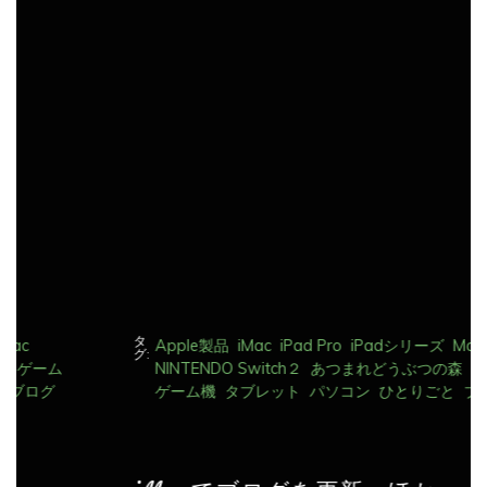
ビ
ゲ
ー
シ
ョ
ン
タ
Apple製品
iMac
iPad Pro
iPadシリーズ
Mac
グ:
NINTENDO Switch２
あつまれどうぶつの森
ゲーム
ゲーム機
タブレット
パソコン
ひとりごと
ブログ
iMacでブログを更新、ほか