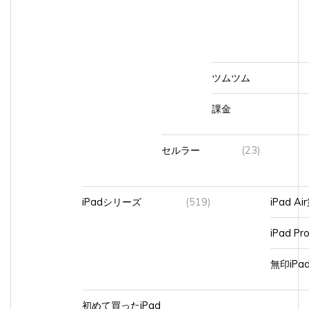
ツムツム
課金
セルラー
(23)
iPadシリーズ
(519)
iPad A
iPad Pr
無印iP
初めて買ったiPad