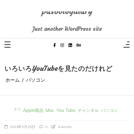
コ
ン
テ
pasoblogdiary
ン
ツ
へ
Just another WordPress site
ス
キ
ッ
プ
いろいろYouTubeを見たのだけれど
ホーム
パソコン
タグ:
Apple製品
Mac
You Tube
チャンネル
パソコン
2024年3月25日
0
4 words