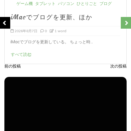
iMacでブログを更新、ほか
2026年8月6日
0
1 word
iMacでブログを更新している。 あつまれど...
すべて読む
前の投稿
次の投稿
投
稿
ナ
ビ
ゲ
ー
シ
ョ