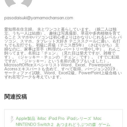
pasodaisuki@yamamochansan.com
愛知県在住主婦。 夫とワンコと暮らしています。（娘二人は独
立、うち一人は結婚）。 趣味は写真撮影、草花や多肉植物を育て
ること スマホやパソコンは初心者よりはかなりいじれるレベル パ
ソコン、スマホ、タブレット大好き テニススクールに通い、右打
ちでも左打でも、初級に昇級（テニス歴5年）（さぼりがち） 主
婦なのに、家事は苦手（料理のレパートリー増やし中）。 わんこ
飼ってます。名前は「チェン」（見た目は柴犬ですが、雑種で
す）。（ジャッキー・チェンの「チェン」です）。（すでに虹組
ですが、「ジャッキー」という名前の黒ラブもいました）。
MicrosoftOfficeスペシャリストWord、Excel、Powerpoint、
Accessエキスパートも含めて、すべて取得。バージョン2019．
サーティファイ試験、Word、Excel2級、PowerPoint上級合格 い
ずれ在宅ワークを考えています。
関連投稿
タ
Apple製品
iMac
iPad Pro
iPadシリーズ
Mac
グ:
NINTENDO Switch２
あつまれどうぶつの森
ゲーム
ゲーム機
タブレット
パソコン
ひとりごと
ブログ