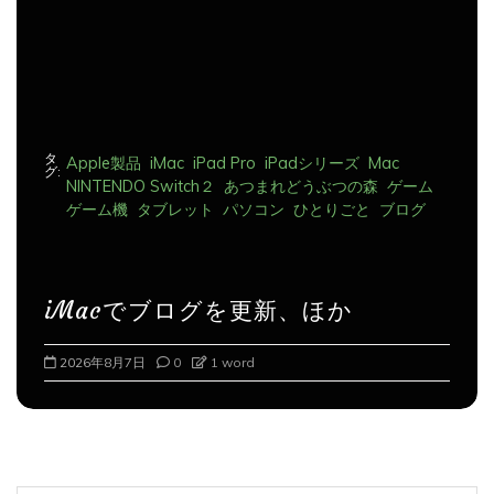
タ
Apple製品
iMac
iPad Pro
iPadシリーズ
Mac
グ:
NINTENDO Switch２
あつまれどうぶつの森
ゲーム
ゲーム機
タブレット
パソコン
ひとりごと
ブログ
iMacでブログを更新、ほか
2026年8月8日
0
1 word