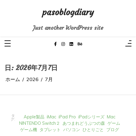
コ
ン
pasoblogdiary
テ
ン
ツ
へ
Just another WordPress site
ス
キ
ッ
プ
日:
2026年7月7日
ホーム
2026
7月
タ
Apple製品
iMac
iPad Pro
iPadシリーズ
Mac
グ:
NINTENDO Switch２
あつまれどうぶつの森
ゲーム
ゲーム機
タブレット
パソコン
ひとりごと
ブログ