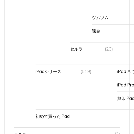
ツムツム
課金
セルラー
(23)
iPadシリーズ
(519)
iPad A
iPad Pr
無印iP
初めて買ったiPad
テニス
(2)