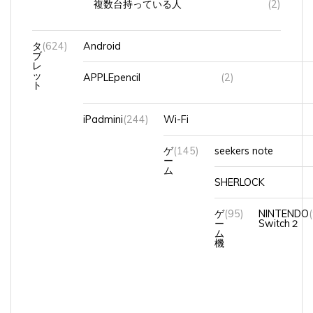
タ
(624)
Android
ブ
レ
ッ
APPLEpencil
(2)
ト
iPadmini
(244)
Wi-Fi
ゲ
(145)
seekers note
ー
ム
SHERLOCK
ゲ
(95)
NINTENDO
ー
Switch２
ム
機