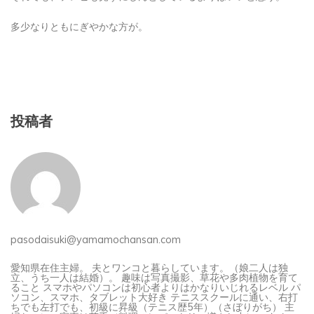
多少なりともにぎやかな方が。
投稿者
pasodaisuki@yamamochansan.com
愛知県在住主婦。 夫とワンコと暮らしています。（娘二人は独
立、うち一人は結婚）。 趣味は写真撮影、草花や多肉植物を育て
ること スマホやパソコンは初心者よりはかなりいじれるレベル パ
ソコン、スマホ、タブレット大好き テニススクールに通い、右打
ちでも左打でも、初級に昇級（テニス歴5年）（さぼりがち） 主
婦なのに、家事は苦手（料理のレパートリー増やし中）。 わんこ