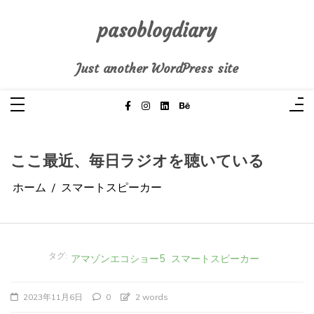
コ
ン
テ
pasoblogdiary
ン
ツ
へ
Just another WordPress site
ス
キ
ッ
プ
ここ最近、毎日ラジオを聴いている
ホーム
スマートスピーカー
タグ:
アマゾンエコショー5
スマートスピーカー
2023年11月6日
0
2 words