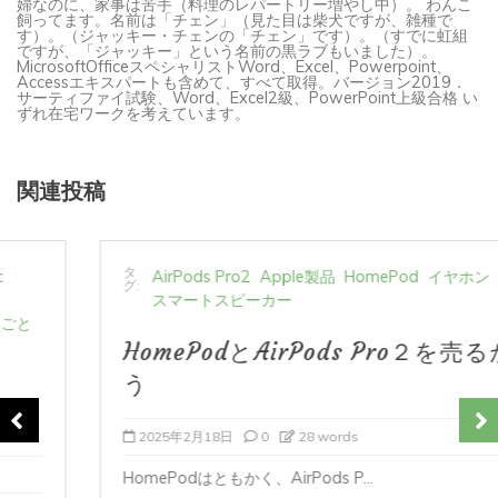
飼ってます。名前は「チェン」（見た目は柴犬ですが、雑種で
す）。（ジャッキー・チェンの「チェン」です）。（すでに虹組
ですが、「ジャッキー」という名前の黒ラブもいました）。
MicrosoftOfficeスペシャリストWord、Excel、Powerpoint、
Accessエキスパートも含めて、すべて取得。バージョン2019．
サーティファイ試験、Word、Excel2級、PowerPoint上級合格 い
ずれ在宅ワークを考えています。
関連投稿
タ
AirPods Pro2
Apple製品
HomePod
イヤホン
グ:
スマートスピーカー
HomePodとAirPods Pro２を売るか迷
う
2025年2月18日
0
28 words
HomePodはともかく、AirPods P...