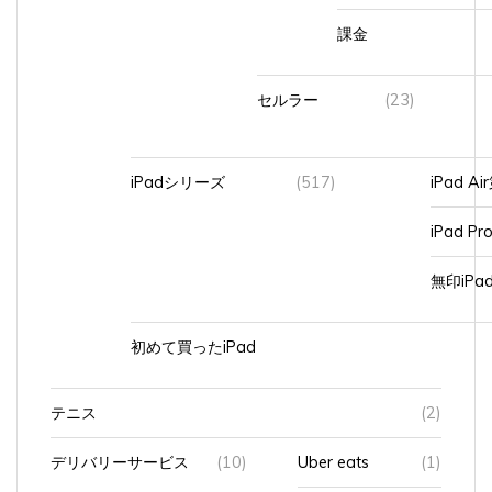
課金
セルラー
(23)
iPadシリーズ
(517)
iPad A
iPad Pr
無印iP
初めて買ったiPad
テニス
(2)
デリバリーサービス
(10)
Uber eats
(1)