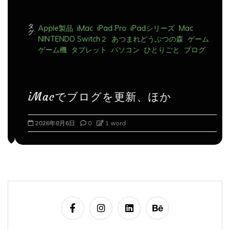
タ
Apple製品
iMac
iPad Pro
iPadシリーズ
Mac
グ:
NINTENDO Switch２
あつまれどうぶつの森
ゲーム
ゲーム機
タブレット
パソコン
ひとりごと
ブログ
iMacでブログを更新、ほか
2026年8月6日
0
1 word