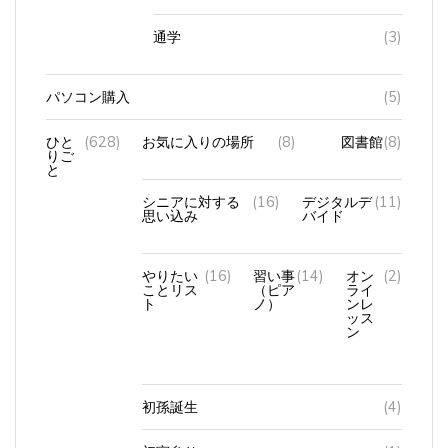
通学
(3)
パソコン購入
(5)
ひと
(628)
お気に入りの場所
(8)
図書館
(8)
りご
と
シニアに対する
(16)
デジタルデ
(11)
思い込み
バイド
やりたい
(16)
習い事
(14)
オン
(2)
ことリス
（ピア
ライ
ト
ノ）
ンレ
ッス
ン
初孫誕生
(4)
初宮参り
(1)