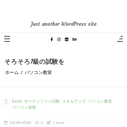
コ
ン
テ
pasoblogdiary
ン
ツ
へ
Just another WordPress site
ス
キ
ッ
プ
そろそろ1級の試験を
ホーム
パソコン教室
タ
Excel
サーティファイ試験
スキルアップ
パソコン教室
グ:
パソコン資格
2023年4月9日
0
1 word