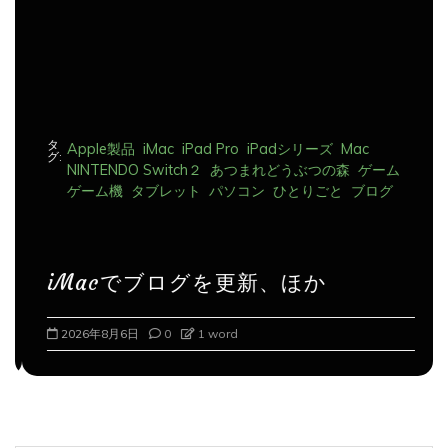
ン
タ
Apple製品
iMac
iPad Pro
iPadシリーズ
Mac
グ:
NINTENDO Switch２
あつまれどうぶつの森
ゲーム
ゲーム機
タブレット
パソコン
ひとりごと
ブログ
iMacでブログを更新、ほか
2026年8月6日
0
1 word