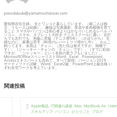
pasodaisuki@yamamochansan.com
愛知県在住主婦。 夫とワンコと暮らしています。（娘二人は独
立、うち一人は結婚）。 趣味は写真撮影、草花や多肉植物を育て
ること スマホやパソコンは初心者よりはかなりいじれるレベル パ
ソコン、スマホ、タブレット大好き テニススクールに通い、右打
ちでも左打でも、初級に昇級（テニス歴5年）（さぼりがち） 主
婦なのに、家事は苦手（料理のレパートリー増やし中）。 わんこ
飼ってます。名前は「チェン」（見た目は柴犬ですが、雑種で
す）。（ジャッキー・チェンの「チェン」です）。（すでに虹組
ですが、「ジャッキー」という名前の黒ラブもいました）。
MicrosoftOfficeスペシャリストWord、Excel、Powerpoint、
Accessエキスパートも含めて、すべて取得。バージョン2019．
サーティファイ試験、Word、Excel2級、PowerPoint上級合格 い
ずれ在宅ワークを考えています。
関連投稿
タ
Apple製品
IT関連の講座
Mac
MacBook Air
Udemy
グ:
スキルアップ
パソコン
ひとりごと
ブログ