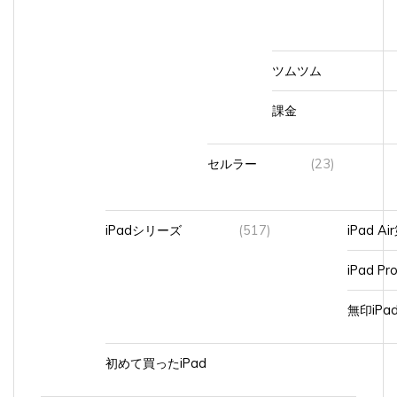
ツムツム
課金
セルラー
(23)
iPadシリーズ
(517)
iPad A
iPad Pr
無印iP
初めて買ったiPad