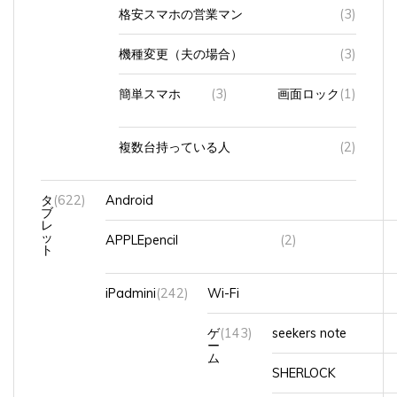
格安スマホの営業マン
(3)
機種変更（夫の場合）
(3)
簡単スマホ
(3)
画面ロック
(1)
複数台持っている人
(2)
タ
(622)
Android
ブ
レ
ッ
APPLEpencil
(2)
ト
iPadmini
(242)
Wi-Fi
ゲ
(143)
seekers note
ー
ム
SHERLOCK