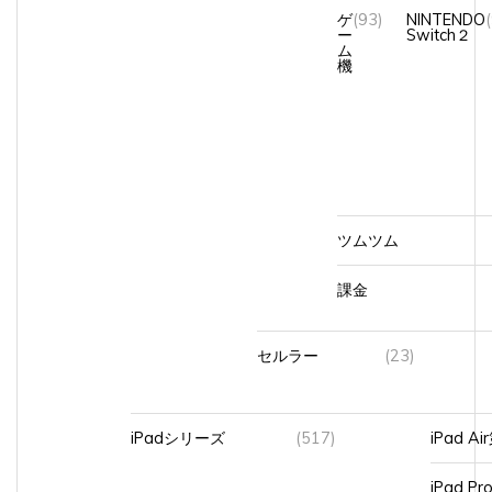
ゲ
(93)
NINTENDO
ー
Switch２
ム
機
ツムツム
課金
セルラー
(23)
iPadシリーズ
(517)
iPad A
iPad Pr