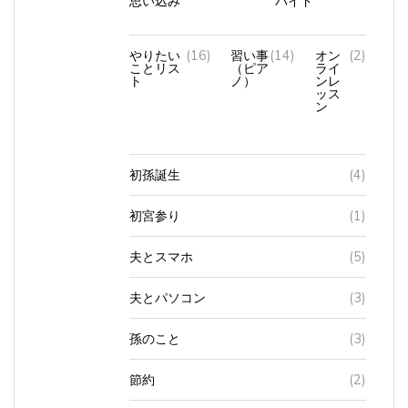
やりたい
(16)
習い事
(14)
オン
(2)
ことリス
（ピア
ライ
ト
ノ）
ンレ
ッス
ン
初孫誕生
(4)
初宮参り
(1)
夫とスマホ
(5)
夫とパソコン
(3)
孫のこと
(3)
節約
(2)