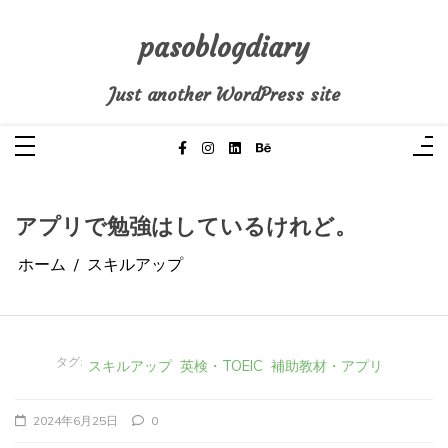
コ
ン
テ
pasoblogdiary
ン
ツ
へ
Just another WordPress site
ス
キ
ッ
プ
アプリで勉強はしているけれど。
ホーム
スキルアップ
タグ:
スキルアップ
英検・TOEIC
補助教材・アプリ
2024年6月25日
0