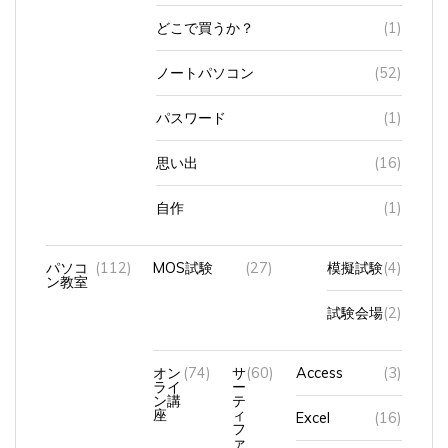
どこで買うか？
(1)
ノートパソコン
(52)
パスワード
(1)
思い出
(16)
自作
(1)
パソコ
(112)
MOS試験
(27)
模擬試験
(4)
ン教室
試験会場
(2)
オン
(74)
サ
(60)
Access
(3)
ライ
ー
ン講
テ
座
ィ
Excel
(16)
フ
ァ
イ