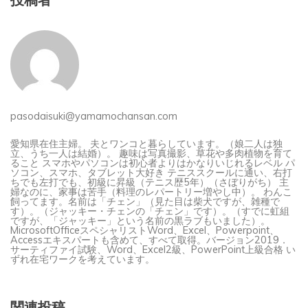
pasodaisuki@yamamochansan.com
愛知県在住主婦。 夫とワンコと暮らしています。（娘二人は独
立、うち一人は結婚）。 趣味は写真撮影、草花や多肉植物を育て
ること スマホやパソコンは初心者よりはかなりいじれるレベル パ
ソコン、スマホ、タブレット大好き テニススクールに通い、右打
ちでも左打でも、初級に昇級（テニス歴5年）（さぼりがち） 主
婦なのに、家事は苦手（料理のレパートリー増やし中）。 わんこ
飼ってます。名前は「チェン」（見た目は柴犬ですが、雑種で
す）。（ジャッキー・チェンの「チェン」です）。（すでに虹組
ですが、「ジャッキー」という名前の黒ラブもいました）。
MicrosoftOfficeスペシャリストWord、Excel、Powerpoint、
Accessエキスパートも含めて、すべて取得。バージョン2019．
サーティファイ試験、Word、Excel2級、PowerPoint上級合格 い
ずれ在宅ワークを考えています。
関連投稿