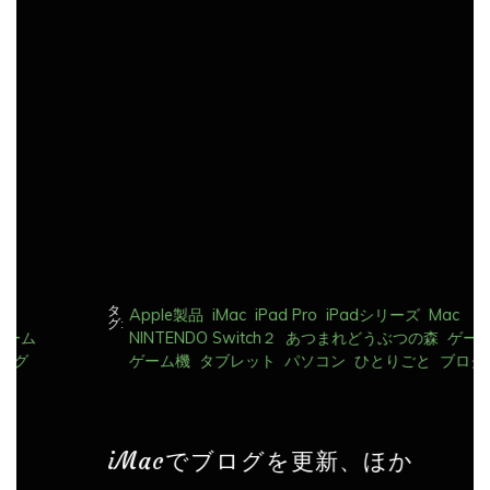
ゲ
ー
シ
ョ
ン
タ
Apple製品
iMac
iPad Pro
iPadシリーズ
Mac
グ:
NINTENDO Switch２
あつまれどうぶつの森
ゲーム
ゲーム機
タブレット
パソコン
ひとりごと
ブログ
iMacでブログを更新、ほか