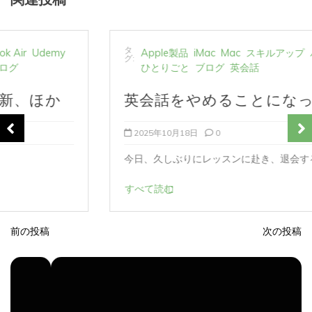
タ
Apple製品
iMac
Mac
スキルアップ
パソコン
グ:
ひとりごと
ブログ
英会話
英会話をやめることになった
2025年10月18日
0
今日、久しぶりにレッスンに赴き、退会する旨を...
すべて読む
前の投稿
次の投稿
投
稿
ナ
ビ