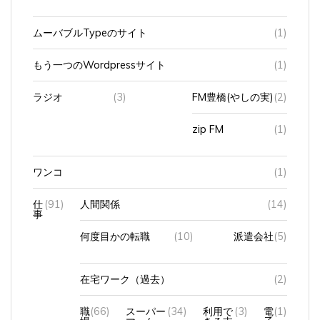
ムーバブルTypeのサイト
(1)
もう一つのWordpressサイト
(1)
ラジオ
(3)
FM豊橋(やしの実)
(2)
zip FM
(1)
ワンコ
(1)
仕
(91)
人間関係
(14)
事
何度目かの転職
(10)
派遣会社
(5)
在宅ワーク（過去）
(2)
職
(66)
スーパー
(34)
利用で
(3)
電
(1)
場
マーケッ
きる支
子