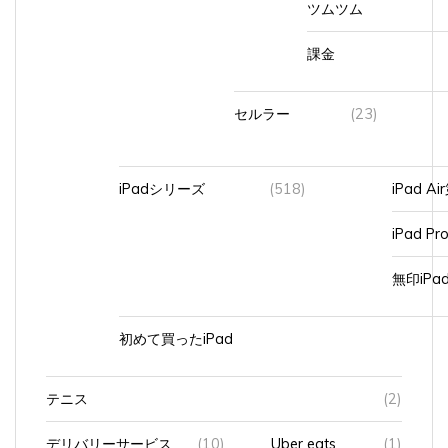
課金
セルラー
(23)
iPadシリーズ
(518)
iPad A
iPad Pr
無印iP
初めて買ったiPad
テニス
(2)
デリバリーサービス
(10)
Uber eats
(1)