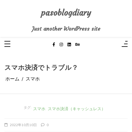
コ
ン
テ
pasoblogdiary
ン
ツ
へ
Just another WordPress site
ス
キ
ッ
プ
スマホ決済でトラブル？
ホーム
スマホ
タグ:
スマホ
スマホ決済（キャッシュレス）
2022年10月10日
0