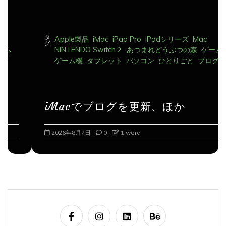
タ
Apple製品
iMac
iPad Pro
iPadシリーズ
Mac
グ:
NINTENDO Switch２
あつまれどうぶつの森
ゲーム
ゲーム機
タブレット
パソコン
ひとりごと
ブログ
iMacでブログを更新、ほか
2026年8月7日
0
1 word