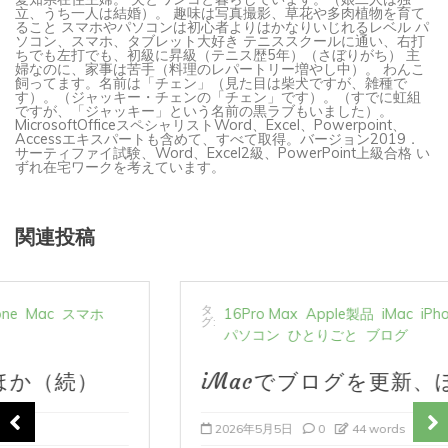
立、うち一人は結婚）。 趣味は写真撮影、草花や多肉植物を育て
ること スマホやパソコンは初心者よりはかなりいじれるレベル パ
ソコン、スマホ、タブレット大好き テニススクールに通い、右打
ちでも左打でも、初級に昇級（テニス歴5年）（さぼりがち） 主
婦なのに、家事は苦手（料理のレパートリー増やし中）。 わんこ
飼ってます。名前は「チェン」（見た目は柴犬ですが、雑種で
す）。（ジャッキー・チェンの「チェン」です）。（すでに虹組
ですが、「ジャッキー」という名前の黒ラブもいました）。
MicrosoftOfficeスペシャリストWord、Excel、Powerpoint、
Accessエキスパートも含めて、すべて取得。バージョン2019．
サーティファイ試験、Word、Excel2級、PowerPoint上級合格 い
ずれ在宅ワークを考えています。
関連投稿
タ
16Pro Max
Apple製品
iMac
iPhone
Mac
スマホ
グ:
パソコン
ひとりごと
ブログ
iMacでブログを更新、ほか
2026年5月5日
0
44 words