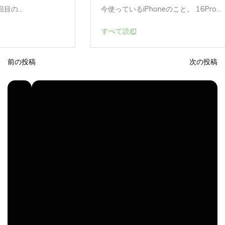
今使っているiPhoneのこと。 16Pro...
すべて読む
前の投稿
次の投稿
投
稿
ナ
ビ
ゲ
ー
シ
ョ
ン