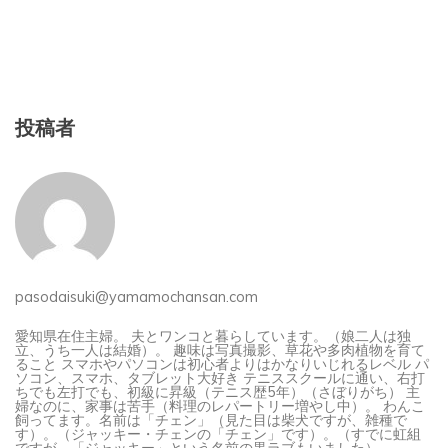
投稿者
pasodaisuki@yamamochansan.com
愛知県在住主婦。 夫とワンコと暮らしています。（娘二人は独
立、うち一人は結婚）。 趣味は写真撮影、草花や多肉植物を育て
ること スマホやパソコンは初心者よりはかなりいじれるレベル パ
ソコン、スマホ、タブレット大好き テニススクールに通い、右打
ちでも左打でも、初級に昇級（テニス歴5年）（さぼりがち） 主
婦なのに、家事は苦手（料理のレパートリー増やし中）。 わんこ
飼ってます。名前は「チェン」（見た目は柴犬ですが、雑種で
す）。（ジャッキー・チェンの「チェン」です）。（すでに虹組
ですが、「ジャッキー」という名前の黒ラブもいました）。