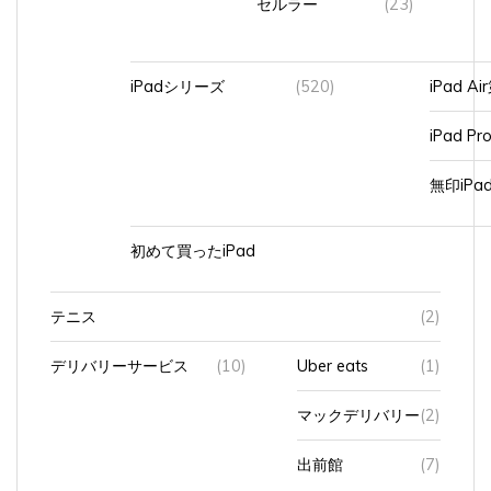
iPadシリーズ
(520)
iPad A
iPad Pr
無印iP
初めて買ったiPad
テニス
(2)
デリバリーサービス
(10)
Uber eats
(1)
マックデリバリー
(2)
出前館
(7)