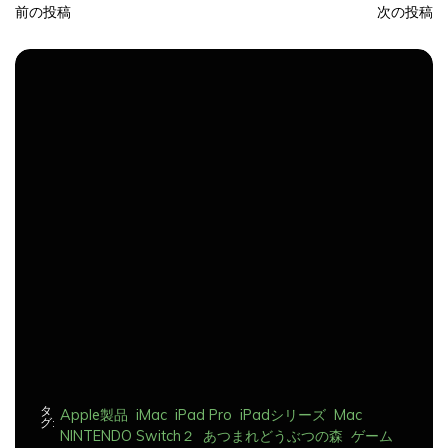
前の投稿
次の投稿
投
稿
ナ
ビ
ゲ
ー
シ
ョ
ン
タ
Apple製品
iMac
iPad Pro
iPadシリーズ
Mac
グ:
NINTENDO Switch２
あつまれどうぶつの森
ゲーム
ゲーム機
タブレット
パソコン
ひとりごと
ブログ