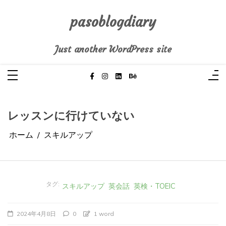
コ
ン
テ
pasoblogdiary
ン
ツ
へ
Just another WordPress site
ス
キ
ッ
プ
レッスンに行けていない
ホーム
スキルアップ
タグ:
スキルアップ
英会話
英検・TOEIC
2024年4月8日
0
1 word