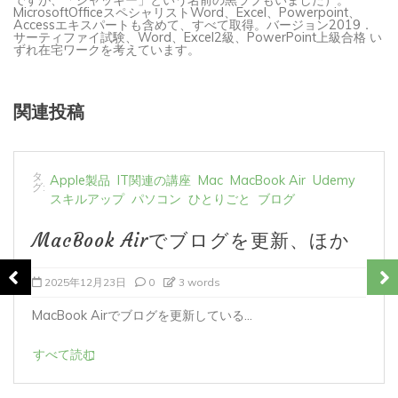
MicrosoftOfficeスペシャリストWord、Excel、Powerpoint、
Accessエキスパートも含めて、すべて取得。バージョン2019．
サーティファイ試験、Word、Excel2級、PowerPoint上級合格 い
ずれ在宅ワークを考えています。
関連投稿
タ
Apple製品
iMac
Mac
スキルアップ
パソコン
グ:
ひとりごと
ブログ
英会話
英会話をやめることになった
2025年10月18日
0
今日、久しぶりにレッスンに赴き、退会する旨を...
すべて読む