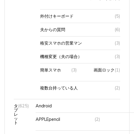
外付けキーボード
(5)
夫からの質問
(6)
格安スマホの営業マン
(3)
機種変更（夫の場合）
(3)
簡単スマホ
(3)
画面ロック
(1)
複数台持っている人
(2)
タ
(625)
Android
ブ
レ
ッ
APPLEpencil
(2)
ト
iPadmini
(245)
Wi-Fi