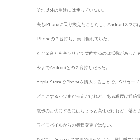
2026年8月6日
0
1 word
それ以外の用途には使っていない。
夫もiPhoneに乗り換えたことだし、Androidスマ
iPhoneの２台持ち、実は憧れていた。
ただ２台ともキャリアで契約するのは抵抗があった
今までAndroidとの２台持ちだった。
Apple StoreでiPhoneを購入することで、SIM
どこにするかはまだ未定だけれど、ある程度は通信
散歩のお供にするにはちょっと高価だけれど、落と
ワイモバイルからの機種変更ではない。
なので、Androidスマホで使っていた、電話番号は