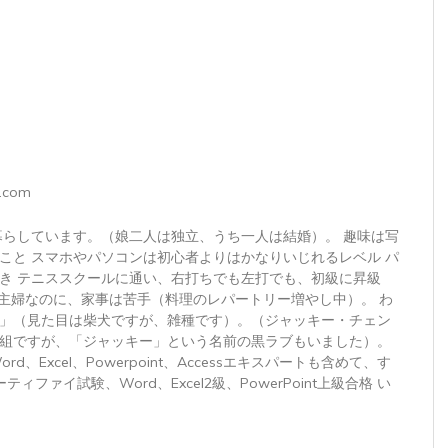
.com
暮らしています。（娘二人は独立、うち一人は結婚）。 趣味は写
こと スマホやパソコンは初心者よりはかなりいじれるレベル パ
き テニススクールに通い、右打ちでも左打でも、初級に昇級
 主婦なのに、家事は苦手（料理のレパートリー増やし中）。 わ
」（見た目は柴犬ですが、雑種です）。（ジャッキー・チェン
組ですが、「ジャッキー」という名前の黒ラブもいました）。
トWord、Excel、Powerpoint、Accessエキスパートも含めて、す
ィファイ試験、Word、Excel2級、PowerPoint上級合格 い