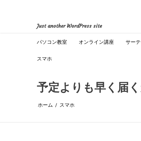
コ
ン
テ
ン
Just another WordPress site
ツ
へ
パソコン教室
オンライン講座
サーテ
ス
キ
ッ
スマホ
プ
予定よりも早く届く
ホーム
スマホ