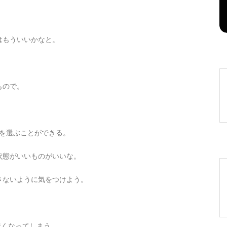
2026年8月7日
0
1 word
ホはもういいかなと。
もので。
カードを選ぶことができる。
状態がいいものがいいな。
さないように気をつけよう。
無くなってしまう。