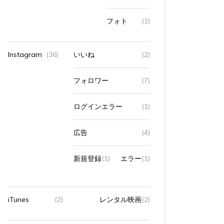
フォト
(1)
Instagram
(36)
いいね
(2)
タ
16Pro Max
Apple製品
タ
16Pro
グ:
Bluetoothキーボード（純正外）
iPhone
グ:
Blue
フォロワー
(7)
ガジェット関連
スタンド
スマホ
ひとりごと
ひとり
ブログ
ログインエラー
(1)
iPh
iPhoneでブログを更新、ほか
2026年
広告
(4)
2026年2月28日
0
2 words
折りたた
新規登録
(1)
エラー
(1)
iPhoneでブログを更新している。 ちょっ...
て...
すべて読む
すべて読
iTunes
(2)
レンタル映画
(2)