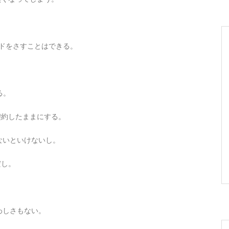
ードをさすことはできる。
る。
は契約したままにする。
ないといけないし。
だし。
わしさもない。