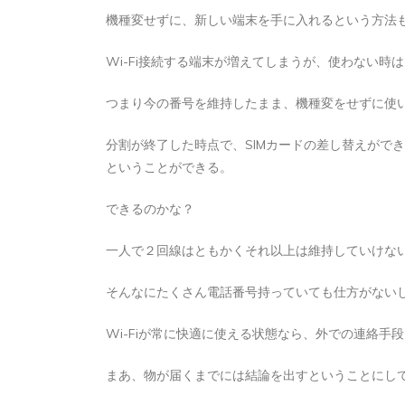
機種変せずに、新しい端末を手に入れるという方法
Wi-Fi接続する端末が増えてしまうが、使わない時
つまり今の番号を維持したまま、機種変をせずに使
分割が終了した時点で、SIMカードの差し替えができ
ということができる。
できるのかな？
一人で２回線はともかくそれ以上は維持していけな
そんなにたくさん電話番号持っていても仕方がない
Wi-Fiが常に快適に使える状態なら、外での連絡手
まあ、物が届くまでには結論を出すということにし