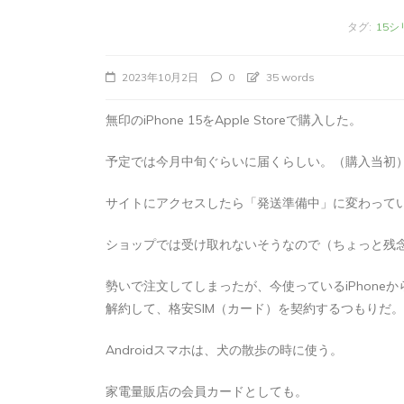
タグ:
15
2023年10月2日
0
35 words
無印のiPhone 15をApple Storeで購入した。
予定では今月中旬ぐらいに届くらしい。（購入当初
サイトにアクセスしたら「発送準備中」に変わって
ショップでは受け取れないそうなので（ちょっと残
タ
Apple製品
iMac
iPad Pro
iPadシ
グ:
Mac
NINTENDO Switch２
勢いで注文してしまったが、今使っているiPhoneか
あつまれどうぶつの森
ゲーム
ゲーム
解約して、格安SIM（カード）を契約するつもりだ。
タブレット
パソコン
ひとりごと
ブロ
iMacでブログを更
Androidスマホは、犬の散歩の時に使う。
か
家電量販店の会員カードとしても。