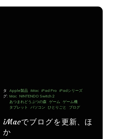
タ
Apple製品
iMac
iPad Pro
iPadシリーズ
タ
Apple製品
グ:
Mac
NINTENDO Switch２
グ:
Mac
NINTE
あつまれどうぶつの森
ゲーム
ゲーム機
あつまれど
タブレット
パソコン
ひとりごと
ブログ
タブレット
iMacでブログを更新、ほ
iMac
か
か