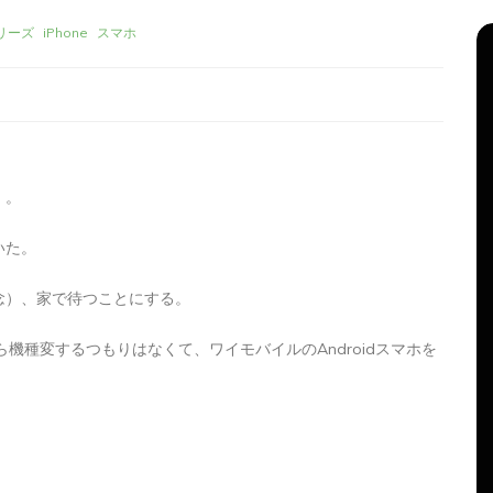
シリーズ
iPhone
スマホ
）。
いた。
念）、家で待つことにする。
リーズ
タ
Apple製品
iMac
iPad Pro
iPadシリーズ
グ:
Mac
NINTENDO Switch２
ら機種変するつもりはなくて、ワイモバイルのAndroidスマホを
機
あつまれどうぶつの森
ゲーム
ゲーム機
グ
タブレット
パソコン
ひとりごと
ブログ
新、ほ
iMacでブログを更新、ほ
か