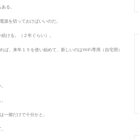
もある。
は電源を切っておけばいいのだ。
い続ける。（２年ぐらい）。
れば、来年１５を使い始めて、新しいのはWiFi専用（自宅用）
い。
し。
段は一個だけで十分かと。
て。