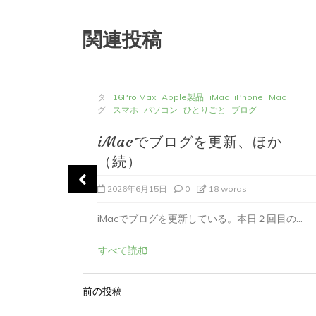
関連投稿
Mac
タ
16Pro Max
Apple製品
iMac
iPhone
Mac
ンク光
グ:
スマホ
パソコン
ひとりごと
ブログ
iMacでブログを更新、ほか
か
（続）
2026年6月15日
0
18 words
使...
iMacでブログを更新している。本日２回目の...
すべて読む
前の投稿
投