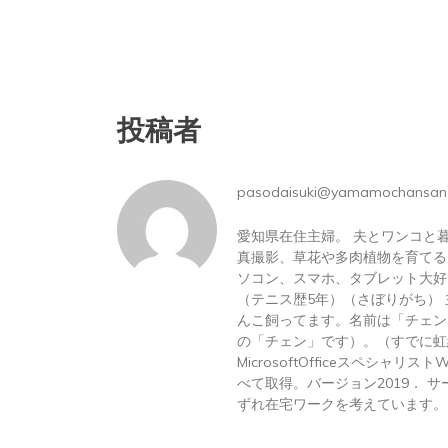
投稿者
pasodaisuki@yamamochansan
愛知県在住主婦。 夫とワンコと
真撮影、草花や多肉植物を育てる
ソコン、スマホ、タブレット大好
（テニス歴5年）（さぼりがち）
んこ飼ってます。名前は「チェン
の「チェン」です）。（すでに虹
MicrosoftOfficeスペシャリス
べて取得。バージョン2019． サーテ
ずれ在宅ワークを考えています。