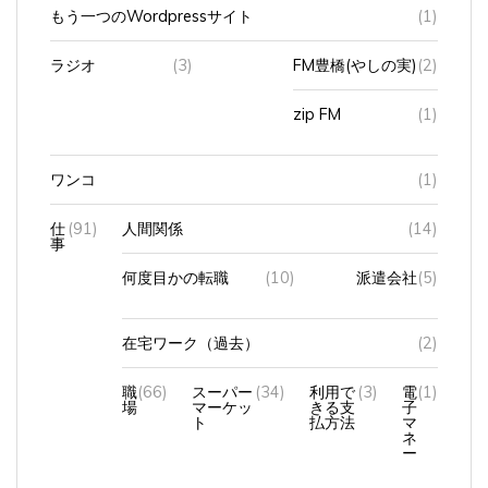
もう一つのWordpressサイト
(1)
ラジオ
(3)
FM豊橋(やしの実)
(2)
zip FM
(1)
ワンコ
(1)
仕
(91)
人間関係
(14)
事
何度目かの転職
(10)
派遣会社
(5)
在宅ワーク（過去）
(2)
職
(66)
スーパー
(34)
利用で
(3)
電
(1)
場
マーケッ
きる支
子
ト
払方法
マ
ネ
ー