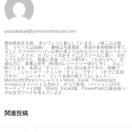
pasodaisuki@yamamochansan.com
愛知県在住主婦。 夫とワンコと暮らしています。（娘二人は独
立、うち一人は結婚）。 趣味は写真撮影、草花や多肉植物を育て
ること スマホやパソコンは初心者よりはかなりいじれるレベル パ
ソコン、スマホ、タブレット大好き テニススクールに通い、右打
ちでも左打でも、初級に昇級（テニス歴5年）（さぼりがち） 主
婦なのに、家事は苦手（料理のレパートリー増やし中）。 わんこ
飼ってます。名前は「チェン」（見た目は柴犬ですが、雑種で
す）。（ジャッキー・チェンの「チェン」です）。（すでに虹組
ですが、「ジャッキー」という名前の黒ラブもいました）。
MicrosoftOfficeスペシャリストWord、Excel、Powerpoint、
Accessエキスパートも含めて、すべて取得。バージョン2019．
サーティファイ試験、Word、Excel2級、PowerPoint上級合格 い
ずれ在宅ワークを考えています。
関連投稿
タグ: