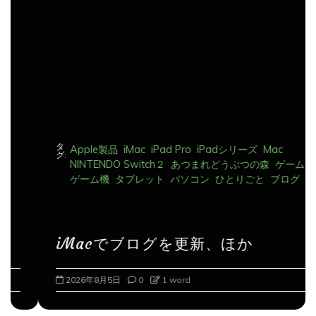
ョ
ン
タ
Apple製品
iMac
iPad Pro
iPadシリーズ
Mac
グ:
NINTENDO Switch２
あつまれどうぶつの森
ゲーム
ゲーム機
タブレット
パソコン
ひとりごと
ブログ
iMacでブログを更新、ほか
2026年8月5日
0
1 word