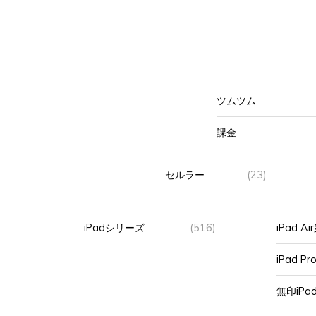
ツムツム
課金
セルラー
(23)
iPadシリーズ
(516)
iPad A
iPad Pr
無印iP