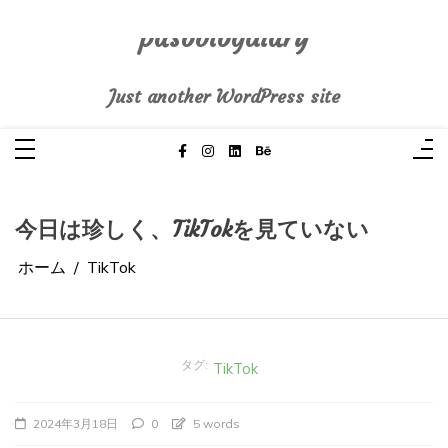
コ
ン
テ
pasoblogdiary
ン
ツ
へ
Just another WordPress site
ス
キ
ッ
プ
今日は珍しく、TikTokを見ていない
ホーム
TikTok
タグ:
TikTok
2024年3月18日
0
5 words