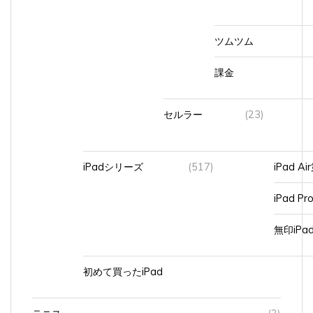
ツムツム
課金
セルラー
(23)
iPadシリーズ
(517)
iPad A
iPad Pr
無印iP
初めて買ったiPad
テニス
(2)