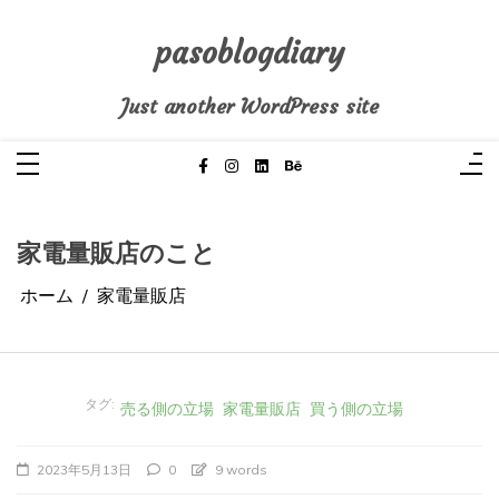
コ
ン
テ
pasoblogdiary
ン
ツ
へ
Just another WordPress site
ス
キ
ッ
プ
家電量販店のこと
ホーム
家電量販店
タグ:
売る側の立場
家電量販店
買う側の立場
2023年5月13日
0
9 words