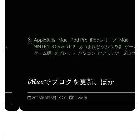
タ
Apple製品
iMac
iPad Pro
iPadシリーズ
Mac
グ:
NINTENDO Switch２
あつまれどうぶつの森
ゲーム
ゲーム機
タブレット
パソコン
ひとりごと
ブログ
iMacでブログを更新、ほか
2026年8月6日
0
1 word