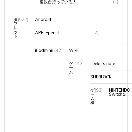
タ
(622)
Android
ブ
レ
ッ
APPLEpencil
(2)
ト
iPadmini
(242)
Wi-Fi
ゲ
(143)
seekers note
ー
ム
SHERLOCK
ゲ
(93)
NINTENDO
ー
Switch２
ム
機