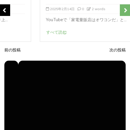
2025年2月14日
0
2 words
YouTubeで「家電量販店はオワコンだ」と...
すべて読む
前の投稿
次の投稿
投
稿
ナ
ビ
ゲ
ー
シ
ョ
ン