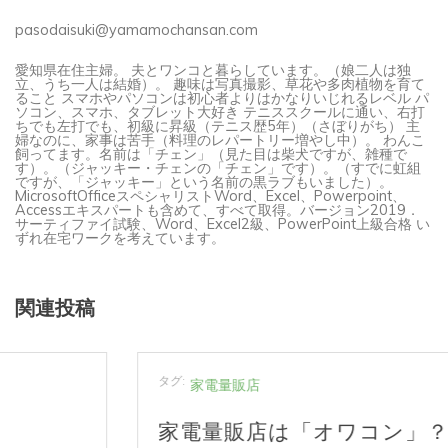
pasodaisuki@yamamochansan.com
愛知県在住主婦。 夫とワンコと暮らしています。（娘二人は独
立、うち一人は結婚）。 趣味は写真撮影、草花や多肉植物を育て
ること スマホやパソコンは初心者よりはかなりいじれるレベル パ
ソコン、スマホ、タブレット大好き テニススクールに通い、右打
ちでも左打でも、初級に昇級（テニス歴5年）（さぼりがち） 主
婦なのに、家事は苦手（料理のレパートリー増やし中）。 わんこ
飼ってます。名前は「チェン」（見た目は柴犬ですが、雑種で
す）。（ジャッキー・チェンの「チェン」です）。（すでに虹組
ですが、「ジャッキー」という名前の黒ラブもいました）。
MicrosoftOfficeスペシャリストWord、Excel、Powerpoint、
Accessエキスパートも含めて、すべて取得。バージョン2019．
サーティファイ試験、Word、Excel2級、PowerPoint上級合格 い
ずれ在宅ワークを考えています。
関連投稿
タグ:
家電量販店
家電量販店は「オワコン」？