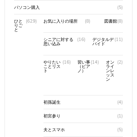
ひと
(629)
お気に入りの場所
(8)
図書館
(8)
りご
と
シニアに対する
(16)
デジタルデ
(11)
思い込み
バイド
やりたい
(16)
習い事
(14)
オン
(2)
ことリス
（ピア
ライ
ト
ノ）
ンレ
ッス
ン
初孫誕生
(4)
初宮参り
(1)
夫とスマホ
(5)
夫とパソコン
(3)