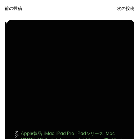
前の投稿
次の投稿
投
稿
ナ
ビ
ゲ
ー
シ
ョ
ン
タ
Apple製品
iMac
iPad Pro
iPadシリーズ
Mac
グ:
NINTENDO Switch２
あつまれどうぶつの森
ゲーム
ゲーム機
タブレット
パソコン
ひとりごと
ブログ