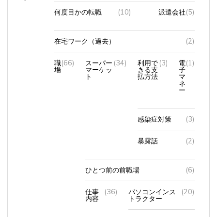
何度目かの転職
(10)
派遣会社
(5)
在宅ワーク（過去）
(2)
職
(66)
スーパー
(34)
利用で
(3)
電
(1)
場
マーケッ
きる支
子
ト
払方法
マ
ネ
ー
感染症対策
(3)
暴露話
(2)
ひとつ前の前職場
(6)
仕事
(36)
パソコンインス
(20)
内容
トラクター
レジ
(15)