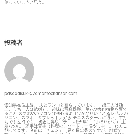
投稿者
pasodaisuki@yamamochansan.com
愛知県在住主婦。 夫とワンコと暮らしています。（娘二人は独
立、うち一人は結婚）。 趣味は写真撮影、草花や多肉植物を育て
ること スマホやパソコンは初心者よりはかなりいじれるレベル パ
ソコン、スマホ、タブレット大好き テニススクールに通い、右打
ちでも左打でも、初級に昇級（テニス歴5年）（さぼりがち） 主
婦なのに、家事は苦手（料理のレパートリー増やし中）。 わんこ
飼ってます。名前は「チェン」（見た目は柴犬ですが、雑種で
す）。（ジャッキー・チェンの「チェン」です）。（すでに虹組
ですが、「ジャッキー」という名前の黒ラブもいました）。