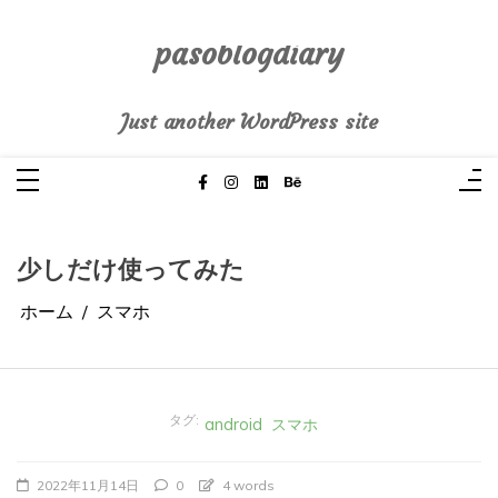
コ
ン
テ
pasoblogdiary
ン
ツ
へ
Just another WordPress site
ス
キ
ッ
プ
少しだけ使ってみた
ホーム
スマホ
タグ:
android
スマホ
2022年11月14日
0
4 words