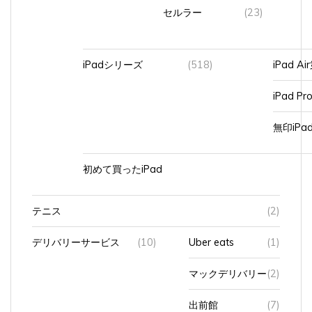
iPadシリーズ
(518)
iPad A
iPad Pr
無印iP
初めて買ったiPad
テニス
(2)
デリバリーサービス
(10)
Uber eats
(1)
マックデリバリー
(2)
出前館
(7)