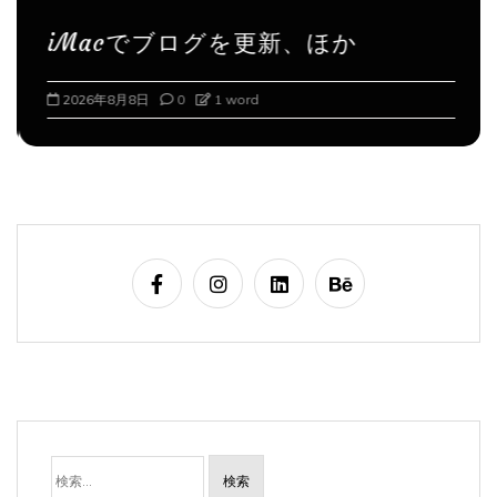
iMacでブログを更新、ほか
2026年8月8日
0
1 word
検
索: