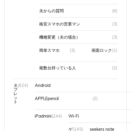
夫からの質問
(6)
格安スマホの営業マン
(3)
機種変更（夫の場合）
(3)
簡単スマホ
(3)
画面ロック
(1)
複数台持っている人
(2)
タ
(624)
Android
ブ
レ
ッ
APPLEpencil
(2)
ト
iPadmini
(244)
Wi-Fi
ゲ
(145)
seekers note
ー