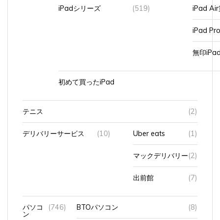
iPadシリーズ
(519)
iPad A
iPad Pr
無印iP
初めて買ったiPad
テニス
(2)
デリバリーサービス
(10)
Uber eats
(1)
マックデリバリー
(2)
出前館
(7)
パソコ
(746)
BTOパソコン
(8)
ン