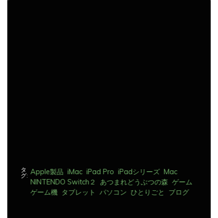
ナ
ビ
ゲ
ー
シ
ョ
ン
タ
Apple製品
iMac
iPad Pro
iPadシリーズ
Mac
グ:
NINTENDO Switch２
あつまれどうぶつの森
ゲーム
ゲーム機
タブレット
パソコン
ひとりごと
ブログ