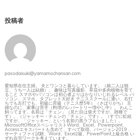
投稿者
pasodaisuki@yamamochansan.com
愛知県在住主婦。 夫とワンコと暮らしています。（娘二人は独
立、うち一人は結婚）。 趣味は写真撮影、草花や多肉植物を育て
ること スマホやパソコンは初心者よりはかなりいじれるレベル パ
ソコン、スマホ、タブレット大好き テニススクールに通い、右打
ちでも左打でも、初級に昇級（テニス歴5年）（さぼりがち） 主
婦なのに、家事は苦手（料理のレパートリー増やし中）。 わんこ
飼ってます。名前は「チェン」（見た目は柴犬ですが、雑種で
す）。（ジャッキー・チェンの「チェン」です）。（すでに虹組
ですが、「ジャッキー」という名前の黒ラブもいました）。
MicrosoftOfficeスペシャリストWord、Excel、Powerpoint、
Accessエキスパートも含めて、すべて取得。バージョン2019．
サーティファイ試験、Word、Excel2級、PowerPoint上級合格 い
ずれ在宅ワークを考えています。