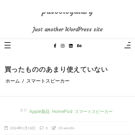
コ
ン
テ
pasoblogdiary
ン
ツ
へ
Just another WordPress site
ス
キ
ッ
プ
買ったもののあまり使えていない
ホーム
スマートスピーカー
タグ:
Apple製品
HomePod
スマートスピーカー
2024年1月16日
0
15 words