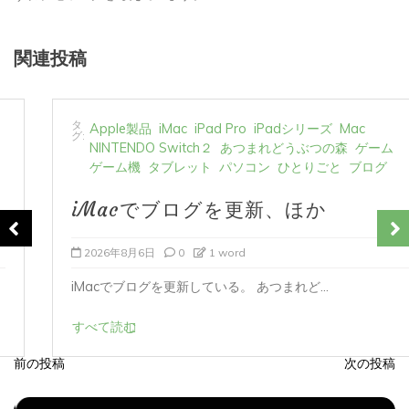
関連投稿
タ
Apple製品
iMac
iPad Pro
iPadシリーズ
Mac
グ:
NINTENDO Switch２
あつまれどうぶつの森
ゲーム
ゲーム機
タブレット
パソコン
ひとりごと
ブログ
iMacでブログを更新、ほか
2026年8月6日
0
1 word
iMacでブログを更新している。 あつまれど...
すべて読む
前の投稿
次の投稿
投
稿