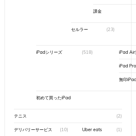
課金
セルラー
(23)
iPadシリーズ
(518)
iPad A
iPad Pr
無印iP
初めて買ったiPad
テニス
(2)
デリバリーサービス
(10)
Uber eats
(1)