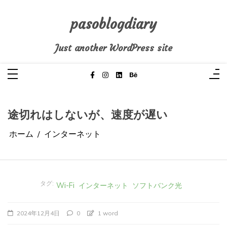
コ
ン
テ
pasoblogdiary
ン
ツ
へ
Just another WordPress site
ス
キ
ッ
プ
途切れはしないが、速度が遅い
ホーム
インターネット
タグ:
Wi-Fi
インターネット
ソフトバンク光
2024年12月4日
0
1 word