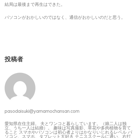
結局は最後まで再生はできた。
パソコンがおかしいのではなく、通信がおかしいのだと思う。
投稿者
pasodaisuki@yamamochansan.com
愛知県在住主婦。 夫とワンコと暮らしています。（娘二人は独
立、うち一人は結婚）。 趣味は写真撮影、草花や多肉植物を育て
ること スマホやパソコンは初心者よりはかなりいじれるレベル パ
ソコン、スマホ、タブレット大好き テニススクールに通い、右打
ちでも左打でも、初級に昇級（テニス歴5年）（さぼりがち） 主