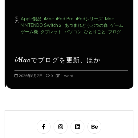
タ
Apple製品
iMac
iPad Pro
iPadシリーズ
Mac
グ:
NINTENDO Switch２
あつまれどうぶつの森
ゲーム
ゲーム機
タブレット
パソコン
ひとりごと
ブログ
iMacでブログを更新、ほか
2026年8月7日
0
1 word