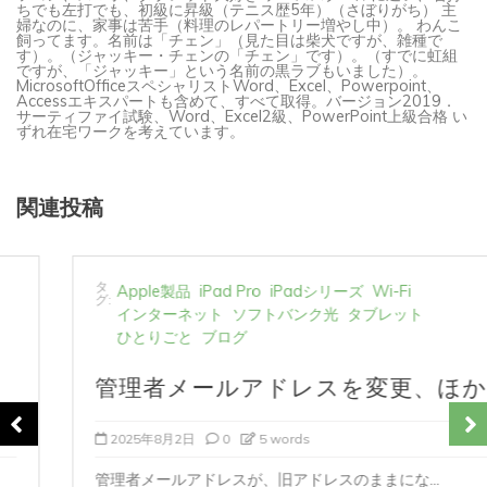
婦なのに、家事は苦手（料理のレパートリー増やし中）。 わんこ
飼ってます。名前は「チェン」（見た目は柴犬ですが、雑種で
す）。（ジャッキー・チェンの「チェン」です）。（すでに虹組
ですが、「ジャッキー」という名前の黒ラブもいました）。
MicrosoftOfficeスペシャリストWord、Excel、Powerpoint、
Accessエキスパートも含めて、すべて取得。バージョン2019．
サーティファイ試験、Word、Excel2級、PowerPoint上級合格 い
ずれ在宅ワークを考えています。
関連投稿
タ
Apple製品
iPad Pro
iPadシリーズ
Wi-Fi
グ:
インターネット
ソフトバンク光
タブレット
ひとりごと
ブログ
管理者メールアドレスを変更、ほか
2025年8月2日
0
5 words
管理者メールアドレスが、旧アドレスのままにな...